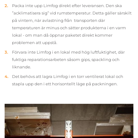
Packa inte upp Limfog direkt efter leveransen. Den ska
”acklimatisera sig” vid rumstemperatur. Detta gäller särskilt
på vintern, när avlastning från transporten där
temperaturen är minus och sätter produkterna i en varm
lokal - om man då öppnar paketet direkt kommer
problemen att uppstå.
Förvara inte Limfog i en lokal med hög luftfuktighet, där
fuktiga reparationsarbeten såsom gips, spackling och
liknande.
Det behövs att lagra Limfog i en torr ventilerat lokal och
stapla upp den i ett horisontellt läge på packningen.