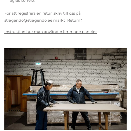
lagras korrekt
För att registrera en retur, skriv till oss på
stragendo@stragendo.ee märkt "Return".
Instruktion hur man använder limmade paneler