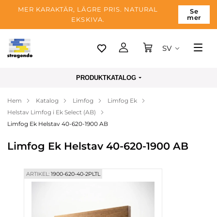
MER KARAKTÄR, LÄGRE PRIS. NATURAL
Se
mer
EKSKIVA.
SV
Tallinn
PRODUKTKATALOG
Leverans
Hem
Katalog
Limfog
Limfog Ek
Betalning
Helstav Limfog i Ek Select (AB)
Om företaget
Limfog Ek Helstav 40-620-1900 AB
Blogg
Limfog Ek Helstav 40-620-1900 AB
Kontakter
ARTIKEL:
1900-620-40-2PLTL