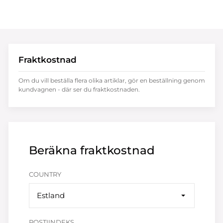
Fraktkostnad
Om du vill beställa flera olika artiklar, gör en beställning genom
kundvagnen - där ser du fraktkostnaden.
Beräkna fraktkostnad
COUNTRY
Estland
POSTIINDEKS