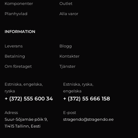
Komponenter
Outlet
Planhyvlad
Alla varor
INFORMATION
Leverans
Blogg
Betalning
Kontakter
Om företaget
Tjänster
Estniska, engelska,
Estniska, ryska,
ryska
engelska
+ (372) 555 600 34
+ (372) 55 666 158
Adress
E-post
Suur-Sõjamäe põik 9,
stragendo@stragendo.ee
11415 Tallinn, Eesti