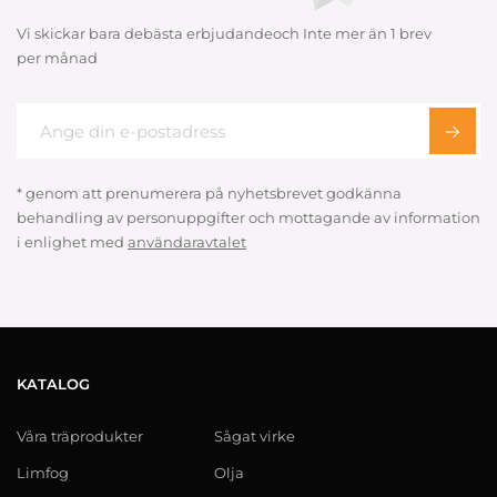
Vi skickar bara debästa erbjudandeoch Inte mer än 1 brev
per månad
* genom att prenumerera på nyhetsbrevet godkänna
behandling av personuppgifter och mottagande av information
i enlighet med
användaravtalet
KATALOG
Våra träprodukter
Sågat virke
Limfog
Olja