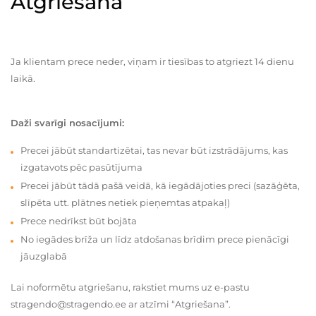
Atgriešana
Ja klientam prece neder, viņam ir tiesības to atgriezt 14 dienu
laikā.
Daži svarīgi nosacījumi:
Precei jābūt standartizētai, tas nevar būt izstrādājums, kas
izgatavots pēc pasūtījuma
Precei jābūt tādā pašā veidā, kā iegādājoties preci (sazāģēta,
slīpēta utt. plātnes netiek pieņemtas atpakaļ)
Prece nedrīkst būt bojāta
No iegādes brīža un līdz atdošanas brīdim prece pienācīgi
jāuzglabā
Lai noformētu atgriešanu, rakstiet mums uz e-pastu
stragendo@stragendo.ee ar atzīmi “Atgriešana”.