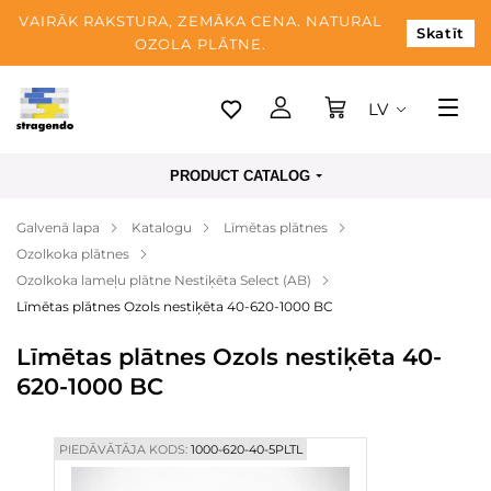
VAIRĀK RAKSTURA, ZEMĀKA CENA. NATURAL
Skatīt
OZOLA PLĀTNE.
LV
Tallina
PRODUCT CATALOG
Piegāde
Galvenā lapa
Katalogu
Līmētas plātnes
Apmaksa
Ozolkoka plātnes
Par mums
Ozolkoka lameļu plātne Nestiķēta Select (AB)
Līmētas plātnes Ozols nestiķēta 40-620-1000 BC
Blogs
Līmētas plātnes Ozols nestiķēta 40-
Kontaktinformācija
620-1000 BC
PIEDĀVĀTĀJA KODS:
1000-620-40-5PLTL