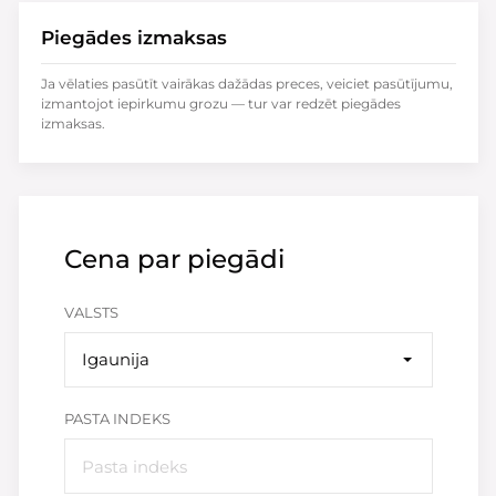
Piegādes izmaksas
Ja vēlaties pasūtīt vairākas dažādas preces, veiciet pasūtījumu,
izmantojot iepirkumu grozu — tur var redzēt piegādes
izmaksas.
Cena par piegādi
VALSTS
Igaunija
PASTA INDEKS