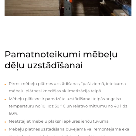
Pamatnoteikumi mēbeļu
dēļu uzstādīšanai
Pirms mēbeļu plātnes uzstādīšanas, īpaši ziemā, ieteicama
mēbeļu plātnes iknedēļas aklimatizācija telpā.
Mēbeļu plāksne ir paredzēta uzstādīšanai telpās ar gaisa
temperatūru no 10 līdz 30 ° C un relatīvo mitrumu no 40 līdz
60%.
Neatstājiet mēbeļu plāksni apkures ierīču tuvumā.
Mēbeļu plātnes uzstādīšana būvējamā vai remontējamā ēkā