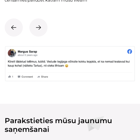
cenšamies palīdzēt katram mūsu viesim
Parakstieties mūsu jaunumu
saņemšanai