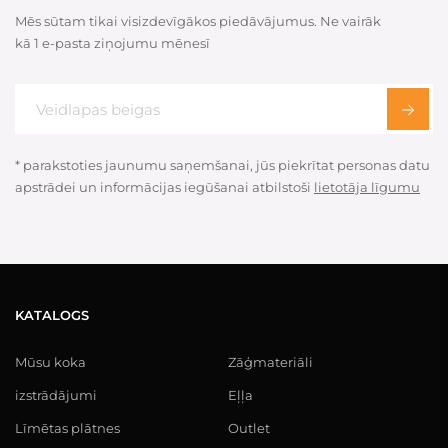
Mēs sūtam tikai visizdevīgākos piedāvājumus. Ne vairāk
kā 1 e-pasta ziņojumu mēnesī
* parakstoties jaunumu saņemšanai, jūs piekrītat personas datu
apstrādei un informācijas iegūšanai atbilstoši
lietotāja līgumu
KATALOGS
Mūsu koka
Zāģmateriāli
izstrādājumi
Eļļa
Līmētas plātnes
Outlet