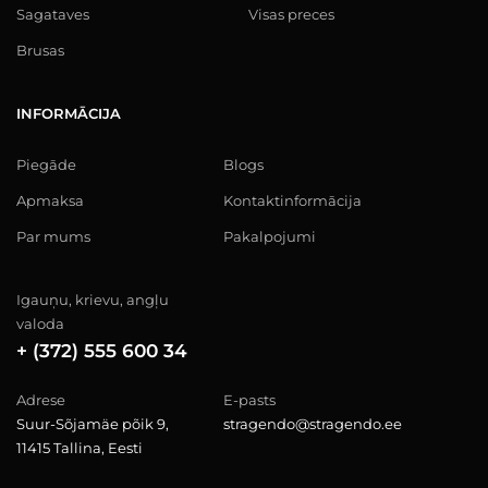
Sagataves
Visas preces
Brusas
INFORMĀCIJA
Piegāde
Blogs
Apmaksa
Kontaktinformācija
Par mums
Pakalpojumi
Igauņu, krievu, angļu
valoda
+ (372) 555 600 34
Adrese
E-pasts
Suur-Sõjamäe põik 9,
stragendo@stragendo.ee
11415 Tallina, Eesti