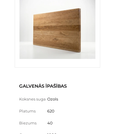
GALVENĀS ĪPAŠĪBAS
Koksnes suga
Ozols
Platums
620
Biezums
40