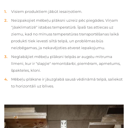
Visiem produktiem jābūt iesaiņotiem.
Neizpakojiet mēbeļu plāksni uzreiz pēc piegādes. Viņam
"jāaklimatizē" istabas temperatūrā. Īpaši tas attiecas uz
ziemu, kad no mīnuss temperatūras transportēšanas laikā
produkti tiek ievesti siltā telpā, un problēmas būs
neizbēgamas, ja nekavējoties atverat iepakojumu.
Neglabājiet mēbeļu plāksni telpās ar augstu mitruma
līmeni, kur ir "slapjie" remontdarbi, piemēram, apmetums,
špakteles, kloni.
Mēbeļu plāksne ir jāuzglabā sausā vēdināmā telpā, saliekot
to horizontāli uz blīves.