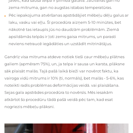
jāveic, kad sausā telpa ir pilnībā gatava. Jāizvairās gan no
zema mitruma, gan no augstas istabas temperatūras.
Pēc iepakojuma atvēršanas apstrādājiet mēbeļu dēļu galus ar
laku, vasku vai eļļu. Šī procedūra aizņem 5-10 minūtes, bet
nākotnē tas ietaupīs jūs no daudzām problēmām. Ziemā
apsildāmās telpās ir ļoti zems gaisa mitrums, un parasti
neviens netraucē iegādāties un uzstādīt mitrinātājus.
Gandrīz visa mitruma atdeve notiek tieši caur mēbeļu plātnes
galiem (apmēram 75%), un, ja telpa ir sausa un karsta, plāksne
sāk plaisāt malās. Tajā pašā laikā bieži var novērot faktu, ka
vairoga vidū mitrums ir 10% (ti, normāls), bet malās - 5-6%, kas
noteikti radīs problēmas deformācijas veidā. vai plaisāšana.
Sejas gala apstrādes procedūra to novērsīs. Mēs iesakām
atkārtot šo procedūru tādā pašā veidā pēc tam, kad esat
nogriezis mēbeļu plāksni.