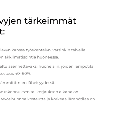
evyjen tärkeimmät
t:
evyn kanssa työskentelyn, varsinkin talvella
vyn akklimatisointia huoneessa.
eltu asennettavaksi huoneisiin, joiden lämpötila
 kosteus 40–60%.
 lämmittimien läheisyydessä.
o rakennuksen tai korjauksen aikana on
a. Myös huonoa kosteutta ja korkeaa lämpötilaa on