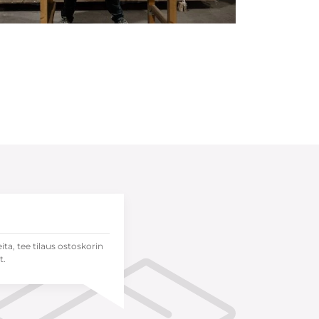
eita, tee tilaus ostoskorin
t.