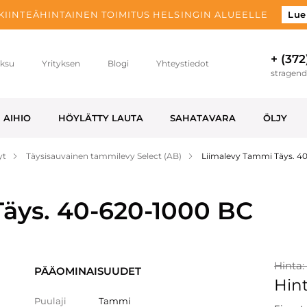
 KIINTEÄHINTAINEN TOIMITUS HELSINGIN ALUEELLE
Lue
+ (372
ksu
Yrityksen
Blogi
Yhteystiedot
stragen
AIHIO
HÖYLÄTTY LAUTA
SAHATAVARA
ÖLJY
yt
Täysisauvainen tammilevy Select (AB)
Liimalevy Tammi Täys. 4
äys. 40-620-1000 BC
Hinta:
PÄÄOMINAISUUDET
Hint
Puulaji
Tammi