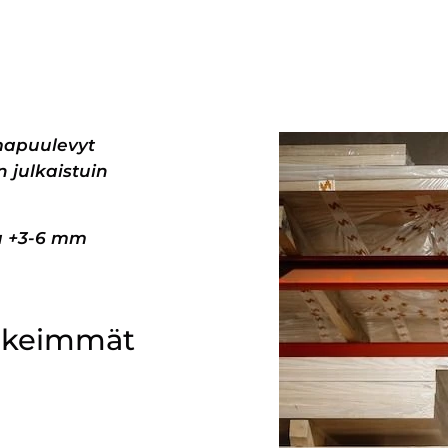
mapuulevyt
 julkaistuin
pa +3-6 mm
ärkeimmät