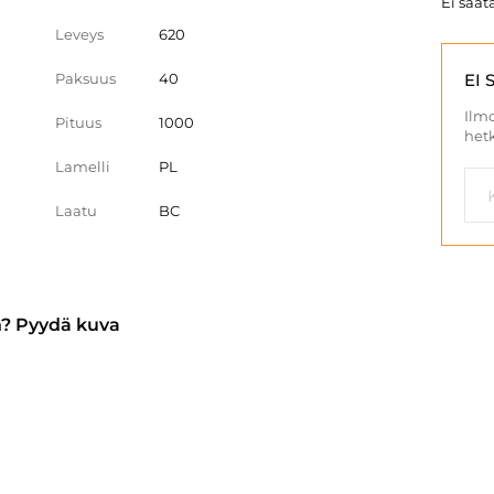
Ei saata
Leveys
620
Paksuus
40
EI 
Ilmo
Pituus
1000
hetk
Lamelli
PL
Laatu
BC
n? Pyydä kuva