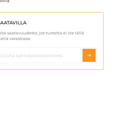
villa
SAATAVILLA
ita saatavuudesta, jos tuotetta ei ole tällä
ellä varastossa.