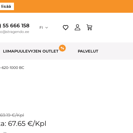
 lisää
) 55 666 158
FI
do@stragendo.ee
LIIMAPUULEVYJEN OUTLET
PALVELUT
0-620-1000 BC
 69.19 €/Kpl
a: 67.65 €/Kpl