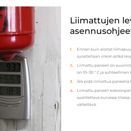
Liimattujen l
asennusohjee
Ennen kuin aloitat liimapuul
suositellaan viikon pitkä le
Liimattu paneeli on suunnit
on 10–30 ° C ja suhteellinen
Älä pidä liimattua paneelia
Liimattu paneeli kokoonpan
suoritettava kuivassa tilass
vältettävä.