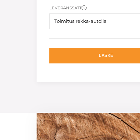
LEVERANSSÄTT
Toimitus rekka-autolla
LASKE