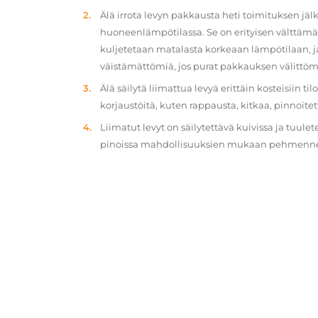
Älä irrota levyn pakkausta heti toimituksen jä
huoneenlämpötilassa. Se on erityisen välttämät
kuljetetaan matalasta korkeaan lämpötilaan, 
väistämättömiä, jos purat pakkauksen välittöm
Älä säilytä liimattua levyä erittäin kosteisiin ti
korjaustöitä, kuten rappausta, kitkaa, pinnoitet
Liimatut levyt on säilytettävä kuivissa ja tuulet
pinoissa mahdollisuuksien mukaan pehmennety