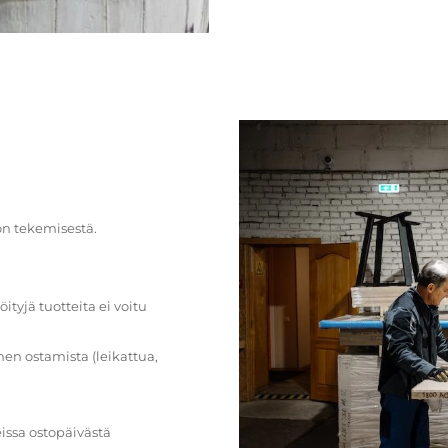
on tekemisestä.
öityjä tuotteita ei voitu
en ostamista (leikattua,
issa ostopäivästä