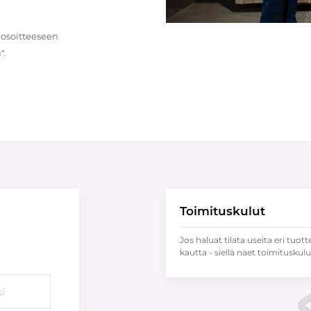
 osoitteeseen
".
Toimituskulut
Jos haluat tilata useita eri tuott
kautta - siellä näet toimituskulu