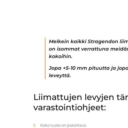
Melkein kaikki Stragendon lii
on isommat verrattuna meidän
kokoihin.
Jopa +5-10 mm pituutta ja jo
leveyttä.
Liimattujen levyjen t
varastointiohjeet:
Koko tuote on pakattava.