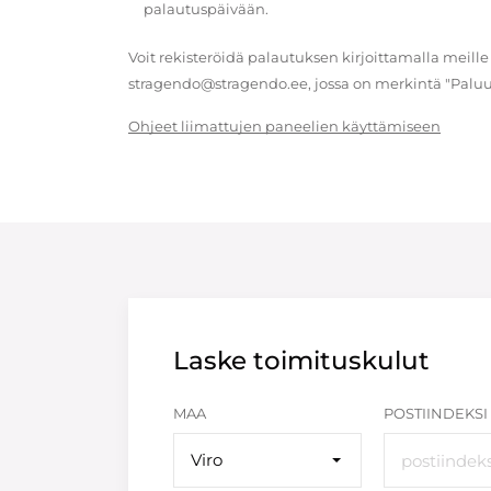
palautuspäivään.
Voit rekisteröidä palautuksen kirjoittamalla meille
stragendo@stragendo.ee, jossa on merkintä "Paluu
Ohjeet liimattujen paneelien käyttämiseen
Laske toimituskulut
MAA
POSTIINDEKSI
Viro