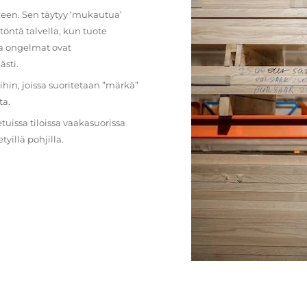
lkeen. Sen täytyy ‘mukautua’
öntä talvella, kun tuote
ja ongelmat ovat
ästi.
loihin, joissa suoritetaan ”märkä”
ta.
etuissa tiloissa vaakasuorissa
illä pohjilla.