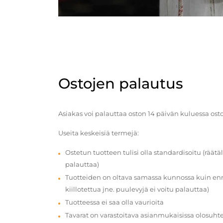
Ostojen palautus
Asiakas voi palauttaa oston 14 päivän kuluessa ost
Useita keskeisiä termejä:
Ostetun tuotteen tulisi olla standardisoitu (räätäl
palauttaa)
Tuotteiden on oltava samassa kunnossa kuin enn
kiillotettua jne. puulevyjä ei voitu palauttaa)
Tuotteessa ei saa olla vaurioita
Tavarat on varastoitava asianmukaisissa olosuhte