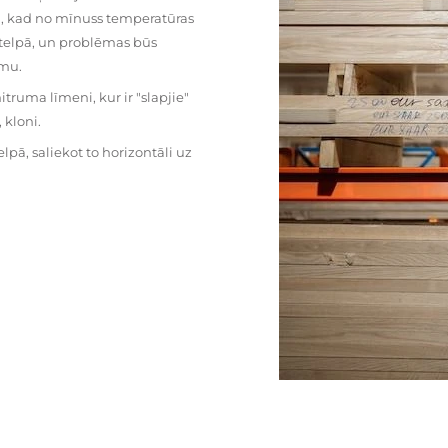
mu, kad no mīnuss temperatūras
ā telpā, un problēmas būs
umu.
ruma līmeni, kur ir "slapjie"
kloni.
pā, saliekot to horizontāli uz