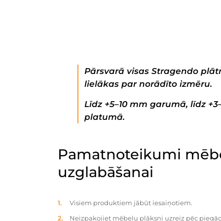
Pārsvarā visas Stragendo plātn
lielākas par norādīto izmēru.
Līdz +5–10 mm garumā, līdz +
platumā.
Pamatnoteikumi mēbe
uzglabāšanai
Visiem produktiem jābūt iesaiņotiem.
Neizpakojiet mēbeļu plāksni uzreiz pēc piegād