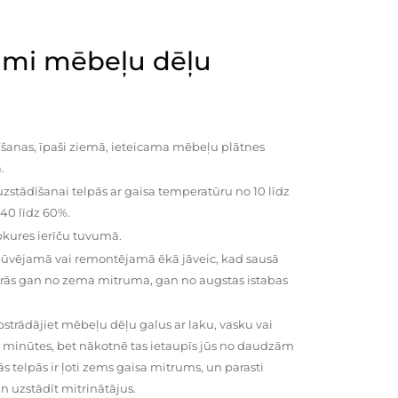
mi mēbeļu dēļu
šanas, īpaši ziemā, ieteicama mēbeļu plātnes
.
zstādīšanai telpās ar gaisa temperatūru no 10 līdz
 40 līdz 60%.
pkures ierīču tuvumā.
būvējamā vai remontējamā ēkā jāveic, kad sausā
vairās gan no zema mitruma, gan no augstas istabas
trādājiet mēbeļu dēļu galus ar laku, vasku vai
0 minūtes, bet nākotnē tas ietaupīs jūs no daudzām
telpās ir ļoti zems gaisa mitrums, un parasti
n uzstādīt mitrinātājus.