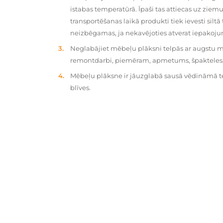
istabas temperatūrā. Īpaši tas attiecas uz zie
transportēšanas laikā produkti tiek ievesti silt
neizbēgamas, ja nekavējoties atverat iepakoj
Neglabājiet mēbeļu plāksni telpās ar augstu mit
remontdarbi, piemēram, apmetums, špakteles, 
Mēbeļu plāksne ir jāuzglabā sausā vēdināmā tel
blīves.