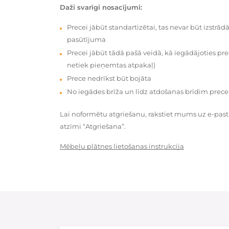
Daži svarīgi nosacījumi:
Precei jābūt standartizētai, tas nevar būt izstrā
pasūtījuma
Precei jābūt tādā pašā veidā, kā iegādājoties prec
netiek pieņemtas atpakaļ)
Prece nedrīkst būt bojāta
No iegādes brīža un līdz atdošanas brīdim prece
Lai noformētu atgriešanu, rakstiet mums uz e-pas
atzīmi “Atgriešana”.
Mēbeļu plātnes lietošanas instrukcija