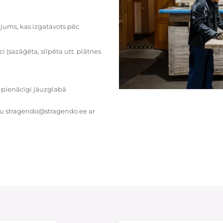
dājums, kas izgatavots pēc
i (sazāģēta, slīpēta utt. plātnes
 pienācīgi jāuzglabā
tu stragendo@stragendo.ee ar