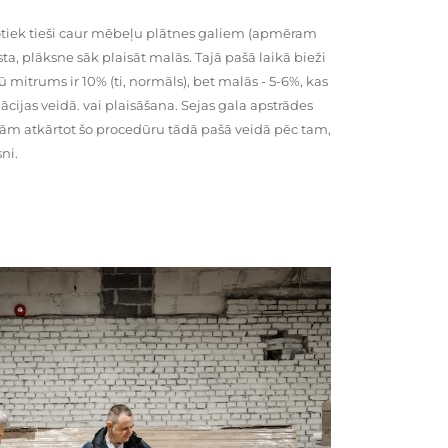
tiek tieši caur mēbeļu plātnes galiem (apmēram
rsta, plāksne sāk plaisāt malās. Tajā pašā laikā bieži
ū mitrums ir 10% (ti, normāls), bet malās - 5-6%, kas
cijas veidā. vai plaisāšana. Sejas gala apstrādes
kām atkārtot šo procedūru tādā pašā veidā pēc tam,
ni.