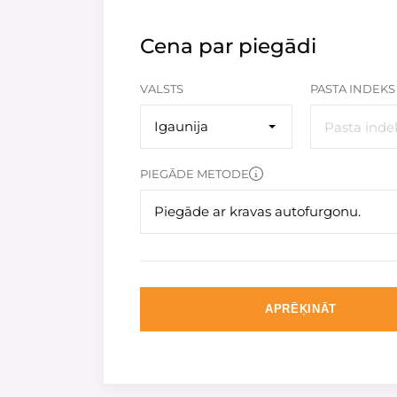
Cena par piegādi
VALSTS
PASTA INDEKS
Igaunija
PIEGĀDE METODE
Piegāde ar kravas autofurgonu.
APRĒĶINĀT