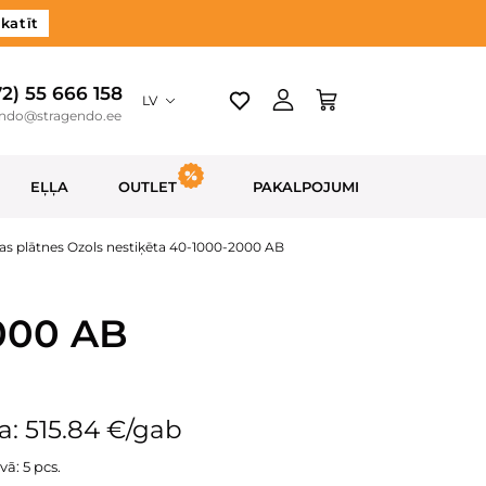
katīt
72) 55 666 158
LV
endo@stragendo.ee
EĻĻA
OUTLET
PAKALPOJUMI
as plātnes Ozols nestiķēta 40-1000-2000 AB
2000 AB
: 515.84 €/gab
vā: 5 pcs.