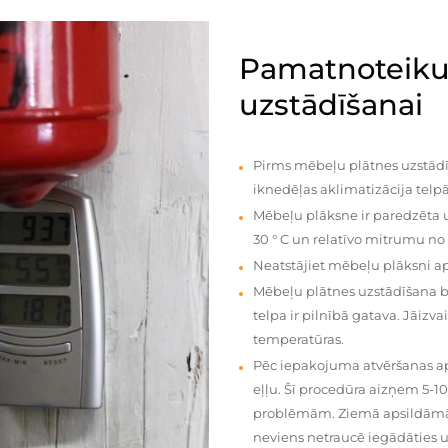
Pamatnoteiku
uzstādīšanai
Pirms mēbeļu plātnes uzstādī
iknedēļas aklimatizācija telpā
Mēbeļu plāksne ir paredzēta u
30 ° C un relatīvo mitrumu no
Neatstājiet mēbeļu plāksni a
Mēbeļu plātnes uzstādīšana 
telpa ir pilnībā gatava. Jāiz
temperatūras.
Pēc iepakojuma atvēršanas aps
eļļu. Šī procedūra aizņem 5-1
problēmām. Ziemā apsildāmās 
neviens netraucē iegādāties u