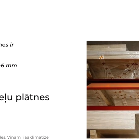
es ir
3–6 mm
ļu plātnes
es. Viņam "jāaklimatizē"