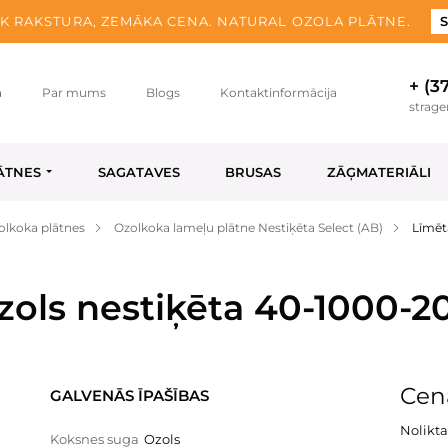
K RAKSTURA, ZEMĀKA CENA. NATURAL OZOLA PLĀTNE.
S
+ (3
a
Par mums
Blogs
Kontaktinformācija
strag
ĀTNES
SAGATAVES
BRUSAS
ZĀĢMATERIĀLI
olkoka plātnes
Ozolkoka lameļu plātne Nestiķēta Select (AB)
Līmēt
zols nestiķēta 40-1000-
Cena
GALVENĀS ĪPAŠĪBAS
Nolikta
Koksnes suga
Ozols