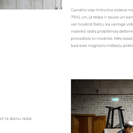
Gandrīz visa mitruma atdeve no
75%), un, ja telpa ir sausa un ka
var novērot faktu, ka vairoga vid
noteikti radīs problēmas deformā
procedūra to novērsīs. Mēs iesa
kad esat nogriezis mēbeļu plāks
zt 14 dienu laikā.