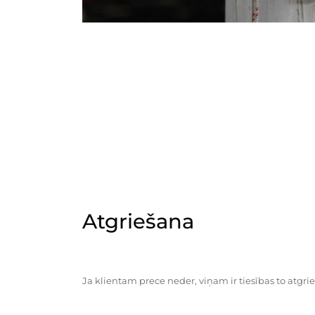
Atgriešana
Ja klientam prece neder, viņam ir tiesības to atgrie