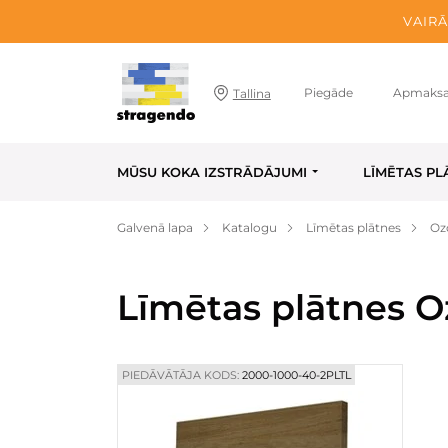
VAIRĀ
Piegāde
Apmaks
Tallina
MŪSU KOKA IZSTRĀDĀJUMI
LĪMĒTAS PL
Galvenā lapa
Katalogu
Līmētas plātnes
Oz
Līmētas plātnes O
PIEDĀVĀTĀJA KODS:
2000-1000-40-2PLTL