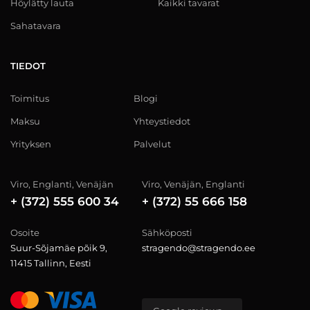
Höylätty lauta
Kaikki tavarat
Sahatavara
TIEDOT
Toimitus
Blogi
Maksu
Yhteystiedot
Yrityksen
Palvelut
Viro, Englanti, Venäjän
Viro, Venäjän, Englanti
+ (372) 555 600 34
+ (372) 55 666 158
Osoite
Sähköposti
Suur-Sõjamäe põik 9,
stragendo@stragendo.ee
11415 Tallinn, Eesti