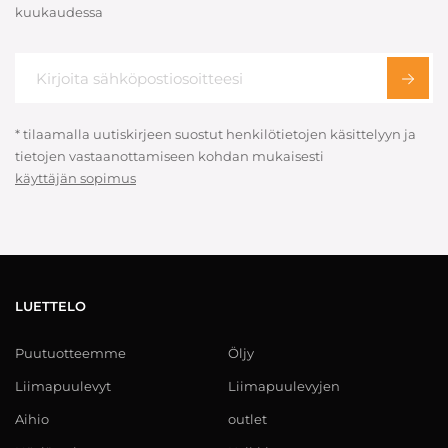
kuukaudessa
* tilaamalla uutiskirjeen suostut henkilötietojen käsittelyyn ja
tietojen vastaanottamiseen kohdan mukaisesti
käyttäjän sopimus
LUETTELO
Puutuotteemme
Öljy
Liimapuulevyt
Liimapuulevyjen
Aihio
outlet