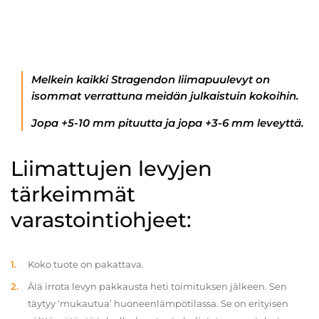
Melkein kaikki Stragendon liimapuulevyt on
isommat verrattuna meidän julkaistuin kokoihin.
Jopa +5-10 mm pituutta ja jopa +3-6 mm leveyttä.
Liimattujen levyjen
tärkeimmät
varastointiohjeet:
Koko tuote on pakattava.
Älä irrota levyn pakkausta heti toimituksen jälkeen. Sen
täytyy ‘mukautua’ huoneenlämpötilassa. Se on erityisen