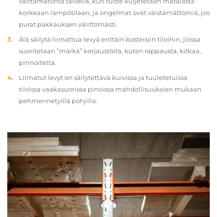
välttämätöntä talvella, kun tuote kuljetetaan matalasta
korkeaan lämpötilaan, ja ongelmat ovat väistämättömiä, jos
purat pakkauksen välittömästi.
Älä säilytä liimattua levyä erittäin kosteisiin tiloihin, joissa
suoritetaan ”märkä” korjaustöitä, kuten rappausta, kitkaa,
pinnoitetta.
Liimatut levyt on säilytettävä kuivissa ja tuuletetuissa
tiloissa vaakasuorissa pinoissa mahdollisuuksien mukaan
pehmennetyillä pohjilla.