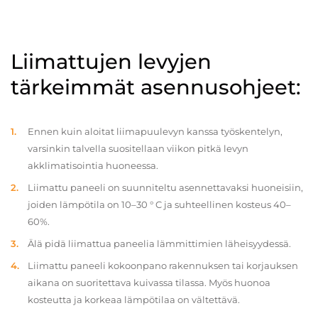
Liimattujen levyjen
tärkeimmät asennusohjeet:
Ennen kuin aloitat liimapuulevyn kanssa työskentelyn,
varsinkin talvella suositellaan viikon pitkä levyn
akklimatisointia huoneessa.
Liimattu paneeli on suunniteltu asennettavaksi huoneisiin,
joiden lämpötila on 10–30 ° C ja suhteellinen kosteus 40–
60%.
Älä pidä liimattua paneelia lämmittimien läheisyydessä.
Liimattu paneeli kokoonpano rakennuksen tai korjauksen
aikana on suoritettava kuivassa tilassa. Myös huonoa
kosteutta ja korkeaa lämpötilaa on vältettävä.