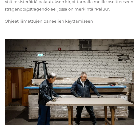
Voit rekisteröidä palautuksen kirjoittamalla meille osoitteeseen
stragendo@stragendo.ee, jossa on merkintä "Paluu".
Ohjeet liimattujen paneelien käyttämiseen