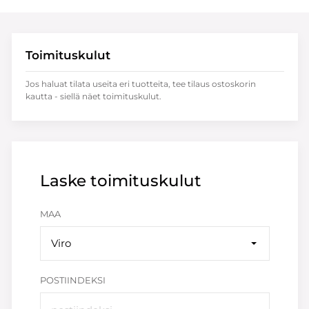
Toimituskulut
Jos haluat tilata useita eri tuotteita, tee tilaus ostoskorin
kautta - siellä näet toimituskulut.
Laske toimituskulut
MAA
Viro
POSTIINDEKSI