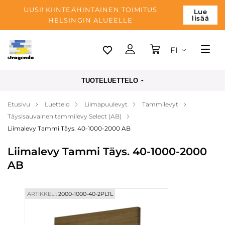
UUSI! KIINTEÄHINTAINEN TOIMITUS
Lue
lisää
HELSINGIN ALUEELLE
FI
Tallinn
TUOTELUETTELO
Toimitus
Etusivu
Luettelo
Liimapuulevyt
Tammilevyt
Maksu
Täysisauvainen tammilevy Select (AB)
Yrityksen
Liimalevy Tammi Täys. 40-1000-2000 AB
Blogi
Liimalevy Tammi Täys. 40-1000-2000
AB
Yhteystiedot
ARTIKKELI:
2000-1000-40-2PLTL