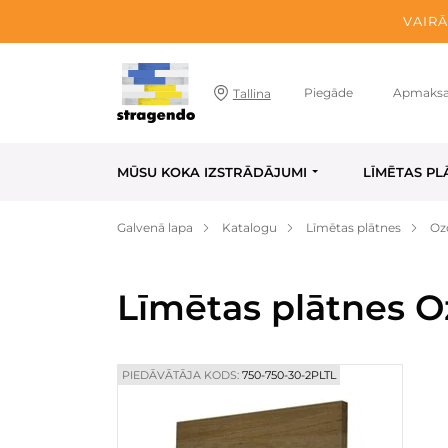
VAIRĀ
Piegāde
Apmaks
Tallina
MŪSU KOKA IZSTRĀDĀJUMI
LĪMĒTAS PL
Galvenā lapa
Katalogu
Līmētas plātnes
Oz
Līmētas plātnes O
PIEDĀVĀTĀJA KODS:
750-750-30-2PLTL