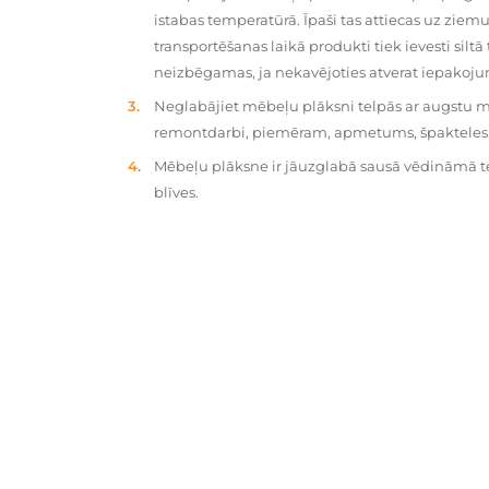
istabas temperatūrā. Īpaši tas attiecas uz zie
transportēšanas laikā produkti tiek ievesti silt
neizbēgamas, ja nekavējoties atverat iepakoj
Neglabājiet mēbeļu plāksni telpās ar augstu mit
remontdarbi, piemēram, apmetums, špakteles, 
Mēbeļu plāksne ir jāuzglabā sausā vēdināmā tel
blīves.