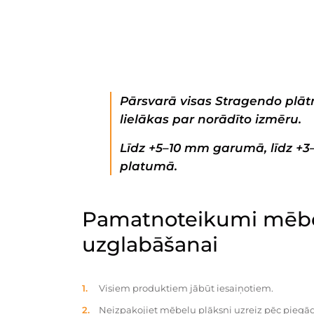
Pārsvarā visas Stragendo plātn
lielākas par norādīto izmēru.
Līdz +5–10 mm garumā, līdz +
platumā.
Pamatnoteikumi mēbe
uzglabāšanai
Visiem produktiem jābūt iesaiņotiem.
Neizpakojiet mēbeļu plāksni uzreiz pēc piegād