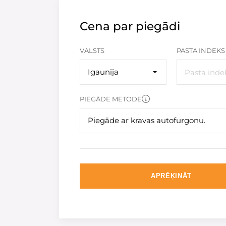
Cena par piegādi
VALSTS
PASTA INDEKS
Igaunija
PIEGĀDE METODE
Piegāde ar kravas autofurgonu.
APRĒĶINĀT