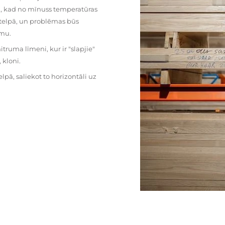
mu, kad no mīnuss temperatūras
ā telpā, un problēmas būs
umu.
ruma līmeni, kur ir "slapjie"
kloni.
pā, saliekot to horizontāli uz