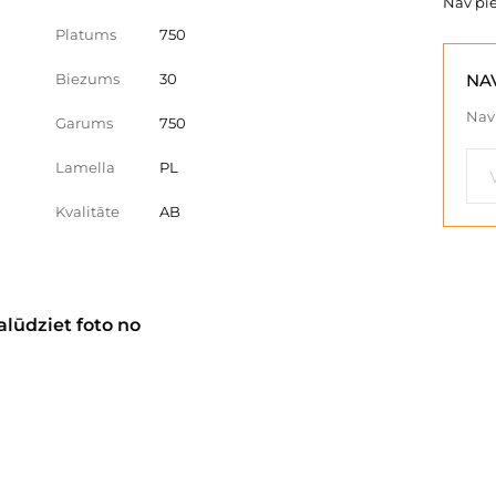
Nav pi
Platums
750
Biezums
30
NA
Nav 
Garums
750
Lamella
PL
Kvalitāte
AB
alūdziet foto no