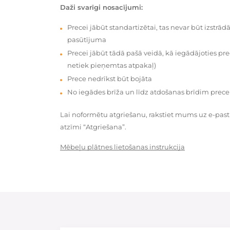
Daži svarīgi nosacījumi:
Precei jābūt standartizētai, tas nevar būt izstrā
pasūtījuma
Precei jābūt tādā pašā veidā, kā iegādājoties prec
netiek pieņemtas atpakaļ)
Prece nedrīkst būt bojāta
No iegādes brīža un līdz atdošanas brīdim prece
Lai noformētu atgriešanu, rakstiet mums uz e-pas
atzīmi “Atgriešana”.
Mēbeļu plātnes lietošanas instrukcija