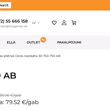
katīt
72) 55 666 158
LV
endo@stragendo.ee
EĻĻA
OUTLET
PAKALPOJUMI
as plātnes Ozols nestiķēta 30-750-750 AB
0 AB
80.56 €/gab
a: 79.52 €/gab