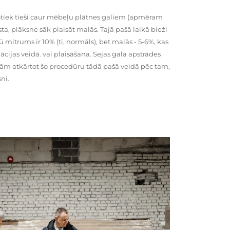
tiek tieši caur mēbeļu plātnes galiem (apmēram
rsta, plāksne sāk plaisāt malās. Tajā pašā laikā bieži
ū mitrums ir 10% (ti, normāls), bet malās - 5-6%, kas
cijas veidā. vai plaisāšana. Sejas gala apstrādes
kām atkārtot šo procedūru tādā pašā veidā pēc tam,
ni.