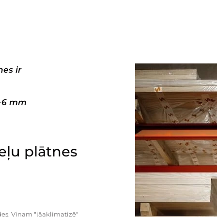
es ir
3–6 mm
ļu plātnes
es. Viņam "jāaklimatizē"