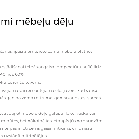
mi mēbeļu dēļu
šanas, īpaši ziemā, ieteicama mēbeļu plātnes
.
zstādīšanai telpās ar gaisa temperatūru no 10 līdz
 40 līdz 60%.
pkures ierīču tuvumā.
būvējamā vai remontējamā ēkā jāveic, kad sausā
vairās gan no zema mitruma, gan no augstas istabas
trādājiet mēbeļu dēļu galus ar laku, vasku vai
0 minūtes, bet nākotnē tas ietaupīs jūs no daudzām
telpās ir ļoti zems gaisa mitrums, un parasti
n uzstādīt mitrinātājus.