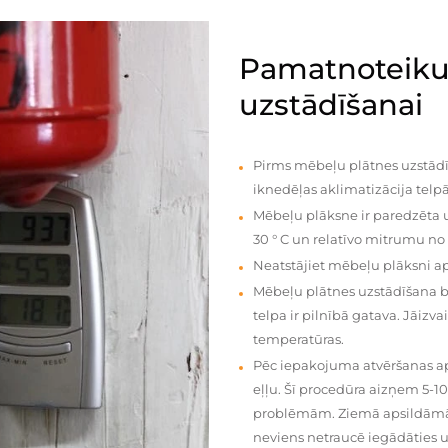
Pamatnoteiku
uzstādīšanai
Pirms mēbeļu plātnes uzstādī
iknedēļas aklimatizācija telpā
Mēbeļu plāksne ir paredzēta u
30 ° C un relatīvo mitrumu no
Neatstājiet mēbeļu plāksni a
Mēbeļu plātnes uzstādīšana 
telpa ir pilnībā gatava. Jāiz
temperatūras.
Pēc iepakojuma atvēršanas aps
eļļu. Šī procedūra aizņem 5-1
problēmām. Ziemā apsildāmās 
neviens netraucē iegādāties u