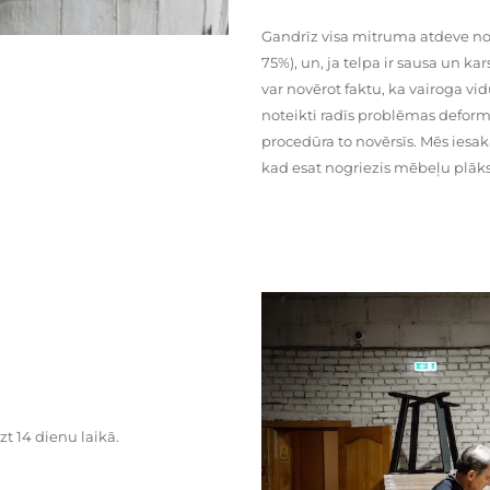
Gandrīz visa mitruma atdeve no
75%), un, ja telpa ir sausa un ka
var novērot faktu, ka vairoga vid
noteikti radīs problēmas deformā
procedūra to novērsīs. Mēs iesa
kad esat nogriezis mēbeļu plāks
zt 14 dienu laikā.