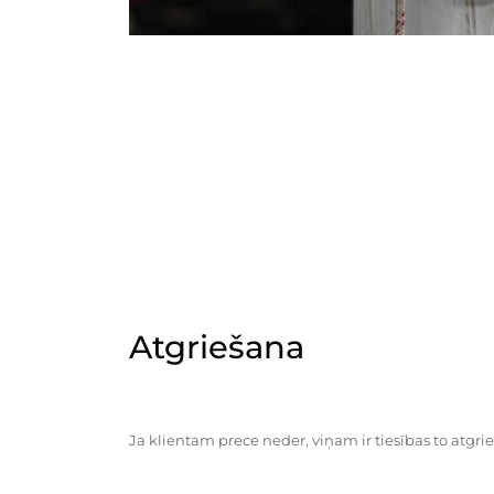
Atgriešana
Ja klientam prece neder, viņam ir tiesības to atgrie