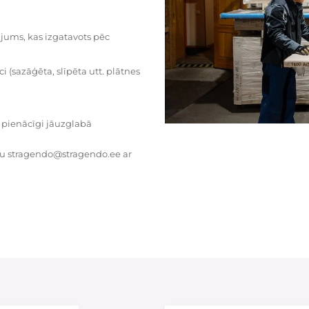
dājums, kas izgatavots pēc
i (sazāģēta, slīpēta utt. plātnes
 pienācīgi jāuzglabā
tu stragendo@stragendo.ee ar