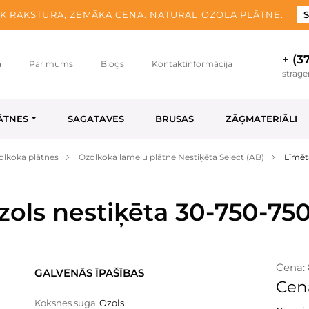
K RAKSTURA, ZEMĀKA CENA. NATURAL OZOLA PLĀTNE.
S
+ (3
a
Par mums
Blogs
Kontaktinformācija
strag
ĀTNES
SAGATAVES
BRUSAS
ZĀĢMATERIĀLI
olkoka plātnes
Ozolkoka lameļu plātne Nestiķēta Select (AB)
Līmēt
zols nestiķēta 30-750-75
Cena: 
GALVENĀS ĪPAŠĪBAS
Cen
Koksnes suga
Ozols