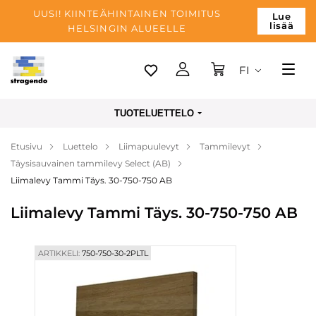
UUSI! KIINTEÄHINTAINEN TOIMITUS
Lue
lisää
HELSINGIN ALUEELLE
FI
Tallinn
TUOTELUETTELO
Toimitus
Etusivu
Luettelo
Liimapuulevyt
Tammilevyt
Maksu
Täysisauvainen tammilevy Select (AB)
Yrityksen
Liimalevy Tammi Täys. 30-750-750 AB
Blogi
Liimalevy Tammi Täys. 30-750-750 AB
Yhteystiedot
ARTIKKELI:
750-750-30-2PLTL