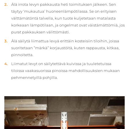
Älä irrota levyn pakkausta heti toimituksen jälkeen. Sen
täytyy ‘mukautua’ huoneenlämpötilassa. Se on erityisen
välttämätöntä talvella, kun tuote kuljetetaan matalasta
korkeaan lämpötilaan, ja ongelmat ovat väistämättömiä, jos
purat pakkauksen välittömästi.
Älä säilytä liimattua levyä erittäin kosteisiin tiloihin, joissa
suoritetaan ”märkä” korjaustöitä, kuten rappausta, kitkaa,
pinnoitetta.
Liimatut levyt on säilytettävä kuivissa ja tuuletetuissa
tiloissa vaakasuorissa pinoissa mahdollisuuksien mukaan
pehmennetyillä pohjilla.