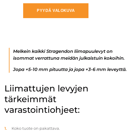
PYYDÄ VALOKUVA
Melkein kaikki Stragendon liimapuulevyt on
isommat verrattuna meidän julkaistuin kokoihin.
Jopa +5-10 mm pituutta ja jopa +3-6 mm leveyttä.
Liimattujen levyjen
tärkeimmät
varastointiohjeet:
Koko tuote on pakattava.