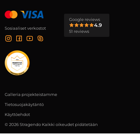
Google reviews
4.9
Sosiaaliset verkostot
51 reviews
Galleria projekteistamme
Tietosuojakäytäntö
Käyttöehdot
© 2026 Stragendo Kaikki oikeudet pidätetään