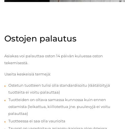
Ostojen palautus
Asiakas voi palauttaa oston 14 päivän kuluessa oston
tekemisestä.
Useita keskeisiä termejä:
Ostetun tuotteen tulisi olla standardisoitu (räätälöityjä
tuotteita ei voitu palauttaa)
Tuotteiden on oltava samassa kunnossa kuin ennen
ostamista (leikattua, kiillotettua jne. puulevyjä ei voitu
palauttaa)
Tuotteessa ei saa olla vaurioita
Tavarat on varastoitava asianmukaisissa olosuhteissa