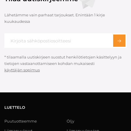
Lähetämme vain parhaat tarjoukset. Enintään 1 kirje
kuukaudessa
* tilaamalla uutiskirjeen suostut henkilötietojen käsittelyyn ja
tietojen vastaanottamiseen kohdan mukaisesti
käyttäjän sopimus
LUETTELO
Puutuotteemme
Öljy
Liimapuulevyt
Liimapuulevyjen