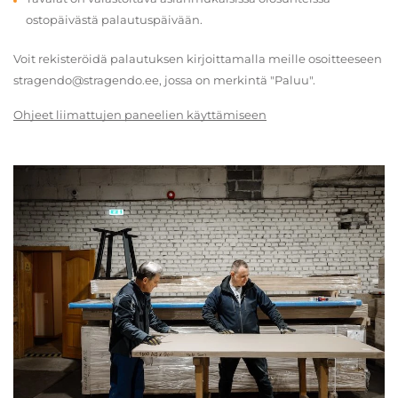
ostopäivästä palautuspäivään.
Voit rekisteröidä palautuksen kirjoittamalla meille osoitteeseen
stragendo@stragendo.ee, jossa on merkintä "Paluu".
Ohjeet liimattujen paneelien käyttämiseen