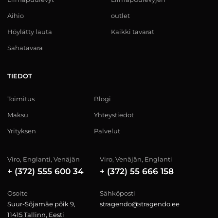
Aihio
outlet
Höylätty lauta
Kaikki tavarat
Sahatavara
TIEDOT
Toimitus
Blogi
Maksu
Yhteystiedot
Yrityksen
Palvelut
Viro, Englanti, Venäjän
Viro, Venäjän, Englanti
+ (372) 555 600 34
+ (372) 55 666 158
Osoite
Sähköposti
Suur-Sõjamäe põik 9,
stragendo@stragendo.ee
11415 Tallinn, Eesti