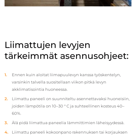
Liimattujen levyjen
tärkeimmät asennusohjeet:
Ennen kuin aloitat liimapuulevyn kanssa työskentelyn,
varsinkin talvella suositellaan viikon pitkä levyn
akklimatisointia huoneessa.
Liimattu paneeli on suunniteltu asennettavaksi huoneisiin,
joiden lämpötila on 10–30 ° C ja suhteellinen kosteus 40–
60%.
Älä pidä liimattua paneelia lämmittimien läheisyydessä.
Liimattu paneeli kokoonpano rakennuksen tai korjauksen