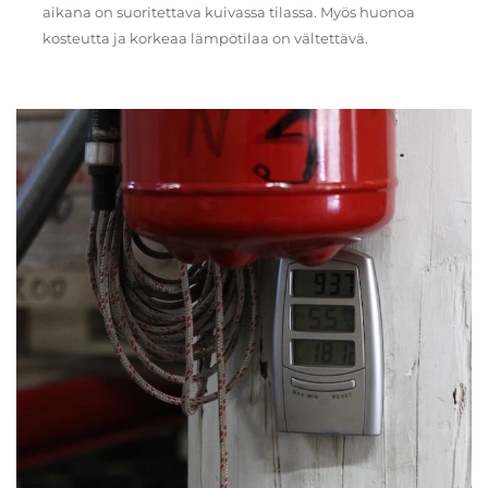
aikana on suoritettava kuivassa tilassa. Myös huonoa
kosteutta ja korkeaa lämpötilaa on vältettävä.