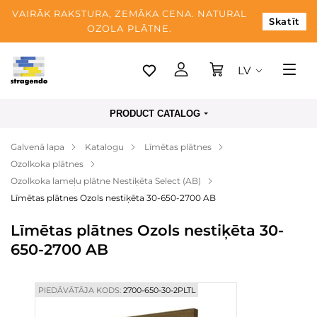
VAIRĀK RAKSTURA, ZEMĀKA CENA. NATURAL
Skatīt
OZOLA PLĀTNE.
LV
Tallina
PRODUCT CATALOG
Piegāde
Galvenā lapa
Katalogu
Līmētas plātnes
Apmaksa
Ozolkoka plātnes
Par mums
Ozolkoka lameļu plātne Nestiķēta Select (AB)
Līmētas plātnes Ozols nestiķēta 30-650-2700 AB
Blogs
Līmētas plātnes Ozols nestiķēta 30-
Kontaktinformācija
650-2700 AB
PIEDĀVĀTĀJA KODS:
2700-650-30-2PLTL