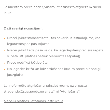
Ja klientam prece neder, viņam ir tiesības to atgriezt 14 dienu
laikā.
Daži svarīgi nosacījumi:
Precei jābūt standartizētai, tas nevar būt izstrādājums, kas
izgatavots pēc pasūtījuma
Precei jābūt tādā pašā veidā, kā iegādājoties preci (sazāģēta,
slīpēta utt. plātnes netiek pieņemtas atpakaļ)
Prece nedrīkst būt bojāta
No iegādes brīža un līdz atdošanas brīdim prece pienācīgi
jāuzglabā
Lai noformētu atgriešanu, rakstiet mums uz e-pastu
stragendo@stragendo.ee ar atzīmi “Atgriešana”.
Mēbeļu plātnes lietošanas instrukcija