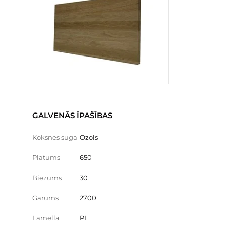
GALVENĀS ĪPAŠĪBAS
Koksnes suga
Ozols
Platums
650
Biezums
30
Garums
2700
Lamella
PL