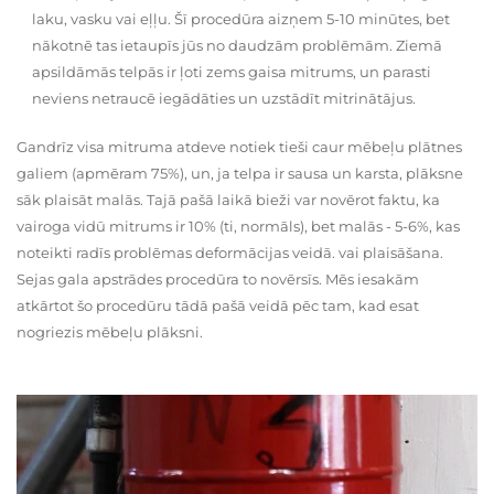
laku, vasku vai eļļu. Šī procedūra aizņem 5-10 minūtes, bet
nākotnē tas ietaupīs jūs no daudzām problēmām. Ziemā
apsildāmās telpās ir ļoti zems gaisa mitrums, un parasti
neviens netraucē iegādāties un uzstādīt mitrinātājus.
Gandrīz visa mitruma atdeve notiek tieši caur mēbeļu plātnes
galiem (apmēram 75%), un, ja telpa ir sausa un karsta, plāksne
sāk plaisāt malās. Tajā pašā laikā bieži var novērot faktu, ka
vairoga vidū mitrums ir 10% (ti, normāls), bet malās - 5-6%, kas
noteikti radīs problēmas deformācijas veidā. vai plaisāšana.
Sejas gala apstrādes procedūra to novērsīs. Mēs iesakām
atkārtot šo procedūru tādā pašā veidā pēc tam, kad esat
nogriezis mēbeļu plāksni.