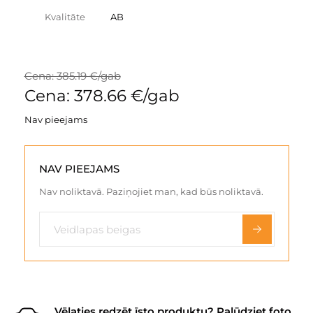
Kvalitāte
AB
Cena: 385.19 €/gab
Cena: 378.66 €/gab
Nav pieejams
NAV PIEEJAMS
Nav noliktavā. Paziņojiet man, kad būs noliktavā.
Vēlaties redzēt īsto produktu? Palūdziet foto