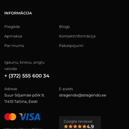
INFORMĀCIJA
Piegāde
Blogs
Apmaksa
Kontaktinformācija
Par mums
Pakalpojumi
Igauņu, krievu, angļu
valoda
+ (372) 555 600 34
Adrese
E-pasts
Suur-Sõjamäe põik 9,
stragendo@stragendo.ee
11415 Tallina, Eesti
Google reviews
4.9