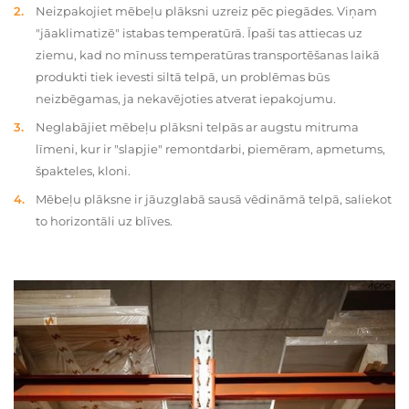
Neizpakojiet mēbeļu plāksni uzreiz pēc piegādes. Viņam
"jāaklimatizē" istabas temperatūrā. Īpaši tas attiecas uz
ziemu, kad no mīnuss temperatūras transportēšanas laikā
produkti tiek ievesti siltā telpā, un problēmas būs
neizbēgamas, ja nekavējoties atverat iepakojumu.
Neglabājiet mēbeļu plāksni telpās ar augstu mitruma
līmeni, kur ir "slapjie" remontdarbi, piemēram, apmetums,
špakteles, kloni.
Mēbeļu plāksne ir jāuzglabā sausā vēdināmā telpā, saliekot
to horizontāli uz blīves.