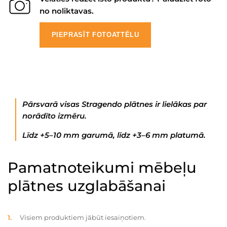
no noliktavas.
PIEPRASĪT FOTOATTĒLU
Pārsvarā visas Stragendo plātnes ir lielākas par
norādīto izmēru.
Līdz +5–10 mm garumā, līdz +3–6 mm platumā.
Pamatnoteikumi mēbeļu
plātnes uzglabāšanai
Visiem produktiem jābūt iesaiņotiem.