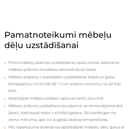
Pamatnoteikumi mēbeļu
dēļu uzstādīšanai
Pirms mēbeļu plātnes uzstādīšanas, īpaši ziemā, ieteicama
mēbeļu plātnes iknedēļas aklimatizācija telpā.
Mēbeļu plāksne ir paredzēta uzstādīšanai telpās ar gaisa
temperatūru no 10 līdz 30 ° C un relatīvo mitrumu no 40 līdz
60%.
Neatstājiet mēbeļu plāksni apkures ierīču tuvumā.
Mēbeļu plātnes uzstādīšana būvējamā vai remontējamā ēkā
jāveic, kad sausā telpa ir pilnībā gatava. Jāizvairās gan no
zema mitruma, gan no augstas istabas temperatūras.
Pēc iepakojuma atvēršanas apstrādājiet mēbeļu dēļu galus ar