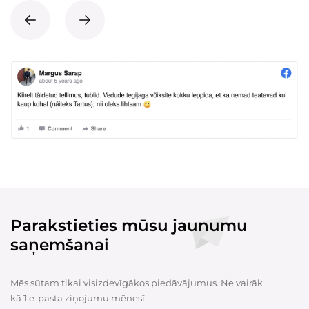
Parakstieties mūsu jaunumu
saņemšanai
Mēs sūtam tikai visizdevīgākos piedāvājumus. Ne vairāk
kā 1 e-pasta ziņojumu mēnesī