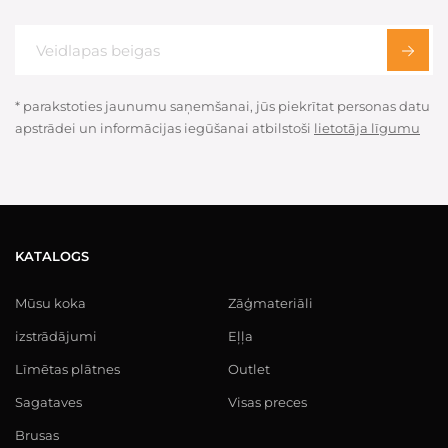
* parakstoties jaunumu saņemšanai, jūs piekrītat personas datu
apstrādei un informācijas iegūšanai atbilstoši
lietotāja līgumu
KATALOGS
Mūsu koka
Zāģmateriāli
izstrādājumi
Eļļa
Līmētas plātnes
Outlet
Sagataves
Visas preces
Brusas