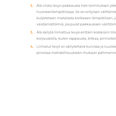
Älä irrota levyn pakkausta heti toimituksen jä
huoneenlämpötilassa. Se on erityisen välttämät
kuljetetaan matalasta korkeaan lämpötilaan, 
väistämättömiä, jos purat pakkauksen välittöm
Älä säilytä liimattua levyä erittäin kosteisiin ti
korjaustöitä, kuten rappausta, kitkaa, pinnoitet
Liimatut levyt on säilytettävä kuivissa ja tuulet
pinoissa mahdollisuuksien mukaan pehmennety