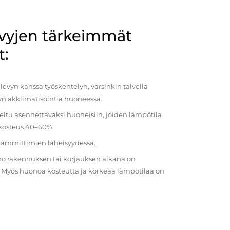
evyjen tärkeimmät
t:
evyn kanssa työskentelyn, varsinkin talvella
vyn akklimatisointia huoneessa.
eltu asennettavaksi huoneisiin, joiden lämpötila
 kosteus 40–60%.
 lämmittimien läheisyydessä.
o rakennuksen tai korjauksen aikana on
a. Myös huonoa kosteutta ja korkeaa lämpötilaa on