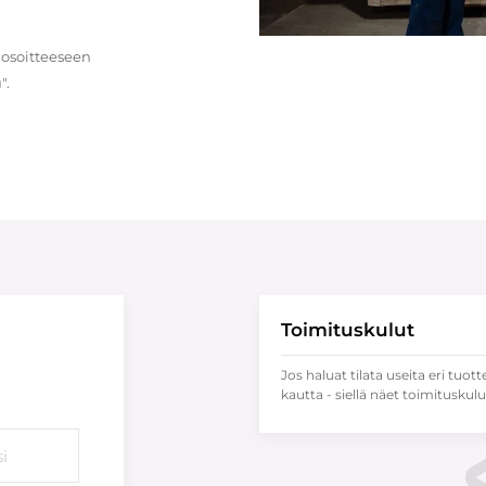
 osoitteeseen
".
Toimituskulut
Jos haluat tilata useita eri tuott
kautta - siellä näet toimituskulu