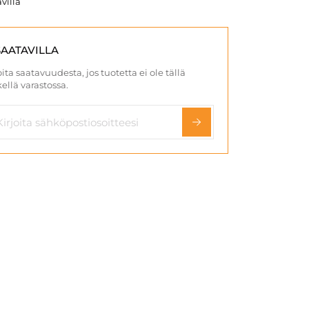
villa
SAATAVILLA
ita saatavuudesta, jos tuotetta ei ole tällä
ellä varastossa.