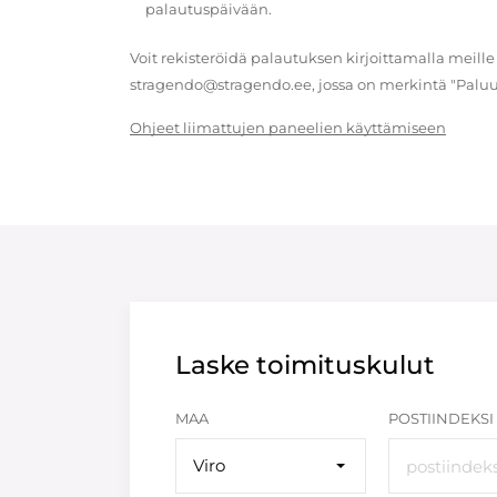
palautuspäivään.
Voit rekisteröidä palautuksen kirjoittamalla meille
stragendo@stragendo.ee, jossa on merkintä "Paluu
Ohjeet liimattujen paneelien käyttämiseen
Laske toimituskulut
MAA
POSTIINDEKSI
Viro