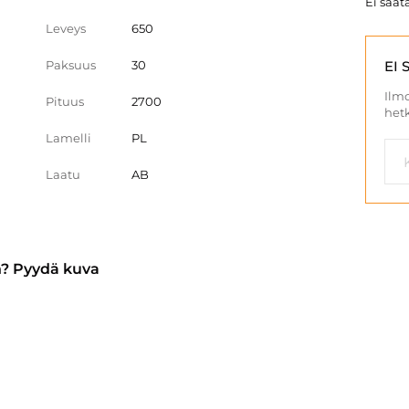
Ei saata
Leveys
650
Paksuus
30
EI 
Ilmo
Pituus
2700
hetk
Lamelli
PL
Laatu
AB
n? Pyydä kuva