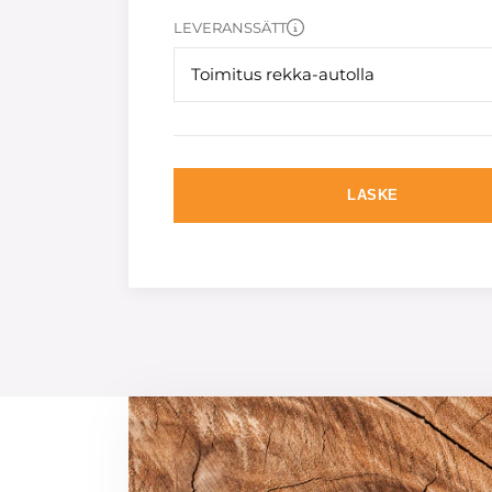
LEVERANSSÄTT
Toimitus rekka-autolla
LASKE