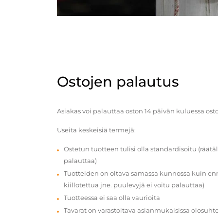
Ostojen palautus
Asiakas voi palauttaa oston 14 päivän kuluessa ost
Useita keskeisiä termejä:
Ostetun tuotteen tulisi olla standardisoitu (räätäl
palauttaa)
Tuotteiden on oltava samassa kunnossa kuin enn
kiillotettua jne. puulevyjä ei voitu palauttaa)
Tuotteessa ei saa olla vaurioita
Tavarat on varastoitava asianmukaisissa olosuhte