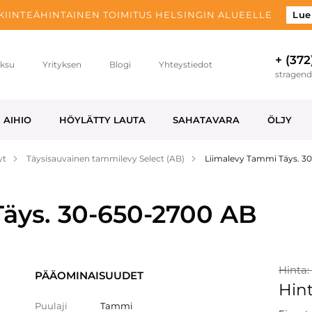
 KIINTEÄHINTAINEN TOIMITUS HELSINGIN ALUEELLE
Lue
+ (372
ksu
Yrityksen
Blogi
Yhteystiedot
stragen
AIHIO
HÖYLÄTTY LAUTA
SAHATAVARA
ÖLJY
yt
Täysisauvainen tammilevy Select (AB)
Liimalevy Tammi Täys. 3
äys. 30-650-2700 AB
Hinta:
PÄÄOMINAISUUDET
Hint
Puulaji
Tammi