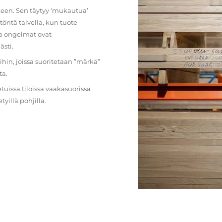
lkeen. Sen täytyy ‘mukautua’
öntä talvella, kun tuote
ja ongelmat ovat
ästi.
loihin, joissa suoritetaan ”märkä”
ta.
etuissa tiloissa vaakasuorissa
illä pohjilla.