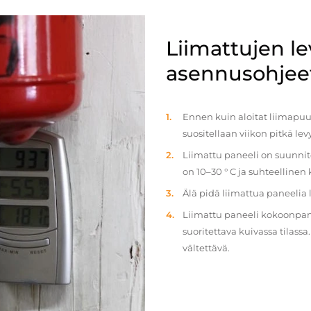
Liimattujen l
asennusohjee
Ennen kuin aloitat liimapuul
suositellaan viikon pitkä le
Liimattu paneeli on suunnit
on 10–30 ° C ja suhteellinen
Älä pidä liimattua paneelia
Liimattu paneeli kokoonpan
suoritettava kuivassa tilass
vältettävä.