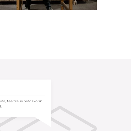
eita, tee tilaus ostoskorin
t.