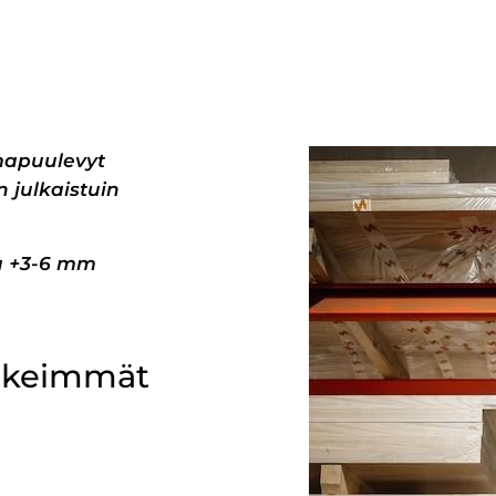
mapuulevyt
 julkaistuin
pa +3-6 mm
ärkeimmät