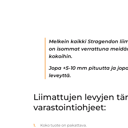
Melkein kaikki Stragendon lii
on isommat verrattuna meidän
kokoihin.
Jopa +5-10 mm pituutta ja jo
leveyttä.
Liimattujen levyjen t
varastointiohjeet:
Koko tuote on pakattava.