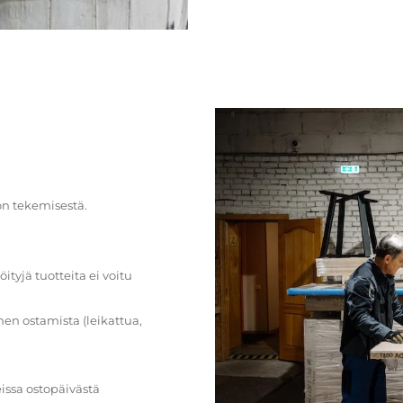
on tekemisestä.
öityjä tuotteita ei voitu
en ostamista (leikattua,
issa ostopäivästä