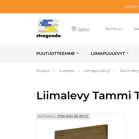
UUSI!
Toimitus
Ma
Tallinn
PUUTUOTTEEMME
LIIMAPUULEVYT
Etusivu
Luettelo
Liimapuulevyt
Tammilev
Liimalevy Tammi T
ARTIKKELI:
2700-650-30-2PLTL