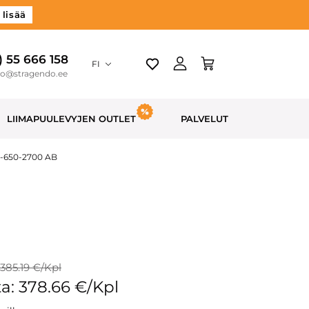
 lisää
) 55 666 158
FI
do@stragendo.ee
LIIMAPUULEVYJEN OUTLET
PALVELUT
0-650-2700 AB
 385.19 €/Kpl
a: 378.66 €/Kpl