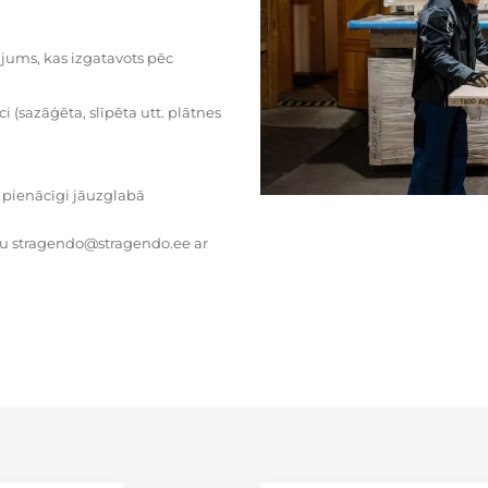
dājums, kas izgatavots pēc
i (sazāģēta, slīpēta utt. plātnes
 pienācīgi jāuzglabā
tu stragendo@stragendo.ee ar