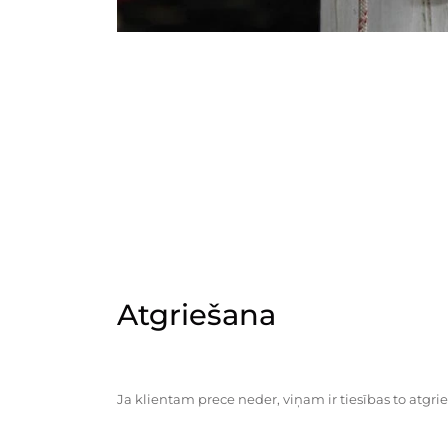
Atgriešana
Ja klientam prece neder, viņam ir tiesības to atgrie