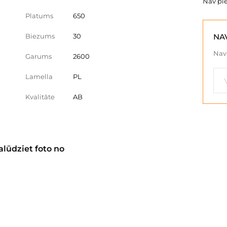
Nav pi
Platums
650
Biezums
30
NA
Nav 
Garums
2600
Lamella
PL
Kvalitāte
AB
alūdziet foto no