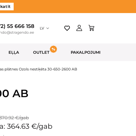
katīt
72) 55 666 158
LV
endo@stragendo.ee
EĻĻA
OUTLET
PAKALPOJUMI
as plātnes Ozols nestiķēta 30-650-2600 AB
00 AB
370.92 €/gab
a: 364.63 €/gab