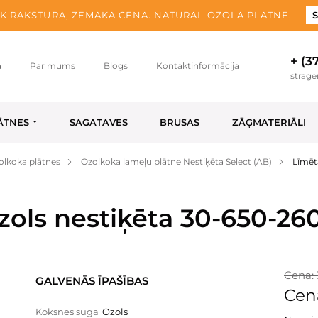
K RAKSTURA, ZEMĀKA CENA. NATURAL OZOLA PLĀTNE.
S
+ (3
a
Par mums
Blogs
Kontaktinformācija
strag
ĀTNES
SAGATAVES
BRUSAS
ZĀĢMATERIĀLI
olkoka plātnes
Ozolkoka lameļu plātne Nestiķēta Select (AB)
Līmēt
zols nestiķēta 30-650-26
Cena: 
GALVENĀS ĪPAŠĪBAS
Cen
Koksnes suga
Ozols