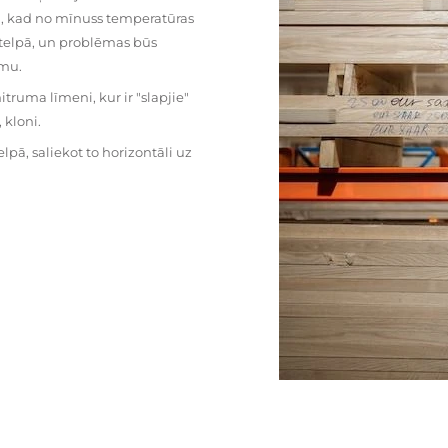
mu, kad no mīnuss temperatūras
ā telpā, un problēmas būs
umu.
ruma līmeni, kur ir "slapjie"
kloni.
pā, saliekot to horizontāli uz