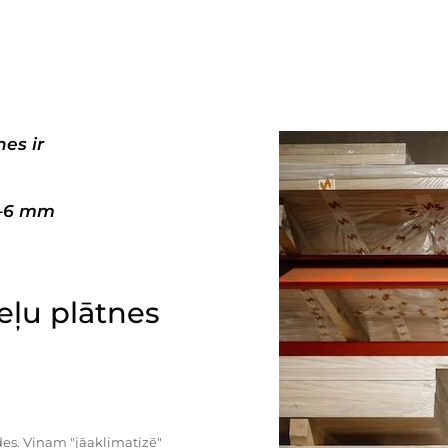
es ir
3–6 mm
ļu plātnes
es. Viņam "jāaklimatizē"