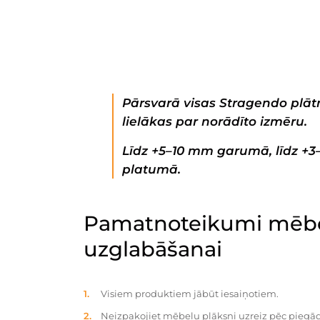
Pārsvarā visas Stragendo plātn
lielākas par norādīto izmēru.
Līdz +5–10 mm garumā, līdz +
platumā.
Pamatnoteikumi mēbe
uzglabāšanai
Visiem produktiem jābūt iesaiņotiem.
Neizpakojiet mēbeļu plāksni uzreiz pēc piegād