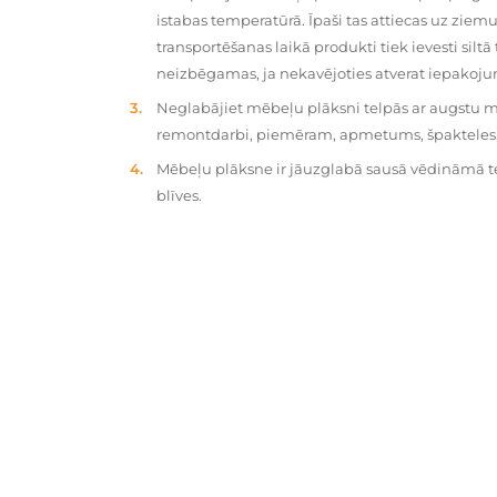
istabas temperatūrā. Īpaši tas attiecas uz zie
transportēšanas laikā produkti tiek ievesti silt
neizbēgamas, ja nekavējoties atverat iepakoj
Neglabājiet mēbeļu plāksni telpās ar augstu mit
remontdarbi, piemēram, apmetums, špakteles, 
Mēbeļu plāksne ir jāuzglabā sausā vēdināmā tel
blīves.