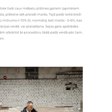
tiek tieši caur mēbeļu plātnes galiem (apmēram
rsta, plāksne sāk plaisāt malās. Tajā pašā laikā bieži
ū mitrums ir 10% (ti, normāls), bet malās - 5-6%, kas
cijas veidā. vai plaisāšana. Sejas gala apstrādes
kām atkārtot šo procedūru tādā pašā veidā pēc tam,
ni.