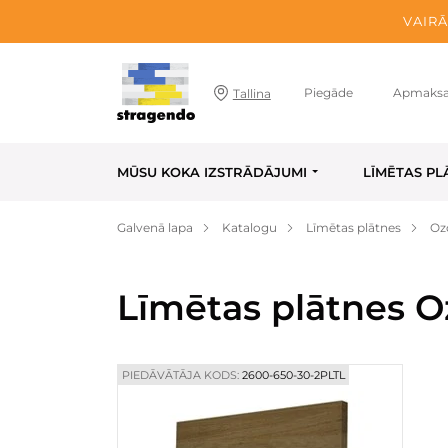
VAIRĀ
Piegāde
Apmaks
Tallina
MŪSU KOKA IZSTRĀDĀJUMI
LĪMĒTAS PL
Galvenā lapa
Katalogu
Līmētas plātnes
Oz
Līmētas plātnes O
PIEDĀVĀTĀJA KODS:
2600-650-30-2PLTL