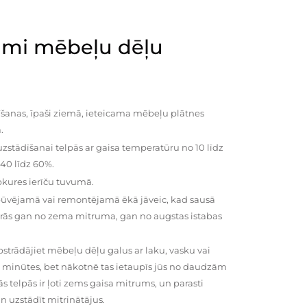
mi mēbeļu dēļu
šanas, īpaši ziemā, ieteicama mēbeļu plātnes
.
zstādīšanai telpās ar gaisa temperatūru no 10 līdz
 40 līdz 60%.
pkures ierīču tuvumā.
būvējamā vai remontējamā ēkā jāveic, kad sausā
vairās gan no zema mitruma, gan no augstas istabas
trādājiet mēbeļu dēļu galus ar laku, vasku vai
0 minūtes, bet nākotnē tas ietaupīs jūs no daudzām
telpās ir ļoti zems gaisa mitrums, un parasti
n uzstādīt mitrinātājus.