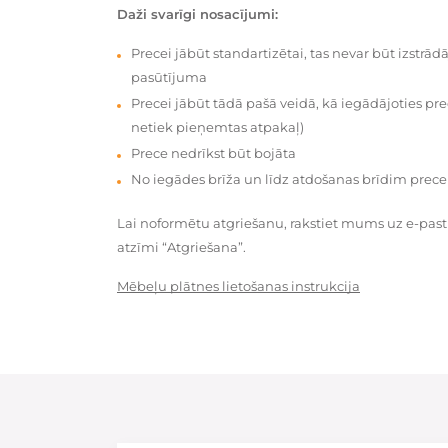
Daži svarīgi nosacījumi:
Precei jābūt standartizētai, tas nevar būt izstrā
pasūtījuma
Precei jābūt tādā pašā veidā, kā iegādājoties prec
netiek pieņemtas atpakaļ)
Prece nedrīkst būt bojāta
No iegādes brīža un līdz atdošanas brīdim prece
Lai noformētu atgriešanu, rakstiet mums uz e-pas
atzīmi “Atgriešana”.
Mēbeļu plātnes lietošanas instrukcija