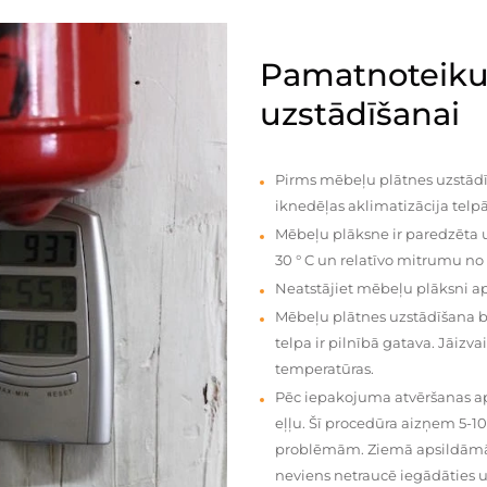
Pamatnoteiku
uzstādīšanai
Pirms mēbeļu plātnes uzstādī
iknedēļas aklimatizācija telpā
Mēbeļu plāksne ir paredzēta u
30 ° C un relatīvo mitrumu no
Neatstājiet mēbeļu plāksni a
Mēbeļu plātnes uzstādīšana 
telpa ir pilnībā gatava. Jāiz
temperatūras.
Pēc iepakojuma atvēršanas aps
eļļu. Šī procedūra aizņem 5-1
problēmām. Ziemā apsildāmās 
neviens netraucē iegādāties u