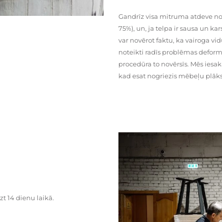
Gandrīz visa mitruma atdeve no
75%), un, ja telpa ir sausa un ka
var novērot faktu, ka vairoga vid
noteikti radīs problēmas deformā
procedūra to novērsīs. Mēs iesa
kad esat nogriezis mēbeļu plāks
zt 14 dienu laikā.