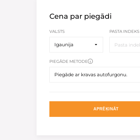
Cena par piegādi
VALSTS
PASTA INDEKS
Igaunija
PIEGĀDE METODE
Piegāde ar kravas autofurgonu.
APRĒĶINĀT