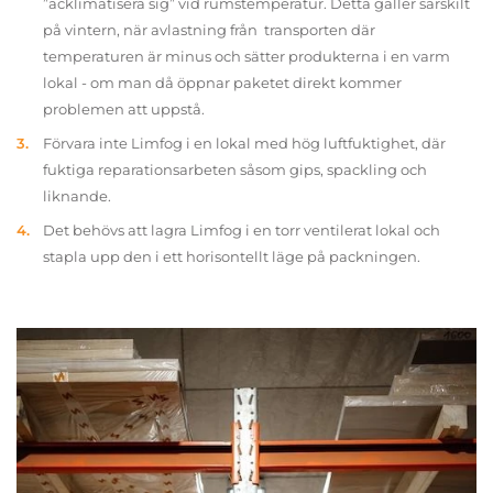
”acklimatisera sig” vid rumstemperatur. Detta gäller särskilt
på vintern, när avlastning från transporten där
temperaturen är minus och sätter produkterna i en varm
lokal - om man då öppnar paketet direkt kommer
problemen att uppstå.
Förvara inte Limfog i en lokal med hög luftfuktighet, där
fuktiga reparationsarbeten såsom gips, spackling och
liknande.
Det behövs att lagra Limfog i en torr ventilerat lokal och
stapla upp den i ett horisontellt läge på packningen.