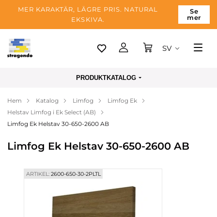
MER KARAKTÄR, LÄGRE PRIS. NATURAL
Se
mer
EKSKIVA.
SV
Tallinn
PRODUKTKATALOG
Leverans
Hem
Katalog
Limfog
Limfog Ek
Betalning
Helstav Limfog i Ek Select (AB)
Om företaget
Limfog Ek Helstav 30-650-2600 AB
Blogg
Limfog Ek Helstav 30-650-2600 AB
Kontakter
ARTIKEL:
2600-650-30-2PLTL