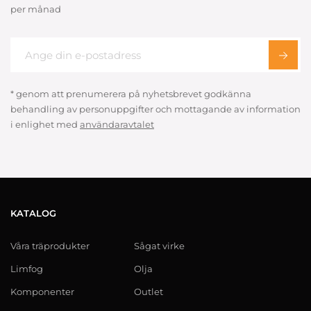
per månad
* genom att prenumerera på nyhetsbrevet godkänna
behandling av personuppgifter och mottagande av information
i enlighet med
användaravtalet
KATALOG
Våra träprodukter
Sågat virke
Limfog
Olja
Komponenter
Outlet