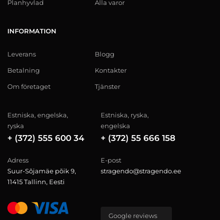
Planhyvlad
Alla varor
INFORMATION
Leverans
Blogg
Betalning
Kontakter
Om företaget
Tjänster
Estniska, engelska,
Estniska, ryska,
ryska
engelska
+ (372) 555 600 34
+ (372) 55 666 158
Adress
E-post
Suur-Sõjamäe põik 9,
stragendo@stragendo.ee
11415 Tallinn, Eesti
Google reviews