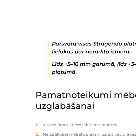
Pārsvarā visas Stragendo plātn
lielākas par norādīto izmēru.
Līdz +5–10 mm garumā, līdz +
platumā.
Pamatnoteikumi mēbe
uzglabāšanai
Visiem produktiem jābūt iesaiņotiem.
Neizpakojiet mēbeļu plāksni uzreiz pēc piegād