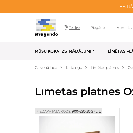
VAIRĀ
Piegāde
Apmaks
Tallina
MŪSU KOKA IZSTRĀDĀJUMI
LĪMĒTAS PL
Galvenā lapa
Katalogu
Līmētas plātnes
Oz
Līmētas plātnes O
PIEDĀVĀTĀJA KODS:
900-620-30-2PLTL