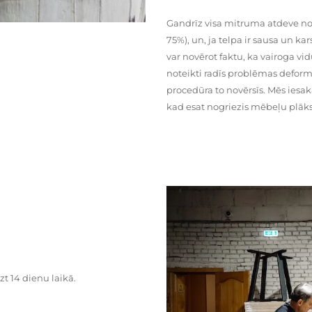
Gandrīz visa mitruma atdeve no
75%), un, ja telpa ir sausa un ka
var novērot faktu, ka vairoga vid
noteikti radīs problēmas deformā
procedūra to novērsīs. Mēs iesa
kad esat nogriezis mēbeļu plāks
zt 14 dienu laikā.