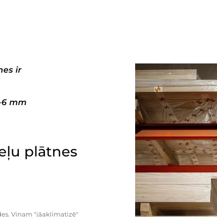
es ir
3–6 mm
ļu plātnes
es. Viņam "jāaklimatizē"