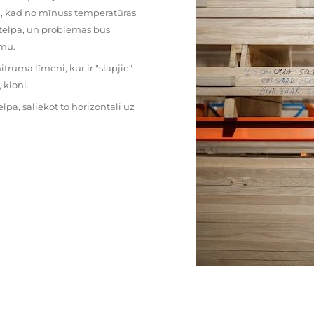
mu, kad no mīnuss temperatūras
ā telpā, un problēmas būs
umu.
ruma līmeni, kur ir "slapjie"
kloni.
pā, saliekot to horizontāli uz