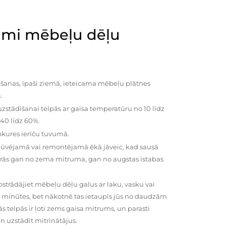
mi mēbeļu dēļu
šanas, īpaši ziemā, ieteicama mēbeļu plātnes
.
zstādīšanai telpās ar gaisa temperatūru no 10 līdz
 40 līdz 60%.
pkures ierīču tuvumā.
būvējamā vai remontējamā ēkā jāveic, kad sausā
vairās gan no zema mitruma, gan no augstas istabas
trādājiet mēbeļu dēļu galus ar laku, vasku vai
0 minūtes, bet nākotnē tas ietaupīs jūs no daudzām
telpās ir ļoti zems gaisa mitrums, un parasti
n uzstādīt mitrinātājus.