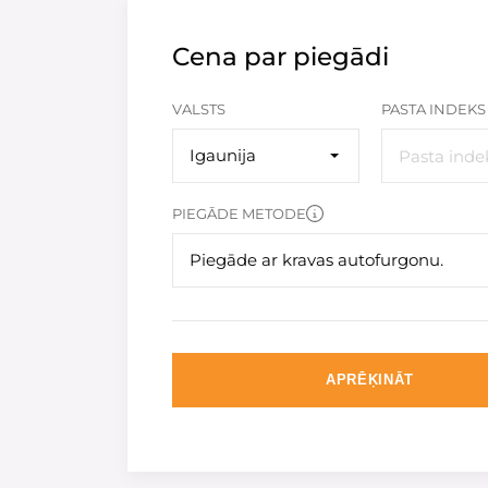
Cena par piegādi
VALSTS
PASTA INDEKS
Igaunija
PIEGĀDE METODE
Piegāde ar kravas autofurgonu.
APRĒĶINĀT