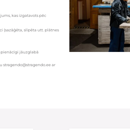
dājums, kas izgatavots pēc
i (sazāģēta, slīpēta utt. plātnes
 pienācīgi jāuzglabā
tu stragendo@stragendo.ee ar