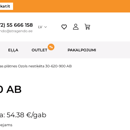
katīt
72) 55 666 158
LV
endo@stragendo.ee
EĻĻA
OUTLET
PAKALPOJUMI
as plātnes Ozols nestiķēta 30-620-900 AB
0 AB
a: 54.38 €/gab
eejams