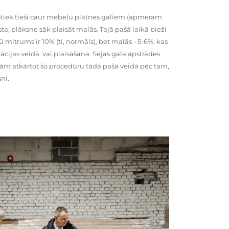
tiek tieši caur mēbeļu plātnes galiem (apmēram
rsta, plāksne sāk plaisāt malās. Tajā pašā laikā bieži
ū mitrums ir 10% (ti, normāls), bet malās - 5-6%, kas
cijas veidā. vai plaisāšana. Sejas gala apstrādes
kām atkārtot šo procedūru tādā pašā veidā pēc tam,
ni.