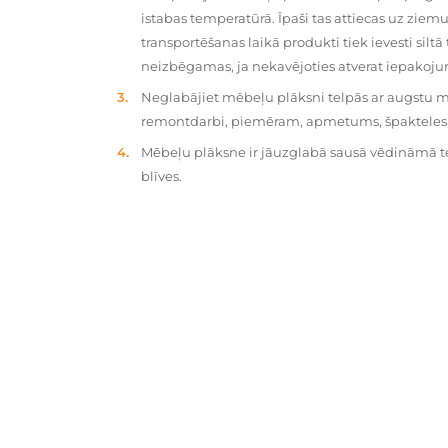
istabas temperatūrā. Īpaši tas attiecas uz zie
transportēšanas laikā produkti tiek ievesti silt
neizbēgamas, ja nekavējoties atverat iepakoj
Neglabājiet mēbeļu plāksni telpās ar augstu mit
remontdarbi, piemēram, apmetums, špakteles, 
Mēbeļu plāksne ir jāuzglabā sausā vēdināmā tel
blīves.