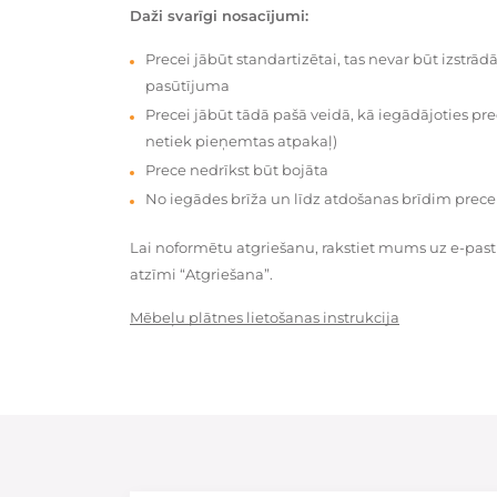
Daži svarīgi nosacījumi:
Precei jābūt standartizētai, tas nevar būt izstrā
pasūtījuma
Precei jābūt tādā pašā veidā, kā iegādājoties prec
netiek pieņemtas atpakaļ)
Prece nedrīkst būt bojāta
No iegādes brīža un līdz atdošanas brīdim prece
Lai noformētu atgriešanu, rakstiet mums uz e-pas
atzīmi “Atgriešana”.
Mēbeļu plātnes lietošanas instrukcija