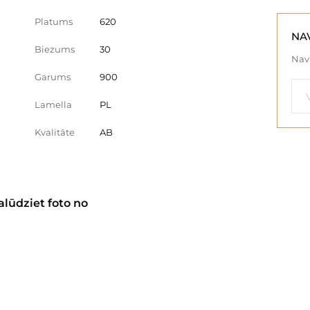
Platums
620
NA
Biezums
30
Nav 
Garums
900
Lamella
PL
Kvalitāte
AB
alūdziet foto no