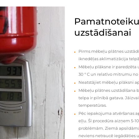
Pamatnoteiku
uzstādīšanai
Pirms mēbeļu plātnes uzstādī
iknedēļas aklimatizācija telpā
Mēbeļu plāksne ir paredzēta u
30 ° C un relatīvo mitrumu no
Neatstājiet mēbeļu plāksni a
Mēbeļu plātnes uzstādīšana 
telpa ir pilnībā gatava. Jāiz
temperatūras.
Pēc iepakojuma atvēršanas aps
eļļu. Šī procedūra aizņem 5-1
problēmām. Ziemā apsildāmās 
neviens netraucē iegādāties u