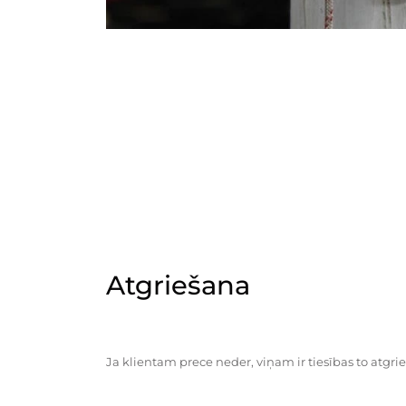
Atgriešana
Ja klientam prece neder, viņam ir tiesības to atgrie