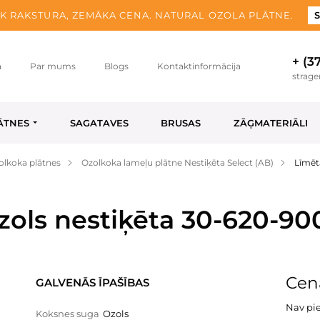
K RAKSTURA, ZEMĀKA CENA. NATURAL OZOLA PLĀTNE.
S
+ (3
a
Par mums
Blogs
Kontaktinformācija
strag
ĀTNES
SAGATAVES
BRUSAS
ZĀĢMATERIĀLI
olkoka plātnes
Ozolkoka lameļu plātne Nestiķēta Select (AB)
Līmēt
zols nestiķēta 30-620-90
Cen
GALVENĀS ĪPAŠĪBAS
Nav pi
Koksnes suga
Ozols