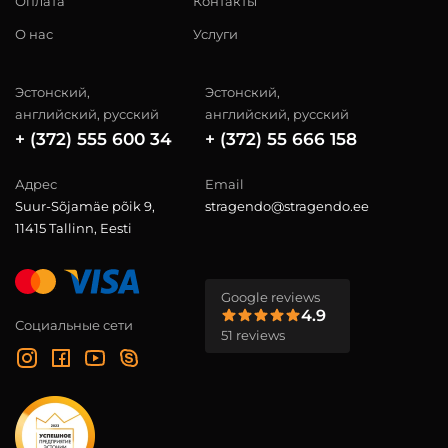
Оплата
Контакты
О нас
Услуги
Эстонский,
Эстонский,
английский, русский
английский, русский
+ (372) 555 600 34
+ (372) 55 666 158
Адрес
Email
Suur-Sõjamäe põik 9,
stragendo@stragendo.ee
11415 Tallinn, Eesti
Google reviews
4.9
Социальные сети
51 reviews