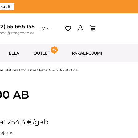
katīt
72) 55 666 158
LV
endo@stragendo.ee
EĻĻA
OUTLET
PAKALPOJUMI
as plātnes Ozols nestiķēta 30-620-2800 AB
00 AB
a: 254.3 €/gab
eejams