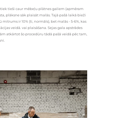
tiek tieši caur mēbeļu plātnes galiem (apmēram
rsta, plāksne sāk plaisāt malās. Tajā pašā laikā bieži
ū mitrums ir 10% (ti, normāls), bet malās - 5-6%, kas
cijas veidā. vai plaisāšana. Sejas gala apstrādes
kām atkārtot šo procedūru tādā pašā veidā pēc tam,
ni.