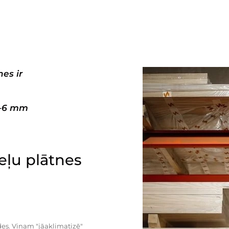
es ir
3–6 mm
ļu plātnes
es. Viņam "jāaklimatizē"