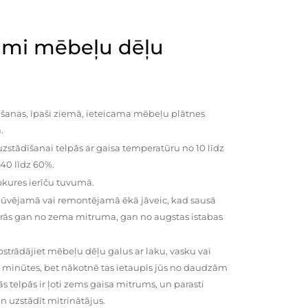
mi mēbeļu dēļu
šanas, īpaši ziemā, ieteicama mēbeļu plātnes
.
zstādīšanai telpās ar gaisa temperatūru no 10 līdz
 40 līdz 60%.
pkures ierīču tuvumā.
būvējamā vai remontējamā ēkā jāveic, kad sausā
vairās gan no zema mitruma, gan no augstas istabas
trādājiet mēbeļu dēļu galus ar laku, vasku vai
0 minūtes, bet nākotnē tas ietaupīs jūs no daudzām
telpās ir ļoti zems gaisa mitrums, un parasti
n uzstādīt mitrinātājus.