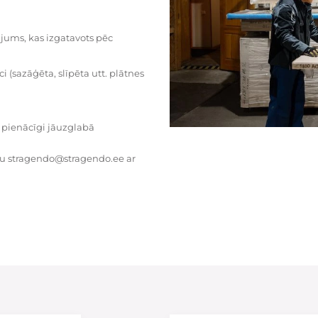
dājums, kas izgatavots pēc
i (sazāģēta, slīpēta utt. plātnes
 pienācīgi jāuzglabā
tu stragendo@stragendo.ee ar