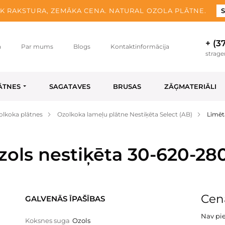
K RAKSTURA, ZEMĀKA CENA. NATURAL OZOLA PLĀTNE.
S
+ (3
a
Par mums
Blogs
Kontaktinformācija
strag
ĀTNES
SAGATAVES
BRUSAS
ZĀĢMATERIĀLI
olkoka plātnes
Ozolkoka lameļu plātne Nestiķēta Select (AB)
Līmēt
zols nestiķēta 30-620-28
Cen
GALVENĀS ĪPAŠĪBAS
Nav pi
Koksnes suga
Ozols