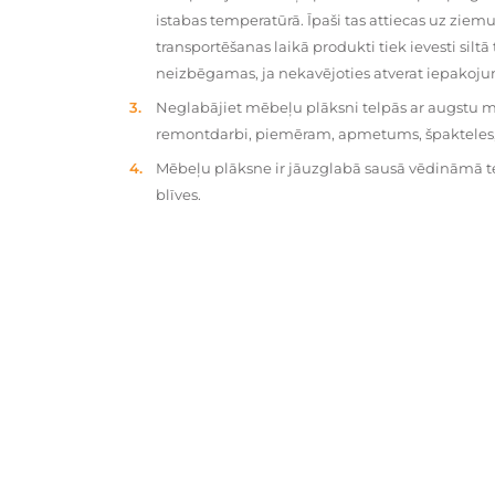
istabas temperatūrā. Īpaši tas attiecas uz zie
transportēšanas laikā produkti tiek ievesti silt
neizbēgamas, ja nekavējoties atverat iepakoj
Neglabājiet mēbeļu plāksni telpās ar augstu mit
remontdarbi, piemēram, apmetums, špakteles, 
Mēbeļu plāksne ir jāuzglabā sausā vēdināmā tel
blīves.