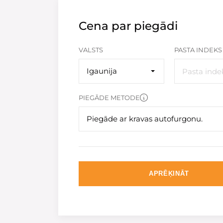
Cena par piegādi
VALSTS
PASTA INDEKS
Igaunija
PIEGĀDE METODE
Piegāde ar kravas autofurgonu.
APRĒĶINĀT