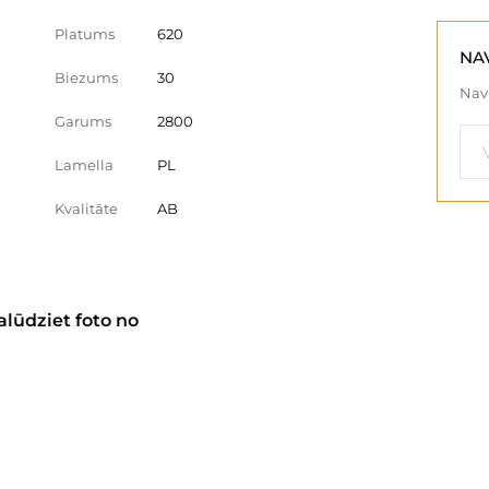
Platums
620
NA
Biezums
30
Nav 
Garums
2800
Lamella
PL
Kvalitāte
AB
alūdziet foto no