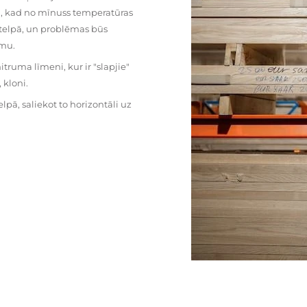
mu, kad no mīnuss temperatūras
ā telpā, un problēmas būs
umu.
ruma līmeni, kur ir "slapjie"
kloni.
pā, saliekot to horizontāli uz