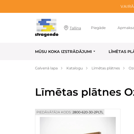
VAIRĀ
Piegāde
Apmaks
Tallina
MŪSU KOKA IZSTRĀDĀJUMI
LĪMĒTAS PL
Galvenā lapa
Katalogu
Līmētas plātnes
Oz
Līmētas plātnes O
PIEDĀVĀTĀJA KODS:
2800-620-30-2PLTL