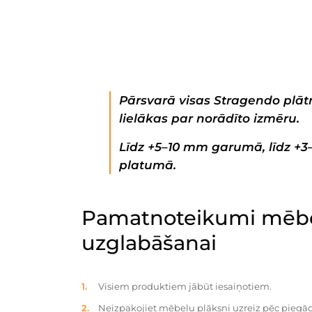
Pārsvarā visas Stragendo plātn
lielākas par norādīto izmēru.
Līdz +5–10 mm garumā, līdz +
platumā.
Pamatnoteikumi mēbe
uzglabāšanai
Visiem produktiem jābūt iesaiņotiem.
Neizpakojiet mēbeļu plāksni uzreiz pēc piegād