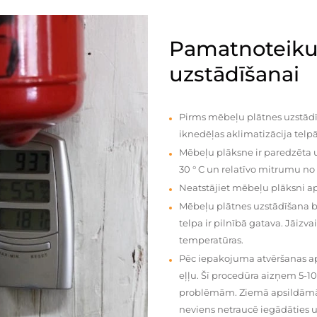
Pamatnoteiku
uzstādīšanai
Pirms mēbeļu plātnes uzstādī
iknedēļas aklimatizācija telpā
Mēbeļu plāksne ir paredzēta u
30 ° C un relatīvo mitrumu no
Neatstājiet mēbeļu plāksni a
Mēbeļu plātnes uzstādīšana 
telpa ir pilnībā gatava. Jāiz
temperatūras.
Pēc iepakojuma atvēršanas aps
eļļu. Šī procedūra aizņem 5-1
problēmām. Ziemā apsildāmās 
neviens netraucē iegādāties u