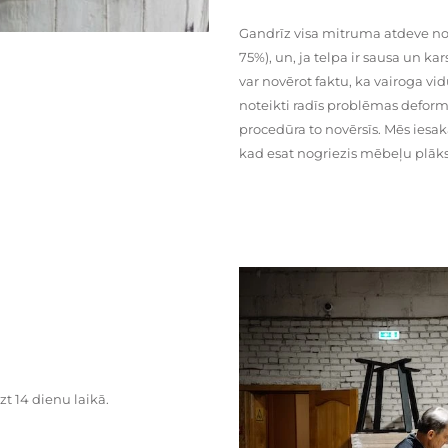
Gandrīz visa mitruma atdeve no
75%), un, ja telpa ir sausa un ka
var novērot faktu, ka vairoga vid
noteikti radīs problēmas deformā
procedūra to novērsīs. Mēs iesa
kad esat nogriezis mēbeļu plāks
zt 14 dienu laikā.