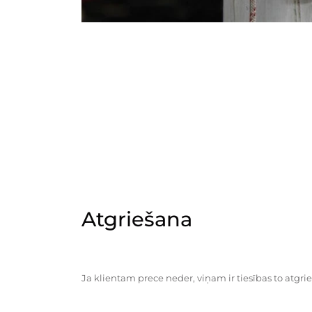
Atgriešana
Ja klientam prece neder, viņam ir tiesības to atgrie