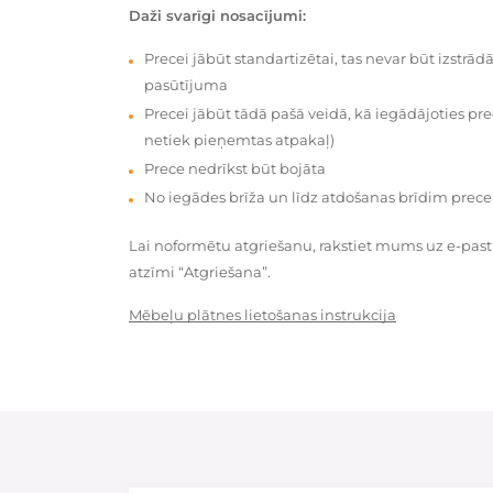
Daži svarīgi nosacījumi:
Precei jābūt standartizētai, tas nevar būt izstrā
pasūtījuma
Precei jābūt tādā pašā veidā, kā iegādājoties prec
netiek pieņemtas atpakaļ)
Prece nedrīkst būt bojāta
No iegādes brīža un līdz atdošanas brīdim prece
Lai noformētu atgriešanu, rakstiet mums uz e-pas
atzīmi “Atgriešana”.
Mēbeļu plātnes lietošanas instrukcija