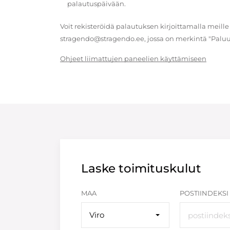
palautuspäivään.
Voit rekisteröidä palautuksen kirjoittamalla meille
stragendo@stragendo.ee, jossa on merkintä "Paluu
Ohjeet liimattujen paneelien käyttämiseen
Laske toimituskulut
MAA
POSTIINDEKSI
Viro