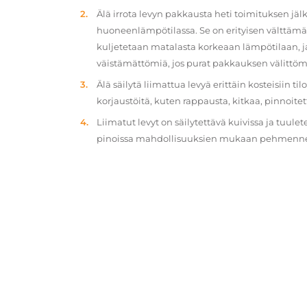
Älä irrota levyn pakkausta heti toimituksen jä
huoneenlämpötilassa. Se on erityisen välttämät
kuljetetaan matalasta korkeaan lämpötilaan, 
väistämättömiä, jos purat pakkauksen välittöm
Älä säilytä liimattua levyä erittäin kosteisiin ti
korjaustöitä, kuten rappausta, kitkaa, pinnoitet
Liimatut levyt on säilytettävä kuivissa ja tuulet
pinoissa mahdollisuuksien mukaan pehmennety