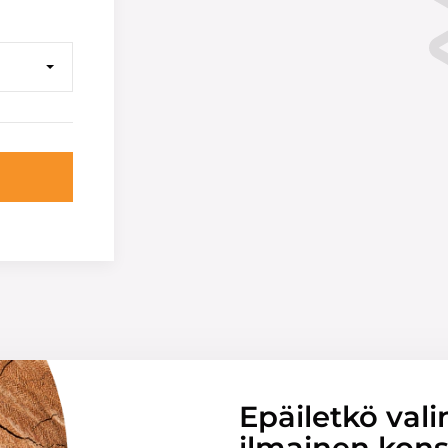
Epäiletkö vali
ilmainen konsu