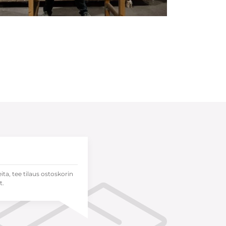
eita, tee tilaus ostoskorin
t.