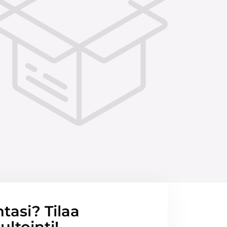
ntasi? Tilaa
ltointi!