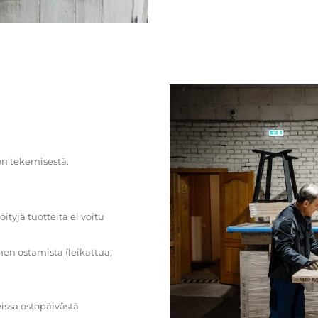
on tekemisestä.
öityjä tuotteita ei voitu
en ostamista (leikattua,
issa ostopäivästä