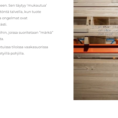
lkeen. Sen täytyy ‘mukautua’
öntä talvella, kun tuote
ja ongelmat ovat
ästi.
loihin, joissa suoritetaan ”märkä”
ta.
etuissa tiloissa vaakasuorissa
illä pohjilla.