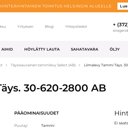
 KIINTEÄHINTAINEN TOIMITUS HELSINGIN ALUEELLE
Lue
+ (372
ksu
Yrityksen
Blogi
Yhteystiedot
stragen
AIHIO
HÖYLÄTTY LAUTA
SAHATAVARA
ÖLJY
yt
Täysisauvainen tammilevy Select (AB)
Liimalevy Tammi Täys. 
äys. 30-620-2800 AB
Hint
PÄÄOMINAISUUDET
Ei saata
Puulaji
Tammi