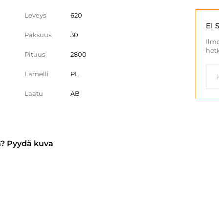
Leveys
620
EI 
Paksuus
30
Ilmo
hetk
Pituus
2800
Lamelli
PL
Laatu
AB
n? Pyydä kuva