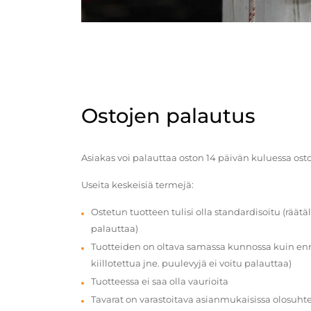
Ostojen palautus
Asiakas voi palauttaa oston 14 päivän kuluessa ost
Useita keskeisiä termejä:
Ostetun tuotteen tulisi olla standardisoitu (räätäl
palauttaa)
Tuotteiden on oltava samassa kunnossa kuin enn
kiillotettua jne. puulevyjä ei voitu palauttaa)
Tuotteessa ei saa olla vaurioita
Tavarat on varastoitava asianmukaisissa olosuhte