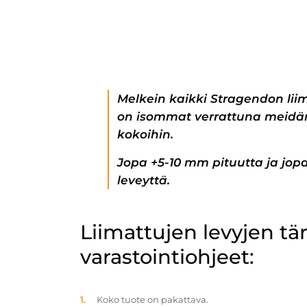
Melkein kaikki Stragendon lii
on isommat verrattuna meidän
kokoihin.
Jopa +5-10 mm pituutta ja jo
leveyttä.
Liimattujen levyjen t
varastointiohjeet:
Koko tuote on pakattava.