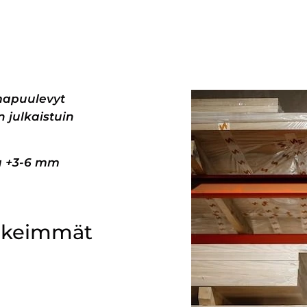
mapuulevyt
 julkaistuin
pa +3-6 mm
ärkeimmät