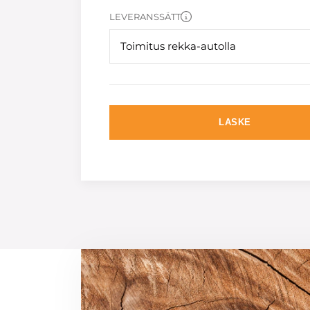
LEVERANSSÄTT
Toimitus rekka-autolla
LASKE