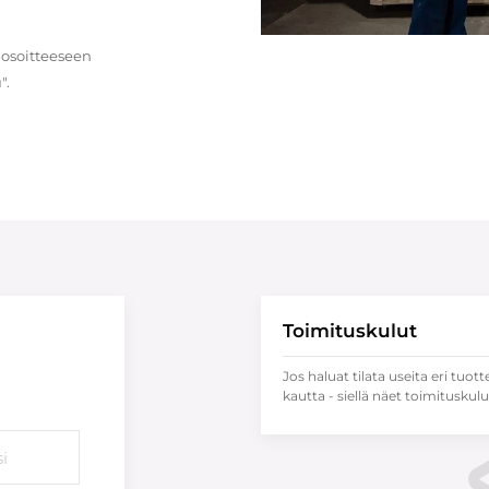
 osoitteeseen
".
Toimituskulut
Jos haluat tilata useita eri tuott
kautta - siellä näet toimituskulu