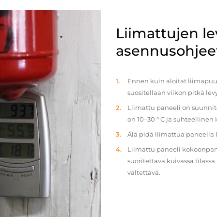
Liimattujen l
asennusohjee
Ennen kuin aloitat liimapuul
suositellaan viikon pitkä le
Liimattu paneeli on suunnit
on 10–30 ° C ja suhteellinen
Älä pidä liimattua paneelia
Liimattu paneeli kokoonpan
suoritettava kuivassa tilass
vältettävä.