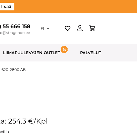
 lisää
) 55 666 158
FI
do@stragendo.ee
LIIMAPUULEVYJEN OUTLET
PALVELUT
30-620-2800 AB
a: 254.3 €/Kpl
villa