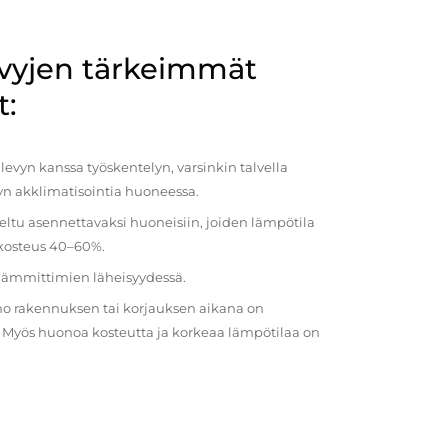
evyjen tärkeimmät
t:
evyn kanssa työskentelyn, varsinkin talvella
vyn akklimatisointia huoneessa.
eltu asennettavaksi huoneisiin, joiden lämpötila
 kosteus 40–60%.
 lämmittimien läheisyydessä.
o rakennuksen tai korjauksen aikana on
a. Myös huonoa kosteutta ja korkeaa lämpötilaa on