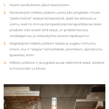
Visiem produktiem jābūt iesaiņotiem.
Neizpakojiet mēbeļu plāksni uzreiz pēc piegādes. Viņam
"jāaklimatizē" istabas temperatūrā. Īpaši tas attiecas uz
ziemu, kad no mīnuss temperatūras transportēšanas laikā
produkti tiek ievesti siltā telpā, un problēmas būs
neizbēgamas, ja nekavējoties atverat iepakojumu.
Neglabājiet mēbeļu plāksni telpās ar augstu mitruma
līmeni, kur ir "slapjie" remontdarbi, piemēram, apmetums,
špakteles, kloni.
Mēbeļu plāksne ir jāuzglabā sausā vēdināmā telpā, saliekot
to horizontāli uz blīves.