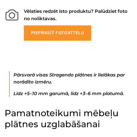
Vēlaties redzēt īsto produktu? Palūdziet foto
no noliktavas.
PIEPRASĪT FOTOATTĒLU
Pārsvarā visas Stragendo plātnes ir lielākas par
norādīto izmēru.
Līdz +5–10 mm garumā, līdz +3–6 mm platumā.
Pamatnoteikumi mēbeļu
plātnes uzglabāšanai