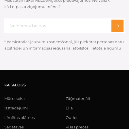
Mēs sūtam tikai visizdevīgākos piedāvājumus. Ne vairāk
kā 1 e-pasta ziņojumu mēnesī
* parakstoties jaunumu saņemšanai, jūs piekrītat personas datu
apstrādei un informācijas iegūšanai atbilstoši
lietotāja līgumu
KATALOGS
Mūsu koka
Zāģmateriāli
izstrādājumi
Eļļa
Līmētas plātnes
Outlet
Sagataves
Visas preces