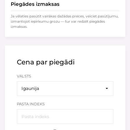
Piegādes izmaksas
Ja vēlaties pasūtīt vairākas dažādas preces, veiciet pasūtījumu,
izmantojot iepirkumu grozu — tur var redzēt piegādes
izmaksas.
Cena par piegādi
VALSTS
Igaunija
PASTA INDEKS