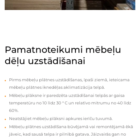
Pamatnoteikumi mēbeļu
dēļu uzstādīšanai
Pirms mēbeļu plātnes uzstādīšanas, īpaši ziemā, ieteicama
mēbeļu plātnes iknedēļas aklimatizācija telpā.
Mēbeļu plāksne ir paredzēta uzstādīšanai telpās ar gaisa
temperatūru no 10 līdz 30 ° C un relatīvo mitrumu no 40 līdz
60%.
Neatstājiet mēbeļu plāksni apkures ierīču tuvumā.
Mēbeļu plātnes uzstādīšana būvējamā vai remontējamā ēkā
jāveic, kad sausā telpa ir pilnībā gatava. Jāizvairās gan no