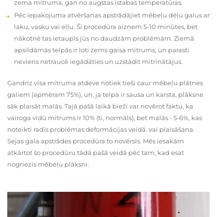
zema mitruma, gan no augstas istabas temperatūras.
Pēc iepakojuma atvēršanas apstrādājiet mēbeļu dēļu galus ar
laku, vasku vai eļļu. Šī procedūra aizņem 5-10 minūtes, bet
nākotnē tas ietaupīs jūs no daudzām problēmām. Ziemā
apsildāmās telpās ir ļoti zems gaisa mitrums, un parasti
neviens netraucē iegādāties un uzstādīt mitrinātājus.
Gandrīz visa mitruma atdeve notiek tieši caur mēbeļu plātnes
galiem (apmēram 75%), un, ja telpa ir sausa un karsta, plāksne
sāk plaisāt malās. Tajā pašā laikā bieži var novērot faktu, ka
vairoga vidū mitrums ir 10% (ti, normāls), bet malās - 5-6%, kas
noteikti radīs problēmas deformācijas veidā. vai plaisāšana.
Sejas gala apstrādes procedūra to novērsīs. Mēs iesakām
atkārtot šo procedūru tādā pašā veidā pēc tam, kad esat
nogriezis mēbeļu plāksni.