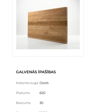
GALVENĀS ĪPAŠĪBAS
Koksnes suga
Ozols
Platums
620
Biezums
30