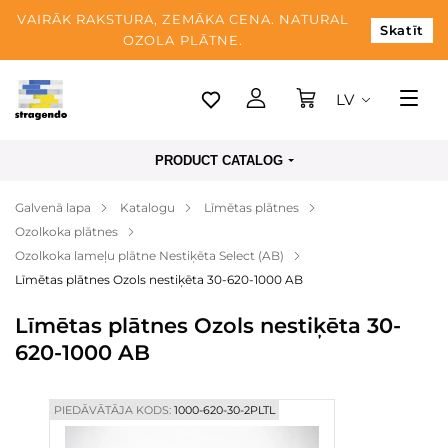
VAIRĀK RAKSTURA, ZEMĀKA CENA. NATURAL
Skatīt
OZOLA PLĀTNE.
LV
Tallina
PRODUCT CATALOG
Piegāde
Galvenā lapa
Katalogu
Līmētas plātnes
Apmaksa
Ozolkoka plātnes
Par mums
Ozolkoka lameļu plātne Nestiķēta Select (AB)
Līmētas plātnes Ozols nestiķēta 30-620-1000 AB
Blogs
Līmētas plātnes Ozols nestiķēta 30-
Kontaktinformācija
620-1000 AB
PIEDĀVĀTĀJA KODS:
1000-620-30-2PLTL