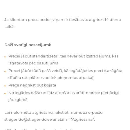
Ja klientam prece neder, viņam ir tiesības to atgriezt 14 dienu
laikā.
Daži svarīgi nosacījumi:
Precei jābūt standartizētai, tas nevar būt izstrādājums, kas
izgatavots pēc pasūtījuma
Precei jābūt tādā pašā veidā, kā iegādājoties preci (sazāģēta,
slīpēta utt. plātnes netiek pieņemtas atpakaļ)
Prece nedrīkst būt bojāta
No iegādes brīža un līdz atdošanas brīdim prece pienācīgi
jāuzglabā
Lai noformētu atgriešanu, rakstiet mums uz e-pastu
stragendo@stragendo.ee ar atzīmi “Atgriešana”.