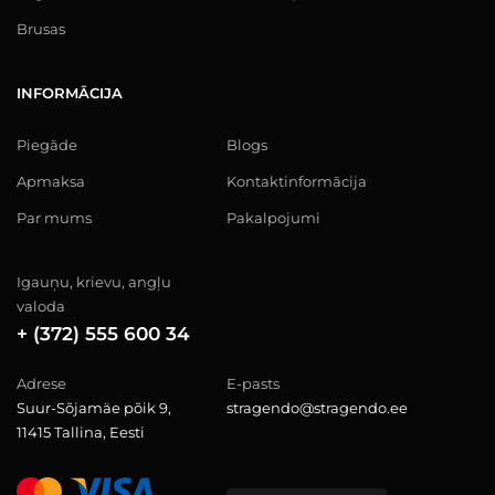
Brusas
INFORMĀCIJA
Piegāde
Blogs
Apmaksa
Kontaktinformācija
Par mums
Pakalpojumi
Igauņu, krievu, angļu
valoda
+ (372) 555 600 34
Adrese
E-pasts
Suur-Sõjamäe põik 9,
stragendo@stragendo.ee
11415 Tallina, Eesti