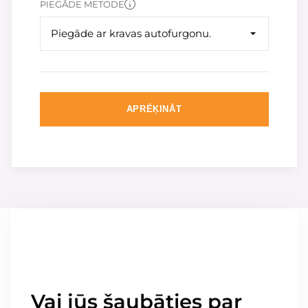
PIEGĀDE METODE
Piegāde ar kravas autofurgonu.
APRĒĶINĀT
Vai jūs šaubāties par