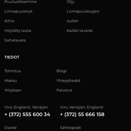
Puutuotteemme
Öljy
Liimapuulevyt
Liimapuulevyjen
Aihio
outlet
Höylätty lauta
Kaikki tavarat
Sahatavara
TIEDOT
Toimitus
Blogi
Maksu
Yhteystiedot
Yrityksen
Palvelut
Viro, Englanti, Venäjän
Viro, Venäjän, Englanti
+ (372) 555 600 34
+ (372) 55 666 158
Osoite
Sähköposti