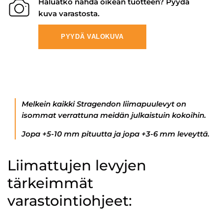
Haluatko nähdä oikean tuotteen? Pyydä
kuva varastosta.
PYYDÄ VALOKUVA
Melkein kaikki Stragendon liimapuulevyt on
isommat verrattuna meidän julkaistuin kokoihin.
Jopa +5-10 mm pituutta ja jopa +3-6 mm leveyttä.
Liimattujen levyjen
tärkeimmät
varastointiohjeet: