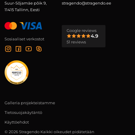
Suur-Sõjamäe põik 9,
stragendo@stragendo.ee
11415 Tallinn, Eesti
Google reviews
4.9
Sosiaaliset verkostot
51 reviews
Galleria projekteistamme
Tietosuojakäytäntö
Käyttöehdot
© 2026 Stragendo Kaikki oikeudet pidätetään