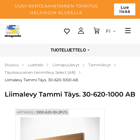
UUSI! KIINTEÄHINTAINEN TOIMITUS
Lue
lisää
HELSINGIN ALUEELLE
FI
Tallinn
TUOTELUETTELO
Toimitus
Etusivu
Luettelo
Liimapuulevyt
Tammilevyt
Maksu
Täysisauvainen tammilevy Select (AB)
Yrityksen
Liimalevy Tammi Täys. 30-620-1000 AB
Blogi
Liimalevy Tammi Täys. 30-620-1000 AB
Yhteystiedot
ARTIKKELI:
1000-620-30-2PLTL