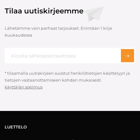
Tilaa uutiskirjeemme
Lähetämme vain parhaat tarjoukset. Enintään 1 kirje
kuukaudessa
* tilaamalla uutiskirjeen suostut henkilötietojen käsittelyyn ja
tietojen vastaanottamiseen kohdan mukaisesti
käyttäjän sopimus
LUETTELO