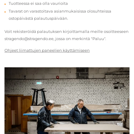
Tuotteessa ei saa olla vaurioita
Tavarat on varastoitava asianmukaisissa olosuhteissa
ostopäivästä palautuspäivään.
Voit rekisteröidä palautuksen kirjoittamalla meille osoitteeseen
stragendo@stragendo.ee, jossa on merkintä "Paluu".
Ohjeet liimattujen paneelien käyttämiseen