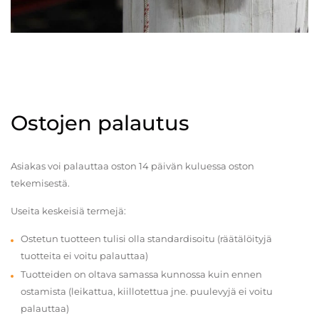
Ostojen palautus
Asiakas voi palauttaa oston 14 päivän kuluessa oston
tekemisestä.
Useita keskeisiä termejä:
Ostetun tuotteen tulisi olla standardisoitu (räätälöityjä
tuotteita ei voitu palauttaa)
Tuotteiden on oltava samassa kunnossa kuin ennen
ostamista (leikattua, kiillotettua jne. puulevyjä ei voitu
palauttaa)