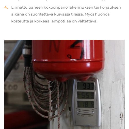
Liimattu paneeli kokoonpano rakennuksen tai korjauksen
aikana on suoritettava kuivassa tilassa. Myös huonoa
kosteutta ja korkeaa lämpötilaa on vältettävä.