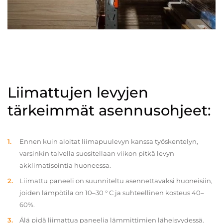
Liimattujen levyjen
tärkeimmät asennusohjeet:
Ennen kuin aloitat liimapuulevyn kanssa työskentelyn,
varsinkin talvella suositellaan viikon pitkä levyn
akklimatisointia huoneessa.
Liimattu paneeli on suunniteltu asennettavaksi huoneisiin,
joiden lämpötila on 10–30 ° C ja suhteellinen kosteus 40–
60%.
Älä pidä liimattua paneelia lämmittimien läheisyydessä.