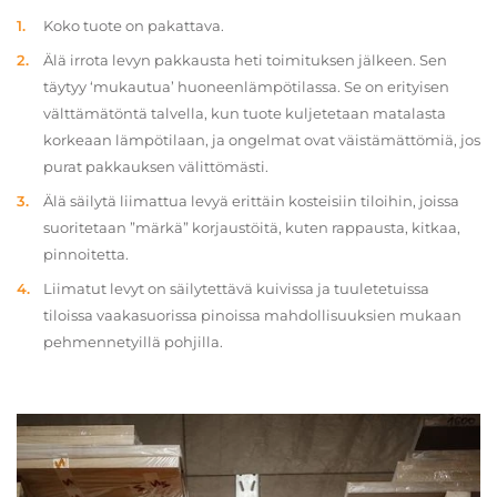
Koko tuote on pakattava.
Älä irrota levyn pakkausta heti toimituksen jälkeen. Sen
täytyy ‘mukautua’ huoneenlämpötilassa. Se on erityisen
välttämätöntä talvella, kun tuote kuljetetaan matalasta
korkeaan lämpötilaan, ja ongelmat ovat väistämättömiä, jos
purat pakkauksen välittömästi.
Älä säilytä liimattua levyä erittäin kosteisiin tiloihin, joissa
suoritetaan ”märkä” korjaustöitä, kuten rappausta, kitkaa,
pinnoitetta.
Liimatut levyt on säilytettävä kuivissa ja tuuletetuissa
tiloissa vaakasuorissa pinoissa mahdollisuuksien mukaan
pehmennetyillä pohjilla.