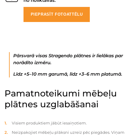
no noliktavas.
PIEPRASĪT FOTOATTĒLU
Pārsvarā visas Stragendo plātnes ir lielākas par
norādīto izmēru.
Līdz +5–10 mm garumā, līdz +3–6 mm platumā.
Pamatnoteikumi mēbeļu
plātnes uzglabāšanai
Visiem produktiem jābūt iesaiņotiem.
Neizpakojiet mēbeļu plāksni uzreiz pēc piegādes. Viņam