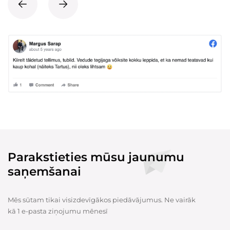
Parakstieties mūsu jaunumu
saņemšanai
Mēs sūtam tikai visizdevīgākos piedāvājumus. Ne vairāk
kā 1 e-pasta ziņojumu mēnesī