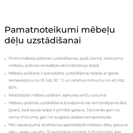
Pamatnoteikumi mēbeļu
dēļu uzstādīšanai
Pirms mēbeļu plātnes uzstādīšanas, īpaši ziemā, ieteicama
mēbeļu plātnes iknedēļas aklimatizācija telpā.
Mēbeļu plāksne ir paredzēta uzstādīšanai telpās ar gaisa
temperatūru no 10 līdz 30 ° C un relatīvo mitrumu no 40 līdz
60%.
Neatstājiet mēbeļu plāksni apkures ierīču tuvumā.
Mēbeļu plātnes uzstādīšana būvējamā vai remontējamā ēkā
jāveic, kad sausā telpa ir pilnībā gatava. Jāizvairās gan no
zema mitruma, gan no augstas istabas temperatūras.
Pēc iepakojuma atvēršanas apstrādājiet mēbeļu dēļu galus ar
laku, vasku vai eļļu. Šī procedūra aizņem 5-10 minūtes, bet