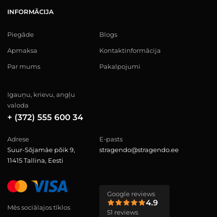
INFORMĀCIJA
Piegāde
Blogs
Apmaksa
Kontaktinformācija
Par mums
Pakalpojumi
Igauņu, krievu, angļu
valoda
+ (372) 555 600 34
Adrese
E-pasts
Suur-Sõjamäe põik 9,
stragendo@stragendo.ee
11415 Tallina, Eesti
Google reviews
4.9
Mēs sociālajos tīklos
51 reviews