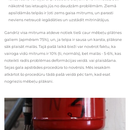
nākotnē tas ietaupīs jūs no daudzām problēmām. Ziemā
apsildāmās telpās ir ļoti zems gaisa mitrums, un parasti
neviens netraucē iegādāties un uzstādīt mitrinātājus.
Gandrīz visa mitruma atdeve notiek tieši caur mēbeļu plātnes
galiem (apmēram 75%), un, ja telpa ir sausa un karsta, plāksne
sāk plaisāt malās. Tajā pašā laikā bieži var novērot faktu, ka
vairoga vidū mitrums ir 10% (ti, normāls), bet malās - 5-6%, kas
noteikti radīs problēmas deformācijas veidā. vai plaisāšana.
Sejas gala apstrādes procedūra to novērsīs. Mēs iesakām
atkārtot šo procedūru tādā pašā veidā pēc tam, kad esat
nogriezis mēbeļu plāksni.