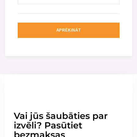
APRĒĶINĀT
Vai jūs šaubāties par
izvēli? Pasūtiet
bezmaksas