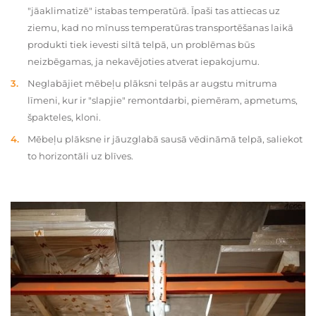
"jāaklimatizē" istabas temperatūrā. Īpaši tas attiecas uz
ziemu, kad no mīnuss temperatūras transportēšanas laikā
produkti tiek ievesti siltā telpā, un problēmas būs
neizbēgamas, ja nekavējoties atverat iepakojumu.
Neglabājiet mēbeļu plāksni telpās ar augstu mitruma
līmeni, kur ir "slapjie" remontdarbi, piemēram, apmetums,
špakteles, kloni.
Mēbeļu plāksne ir jāuzglabā sausā vēdināmā telpā, saliekot
to horizontāli uz blīves.