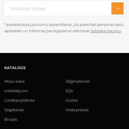
* parakstoties jaunumu saņemšanai, jūs piekrītat personas datu
apstrādei un informācijas iegūšanai atbilstoši
lietotāja līgumu
KATALOGS
Mūsu koka
Zāģmateriāli
izstrādājumi
Eļļa
Līmētas plātnes
Outlet
Sagataves
Visas preces
Brusas