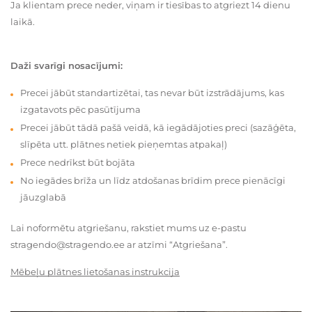
Ja klientam prece neder, viņam ir tiesības to atgriezt 14 dienu
laikā.
Daži svarīgi nosacījumi:
Precei jābūt standartizētai, tas nevar būt izstrādājums, kas
izgatavots pēc pasūtījuma
Precei jābūt tādā pašā veidā, kā iegādājoties preci (sazāģēta,
slīpēta utt. plātnes netiek pieņemtas atpakaļ)
Prece nedrīkst būt bojāta
No iegādes brīža un līdz atdošanas brīdim prece pienācīgi
jāuzglabā
Lai noformētu atgriešanu, rakstiet mums uz e-pastu
stragendo@stragendo.ee ar atzīmi “Atgriešana”.
Mēbeļu plātnes lietošanas instrukcija