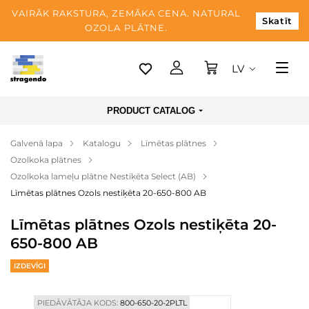
VAIRĀK RAKSTURA, ZEMĀKA CENA. NATURAL
Skatīt
OZOLA PLĀTNE.
LV
Tallina
PRODUCT CATALOG
Piegāde
Galvenā lapa
Katalogu
Līmētas plātnes
Apmaksa
Ozolkoka plātnes
Par mums
Ozolkoka lameļu plātne Nestiķēta Select (AB)
Līmētas plātnes Ozols nestiķēta 20-650-800 AB
Blogs
Līmētas plātnes Ozols nestiķēta 20-
Kontaktinformācija
650-800 AB
IZDEVĪGI
PIEDĀVĀTĀJA KODS:
800-650-20-2PLTL