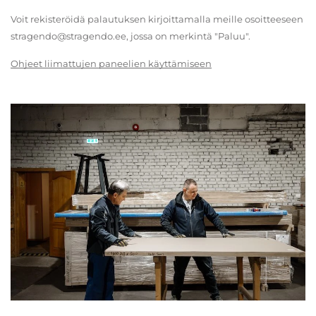
Voit rekisteröidä palautuksen kirjoittamalla meille osoitteeseen
stragendo@stragendo.ee, jossa on merkintä "Paluu".
Ohjeet liimattujen paneelien käyttämiseen