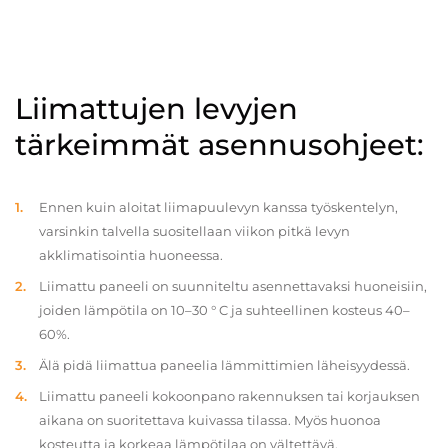
Liimattujen levyjen
tärkeimmät asennusohjeet:
Ennen kuin aloitat liimapuulevyn kanssa työskentelyn,
varsinkin talvella suositellaan viikon pitkä levyn
akklimatisointia huoneessa.
Liimattu paneeli on suunniteltu asennettavaksi huoneisiin,
joiden lämpötila on 10–30 ° C ja suhteellinen kosteus 40–
60%.
Älä pidä liimattua paneelia lämmittimien läheisyydessä.
Liimattu paneeli kokoonpano rakennuksen tai korjauksen
aikana on suoritettava kuivassa tilassa. Myös huonoa
kosteutta ja korkeaa lämpötilaa on vältettävä.