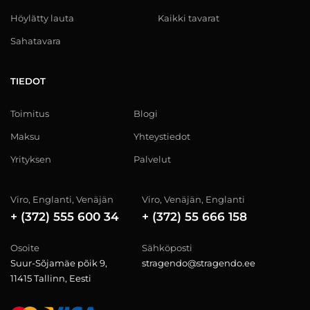
Höylätty lauta
Kaikki tavarat
Sahatavara
TIEDOT
Toimitus
Blogi
Maksu
Yhteystiedot
Yrityksen
Palvelut
Viro, Englanti, Venäjän
Viro, Venäjän, Englanti
+ (372) 555 600 34
+ (372) 55 666 158
Osoite
Sähköposti
Suur-Sõjamäe põik 9,
stragendo@stragendo.ee
11415 Tallinn, Eesti