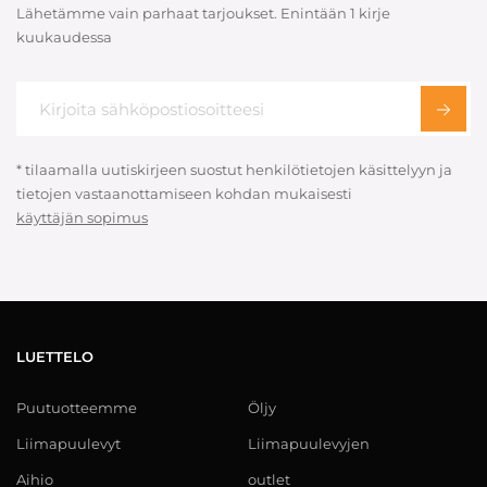
Lähetämme vain parhaat tarjoukset. Enintään 1 kirje
kuukaudessa
* tilaamalla uutiskirjeen suostut henkilötietojen käsittelyyn ja
tietojen vastaanottamiseen kohdan mukaisesti
käyttäjän sopimus
LUETTELO
Puutuotteemme
Öljy
Liimapuulevyt
Liimapuulevyjen
Aihio
outlet