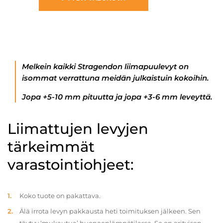
Melkein kaikki Stragendon liimapuulevyt on
isommat verrattuna meidän julkaistuin kokoihin.
Jopa +5-10 mm pituutta ja jopa +3-6 mm leveyttä.
Liimattujen levyjen
tärkeimmät
varastointiohjeet:
Koko tuote on pakattava.
Älä irrota levyn pakkausta heti toimituksen jälkeen. Sen