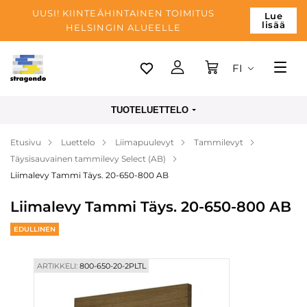
UUSI! KIINTEÄHINTAINEN TOIMITUS
Lue
lisää
HELSINGIN ALUEELLE
FI
Tallinn
TUOTELUETTELO
Toimitus
Etusivu
Luettelo
Liimapuulevyt
Tammilevyt
Maksu
Täysisauvainen tammilevy Select (AB)
Yrityksen
Liimalevy Tammi Täys. 20-650-800 AB
Blogi
Liimalevy Tammi Täys. 20-650-800 AB
Yhteystiedot
EDULLINEN
ARTIKKELI:
800-650-20-2PLTL