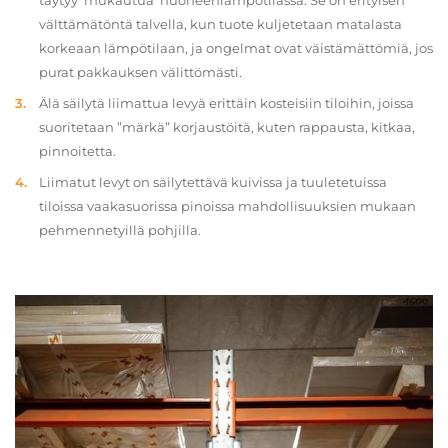
täytyy ‘mukautua’ huoneenlämpötilassa. Se on erityisen
välttämätöntä talvella, kun tuote kuljetetaan matalasta
korkeaan lämpötilaan, ja ongelmat ovat väistämättömiä, jos
purat pakkauksen välittömästi.
Älä säilytä liimattua levyä erittäin kosteisiin tiloihin, joissa
suoritetaan ”märkä” korjaustöitä, kuten rappausta, kitkaa,
pinnoitetta.
Liimatut levyt on säilytettävä kuivissa ja tuuletetuissa
tiloissa vaakasuorissa pinoissa mahdollisuuksien mukaan
pehmennetyillä pohjilla.