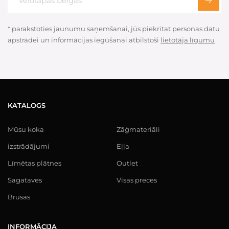
* parakstoties jaunumu saņemšanai, jūs piekrītat personas datu
apstrādei un informācijas iegūšanai atbilstoši
lietotāja līgumu
KATALOGS
Mūsu koka
Zāģmateriāli
izstrādājumi
Eļļa
Līmētas plātnes
Outlet
Sagataves
Visas preces
Brusas
INFORMĀCIJA