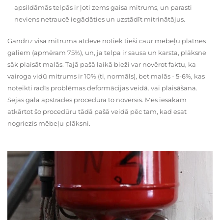
apsildāmās telpās ir ļoti zems gaisa mitrums, un parasti
neviens netraucē iegādāties un uzstādīt mitrinātājus.
Gandrīz visa mitruma atdeve notiek tieši caur mēbeļu plātnes
galiem (apmēram 75%), un, ja telpa ir sausa un karsta, plāksne
sāk plaisāt malās. Tajā pašā laikā bieži var novērot faktu, ka
vairoga vidū mitrums ir 10% (ti, normāls), bet malās - 5-6%, kas
noteikti radīs problēmas deformācijas veidā. vai plaisāšana.
Sejas gala apstrādes procedūra to novērsīs. Mēs iesakām
atkārtot šo procedūru tādā pašā veidā pēc tam, kad esat
nogriezis mēbeļu plāksni.