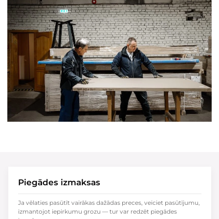
Piegādes izmaksas
Ja vēlaties pasūtīt vairākas dažādas preces, veiciet pasūtījumu,
izmantojot iepirkumu grozu — tur var redzēt piegādes