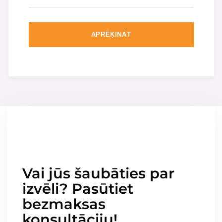
APRĒĶINĀT
Vai jūs šaubāties par
izvēli? Pasūtiet
bezmaksas
konsultāciju!