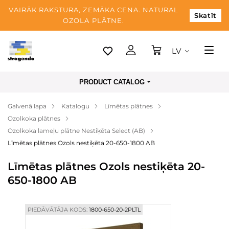
VAIRĀK RAKSTURA, ZEMĀKA CENA. NATURAL
Skatīt
OZOLA PLĀTNE.
LV
Tallina
PRODUCT CATALOG
Piegāde
Galvenā lapa
Katalogu
Līmētas plātnes
Apmaksa
Ozolkoka plātnes
Par mums
Ozolkoka lameļu plātne Nestiķēta Select (AB)
Līmētas plātnes Ozols nestiķēta 20-650-1800 AB
Blogs
Līmētas plātnes Ozols nestiķēta 20-
Kontaktinformācija
650-1800 AB
PIEDĀVĀTĀJA KODS:
1800-650-20-2PLTL