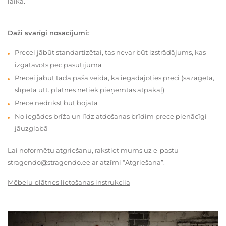
laikā.
Daži svarīgi nosacījumi:
Precei jābūt standartizētai, tas nevar būt izstrādājums, kas
izgatavots pēc pasūtījuma
Precei jābūt tādā pašā veidā, kā iegādājoties preci (sazāģēta,
slīpēta utt. plātnes netiek pieņemtas atpakaļ)
Prece nedrīkst būt bojāta
No iegādes brīža un līdz atdošanas brīdim prece pienācīgi
jāuzglabā
Lai noformētu atgriešanu, rakstiet mums uz e-pastu
stragendo@stragendo.ee ar atzīmi “Atgriešana”.
Mēbeļu plātnes lietošanas instrukcija