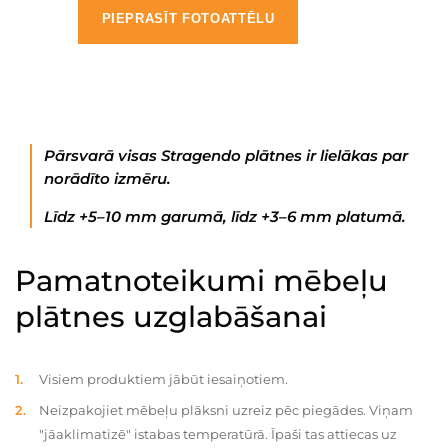
PIEPRASĪT FOTOATTĒLU
Pārsvarā visas Stragendo plātnes ir lielākas par
norādīto izmēru.
Līdz +5–10 mm garumā, līdz +3–6 mm platumā.
Pamatnoteikumi mēbeļu
plātnes uzglabāšanai
Visiem produktiem jābūt iesaiņotiem.
Neizpakojiet mēbeļu plāksni uzreiz pēc piegādes. Viņam
"jāaklimatizē" istabas temperatūrā. Īpaši tas attiecas uz