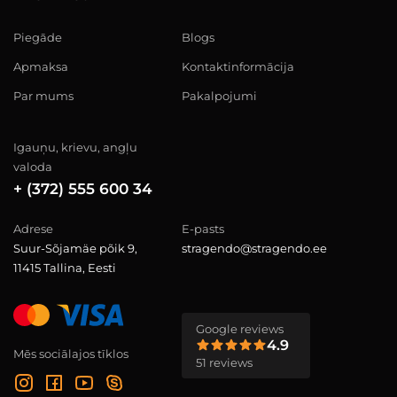
Piegāde
Blogs
Apmaksa
Kontaktinformācija
Par mums
Pakalpojumi
Igauņu, krievu, angļu
valoda
+ (372) 555 600 34
Adrese
E-pasts
Suur-Sõjamäe põik 9,
stragendo@stragendo.ee
11415 Tallina, Eesti
Google reviews
4.9
Mēs sociālajos tīklos
51 reviews