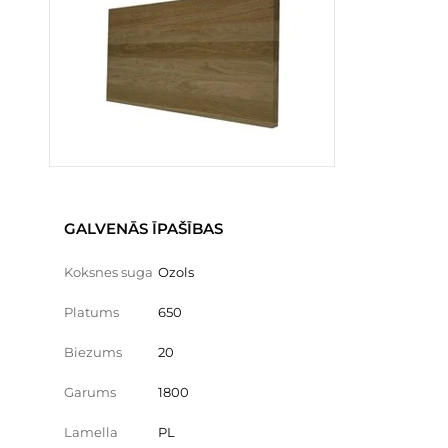
GALVENĀS ĪPAŠĪBAS
Koksnes suga
Ozols
Platums
650
Biezums
20
Garums
1800
Lamella
PL