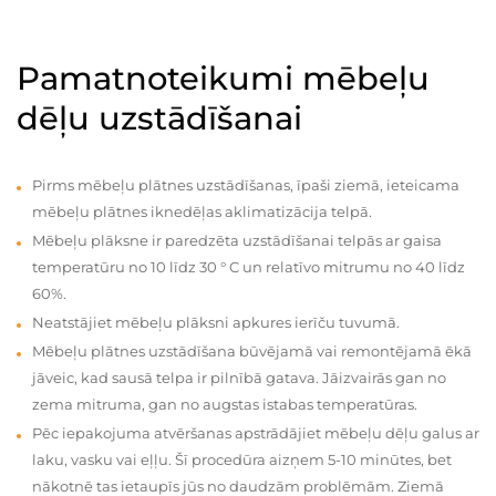
Pamatnoteikumi mēbeļu
dēļu uzstādīšanai
Pirms mēbeļu plātnes uzstādīšanas, īpaši ziemā, ieteicama
mēbeļu plātnes iknedēļas aklimatizācija telpā.
Mēbeļu plāksne ir paredzēta uzstādīšanai telpās ar gaisa
temperatūru no 10 līdz 30 ° C un relatīvo mitrumu no 40 līdz
60%.
Neatstājiet mēbeļu plāksni apkures ierīču tuvumā.
Mēbeļu plātnes uzstādīšana būvējamā vai remontējamā ēkā
jāveic, kad sausā telpa ir pilnībā gatava. Jāizvairās gan no
zema mitruma, gan no augstas istabas temperatūras.
Pēc iepakojuma atvēršanas apstrādājiet mēbeļu dēļu galus ar
laku, vasku vai eļļu. Šī procedūra aizņem 5-10 minūtes, bet
nākotnē tas ietaupīs jūs no daudzām problēmām. Ziemā