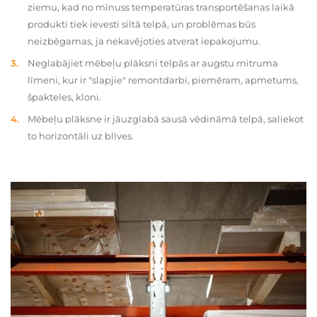
ziemu, kad no mīnuss temperatūras transportēšanas laikā
produkti tiek ievesti siltā telpā, un problēmas būs
neizbēgamas, ja nekavējoties atverat iepakojumu.
Neglabājiet mēbeļu plāksni telpās ar augstu mitruma
līmeni, kur ir "slapjie" remontdarbi, piemēram, apmetums,
špakteles, kloni.
Mēbeļu plāksne ir jāuzglabā sausā vēdināmā telpā, saliekot
to horizontāli uz blīves.