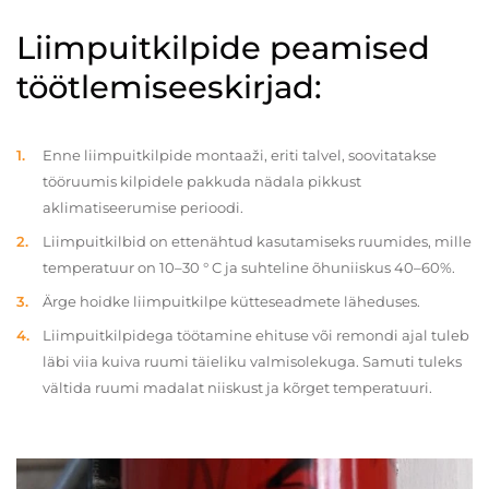
Liimpuitkilpide peamised
töötlemiseeskirjad:
Enne liimpuitkilpide montaaži, eriti talvel, soovitatakse
tööruumis kilpidele pakkuda nädala pikkust
aklimatiseerumise perioodi.
Liimpuitkilbid on ettenähtud kasutamiseks ruumides, mille
temperatuur on 10–30 ° C ja suhteline õhuniiskus 40–60%.
Ärge hoidke liimpuitkilpe kütteseadmete läheduses.
Liimpuitkilpidega töötamine ehituse või remondi ajal tuleb
läbi viia kuiva ruumi täieliku valmisolekuga. Samuti tuleks
vältida ruumi madalat niiskust ja kõrget temperatuuri.