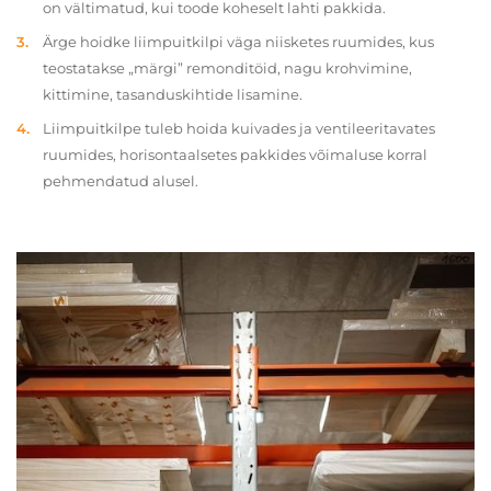
on vältimatud, kui toode koheselt lahti pakkida.
Ärge hoidke liimpuitkilpi väga niisketes ruumides, kus
teostatakse „märgi” remonditöid, nagu krohvimine,
kittimine, tasanduskihtide lisamine.
Liimpuitkilpe tuleb hoida kuivades ja ventileeritavates
ruumides, horisontaalsetes pakkides võimaluse korral
pehmendatud alusel.