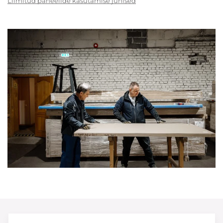
Liimitud paneelide kasutamise juhised