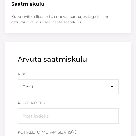
Saatmiskulu
Kui soovite tellida mitu erinevat kaupa, esitage tellimus
ostukorvi kaudu - seal näete saatekulu.
Arvuta saatmiskulu
RIIK
Eesti
POSTIINDEKS
KOHALETOIMETAMISE VIIS