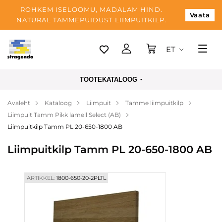
ROHKEM ISELOOMU, MADALAM HIND.
Vaata
NATURAL TAMMEPUIDUST LIIMPUITKILP.
ET
Tallinn
TOOTEKATALOOG
Tarnimine
Avaleht
Kataloog
Liimpuit
Tamme liimpuitkilp
Makse
Liimpuit Tamm Pikk lamell Select (AB)
Meist
Liimpuitkilp Tamm PL 20-650-1800 AB
Blogi
Liimpuitkilp Tamm PL 20-650-1800 AB
Kontaktid
ARTIKKEL:
1800-650-20-2PLTL