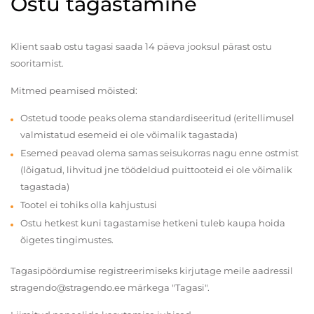
Ostu tagastamine
Klient saab ostu tagasi saada 14 päeva jooksul pärast ostu
sooritamist.
Mitmed peamised mõisted:
Ostetud toode peaks olema standardiseeritud (eritellimusel
valmistatud esemeid ei ole võimalik tagastada)
Esemed peavad olema samas seisukorras nagu enne ostmist
(lõigatud, lihvitud jne töödeldud puittooteid ei ole võimalik
tagastada)
Tootel ei tohiks olla kahjustusi
Ostu hetkest kuni tagastamise hetkeni tuleb kaupa hoida
õigetes tingimustes.
Tagasipöördumise registreerimiseks kirjutage meile aadressil
stragendo@stragendo.ee märkega "Tagasi".