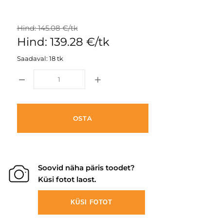
Hind: 145.08 €/tk
Hind: 139.28 €/tk
Saadaval: 18 tk
OSTA
Soovid näha päris toodet?
Küsi fotot laost.
KÜSI FOTOT