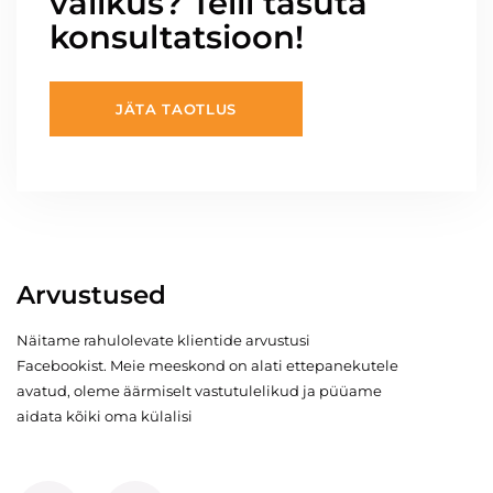
valikus? Telli tasuta
konsultatsioon!
JÄTA TAOTLUS
Arvustused
Näitame rahulolevate klientide arvustusi
Facebookist. Meie meeskond on alati ettepanekutele
avatud, oleme äärmiselt vastutulelikud ja püüame
aidata kõiki oma külalisi