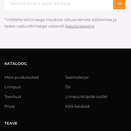
* infolehe tellimisega nõustute isikuandmete töötlemise ja
teabe vastuvõtmisega vastavalt
kasutajaleping
KATALOOG
Meie puidutooted
Saematerjal
Liimpuit
Õli
Toorikud
Liimpuitkilpide outlet
Pruss
Kõik kaubad
TEAVE