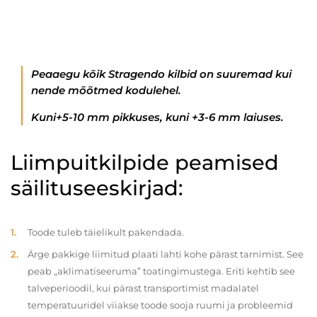
Peaaegu kõik Stragendo kilbid on suuremad kui
nende mõõtmed kodulehel.
Kuni+5-10 mm pikkuses, kuni +3-6 mm laiuses.
Liimpuitkilpide peamised
säilituseeskirjad:
Toode tuleb täielikult pakendada.
Ärge pakkige liimitud plaati lahti kohe pärast tarnimist. See
peab „aklimatiseeruma” toatingimustega. Eriti kehtib see
talveperioodil, kui pärast transportimist madalatel
temperatuuridel viiakse toode sooja ruumi ja probleemid