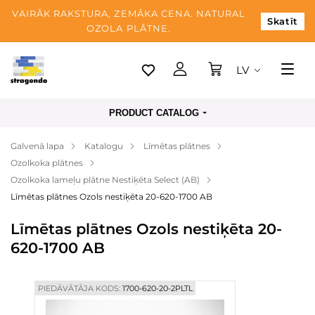
VAIRĀK RAKSTURA, ZEMĀKA CENA. NATURAL
Skatīt
OZOLA PLĀTNE.
LV
Tallina
PRODUCT CATALOG
Piegāde
Galvenā lapa
Katalogu
Līmētas plātnes
Apmaksa
Ozolkoka plātnes
Par mums
Ozolkoka lameļu plātne Nestiķēta Select (AB)
Līmētas plātnes Ozols nestiķēta 20-620-1700 AB
Blogs
Līmētas plātnes Ozols nestiķēta 20-
Kontaktinformācija
620-1700 AB
PIEDĀVĀTĀJA KODS:
1700-620-20-2PLTL