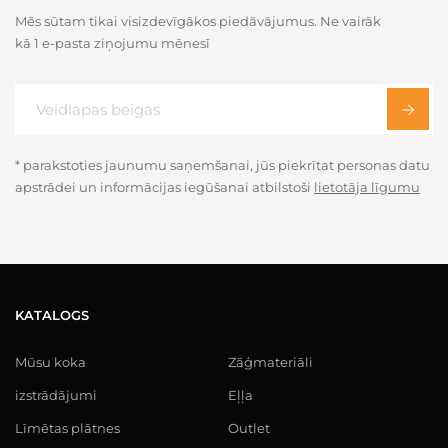
Mēs sūtam tikai visizdevīgākos piedāvājumus. Ne vairāk
kā 1 e-pasta ziņojumu mēnesī
* parakstoties jaunumu saņemšanai, jūs piekrītat personas datu
apstrādei un informācijas iegūšanai atbilstoši
lietotāja līgumu
KATALOGS
Mūsu koka
Zāģmateriāli
izstrādājumi
Eļļa
Līmētas plātnes
Outlet