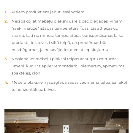
Visiem produktiem jābūt iesaiņotiem.
Neizpakojiet mēbeļu plāksni uzreiz pēc piegādes. Viņam
"jāaklimatizē" istabas temperatūrā. Īpaši tas attiecas uz
ziemu, kad no mīnuss temperatūras transportēšanas laikā
produkti tiek ievesti siltā telpā, un problēmas būs
neizbēgamas, ja nekavējoties atverat iepakojumu.
Neglabājiet mēbeļu plāksni telpās ar augstu mitruma
līmeni, kur ir "slapjie" remontdarbi, piemēram, apmetums,
špakteles, kloni.
Mēbeļu plāksne ir jāuzglabā sausā vēdināmā telpā, saliekot
to horizontāli uz blīves.