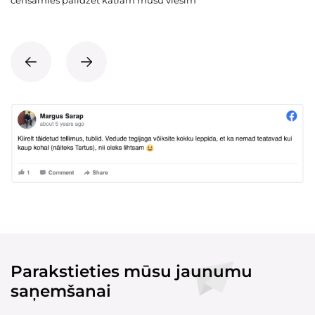
cenšamies palīdzēt katram mūsu viesim
Parakstieties mūsu jaunumu
saņemšanai