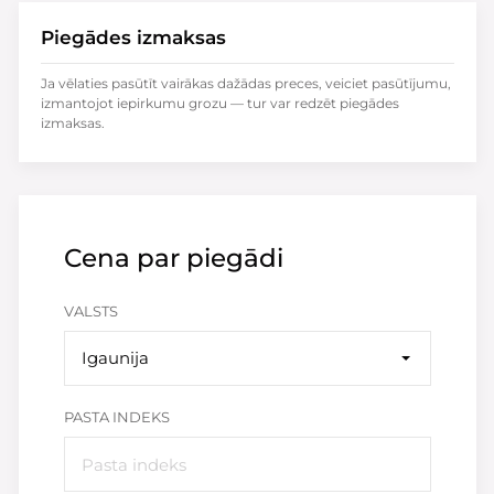
Piegādes izmaksas
Ja vēlaties pasūtīt vairākas dažādas preces, veiciet pasūtījumu,
izmantojot iepirkumu grozu — tur var redzēt piegādes
izmaksas.
Cena par piegādi
VALSTS
Igaunija
PASTA INDEKS