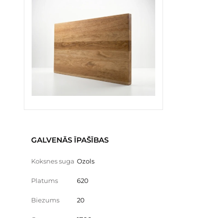
GALVENĀS ĪPAŠĪBAS
Koksnes suga
Ozols
Platums
620
Biezums
20