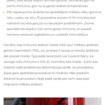
jāveic, kad sausā telpa ir pilnībā gatava. Jāizvairās gan no
zema mitruma, gan no augstas istabas temperatūras.
Pēc iepakojuma atvēršanas apstrādājiet mēbeļu dēļu galus ar
laku, vasku vai eļļu. Šī procedūra aizņem 5-10 minūtes, bet
nākotnē tas ietaupīs jūs no daudzām problēmām. Ziemā
apsildāmās telpās ir ļoti zems gaisa mitrums, un parasti
neviens netraucē iegādāties un uzstādīt mitrinātājus.
Gandrīz visa mitruma atdeve notiek tieši caur mēbeļu plātnes
galiem (apmēram 75%), un, ja telpa ir sausa un karsta, plāksne
sāk plaisāt malās. Tajā pašā laikā bieži var novērot faktu, ka
vairoga vidū mitrums ir 10% (ti, normāls), bet malās - 5-6%, kas
noteikti radīs problēmas deformācijas veidā. vai plaisāšana.
Sejas gala apstrādes procedūra to novērsīs. Mēs iesakām
atkārtot šo procedūru tādā pašā veidā pēc tam, kad esat
nogriezis mēbeļu plāksni.