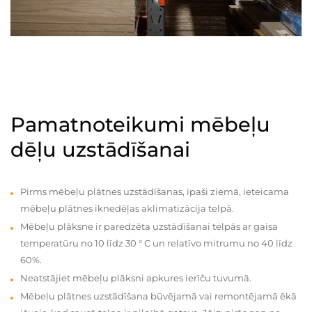
Pamatnoteikumi mēbeļu
dēļu uzstādīšanai
Pirms mēbeļu plātnes uzstādīšanas, īpaši ziemā, ieteicama
mēbeļu plātnes iknedēļas aklimatizācija telpā.
Mēbeļu plāksne ir paredzēta uzstādīšanai telpās ar gaisa
temperatūru no 10 līdz 30 ° C un relatīvo mitrumu no 40 līdz
60%.
Neatstājiet mēbeļu plāksni apkures ierīču tuvumā.
Mēbeļu plātnes uzstādīšana būvējamā vai remontējamā ēkā