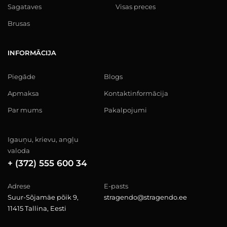
Sagataves
Visas preces
Brusas
INFORMĀCIJA
Piegāde
Blogs
Apmaksa
Kontaktinformācija
Par mums
Pakalpojumi
Igauņu, krievu, angļu
valoda
+ (372) 555 600 34
Adrese
E-pasts
Suur-Sõjamäe põik 9,
stragendo@stragendo.ee
11415 Tallina, Eesti