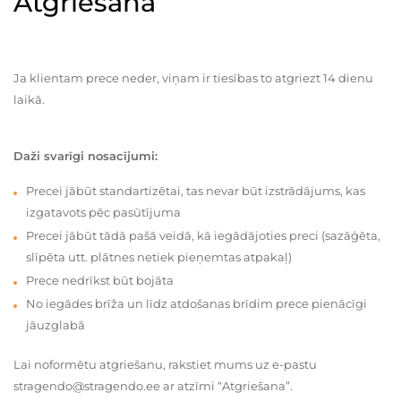
Atgriešana
Ja klientam prece neder, viņam ir tiesības to atgriezt 14 dienu
laikā.
Daži svarīgi nosacījumi:
Precei jābūt standartizētai, tas nevar būt izstrādājums, kas
izgatavots pēc pasūtījuma
Precei jābūt tādā pašā veidā, kā iegādājoties preci (sazāģēta,
slīpēta utt. plātnes netiek pieņemtas atpakaļ)
Prece nedrīkst būt bojāta
No iegādes brīža un līdz atdošanas brīdim prece pienācīgi
jāuzglabā
Lai noformētu atgriešanu, rakstiet mums uz e-pastu
stragendo@stragendo.ee ar atzīmi “Atgriešana”.