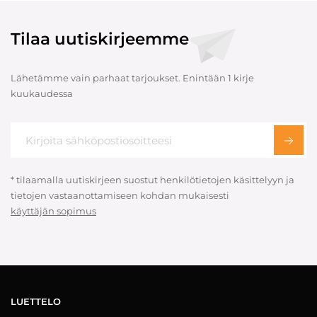
Tilaa uutiskirjeemme
Lähetämme vain parhaat tarjoukset. Enintään 1 kirje
kuukaudessa
* tilaamalla uutiskirjeen suostut henkilötietojen käsittelyyn ja
tietojen vastaanottamiseen kohdan mukaisesti
käyttäjän sopimus
LUETTELO