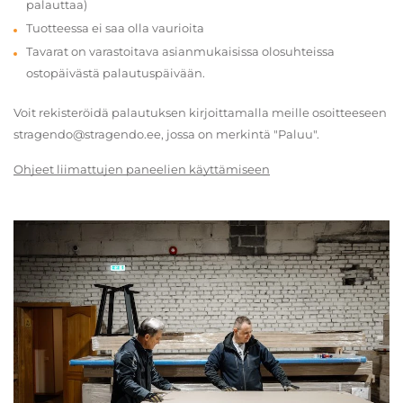
palauttaa)
Tuotteessa ei saa olla vaurioita
Tavarat on varastoitava asianmukaisissa olosuhteissa
ostopäivästä palautuspäivään.
Voit rekisteröidä palautuksen kirjoittamalla meille osoitteeseen
stragendo@stragendo.ee, jossa on merkintä "Paluu".
Ohjeet liimattujen paneelien käyttämiseen