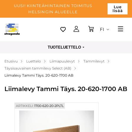
UUSI! KIINTEÄHINTAINEN TOIMITUS
Lue
lisää
HELSINGIN ALUEELLE
FI
Tallinn
TUOTELUETTELO
Toimitus
Etusivu
Luettelo
Liimapuulevyt
Tammilevyt
Maksu
Täysisauvainen tammilevy Select (AB)
Yrityksen
Liimalevy Tammi Täys. 20-620-1700 AB
Blogi
Liimalevy Tammi Täys. 20-620-1700 AB
Yhteystiedot
ARTIKKELI:
1700-620-20-2PLTL