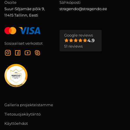
Osoite
Sähköposti
Suur-Sõjamäe põik 9,
stragendo@stragendo.ee
11415 Tallinn, Eesti
Google reviews
4.9
Sosiaaliset verkostot
51 reviews
Galleria projekteistamme
Tietosuojakäytäntö
Käyttöehdot