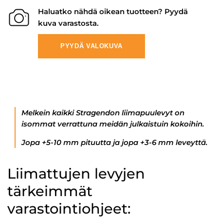
Haluatko nähdä oikean tuotteen? Pyydä
kuva varastosta.
PYYDÄ VALOKUVA
Melkein kaikki Stragendon liimapuulevyt on
isommat verrattuna meidän julkaistuin kokoihin.
Jopa +5-10 mm pituutta ja jopa +3-6 mm leveyttä.
Liimattujen levyjen
tärkeimmät
varastointiohjeet: