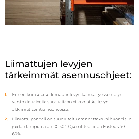
Liimattujen levyjen
tärkeimmät asennusohjeet:
Ennen kuin aloitat liimapuulevyn kanssa työskentelyn,
varsinkin talvella suositellaan viikon pitkä levyn
akklimatisointia huoneessa.
Liimattu paneeli on suunniteltu asennettavaksi huoneisiin,
joiden lämpötila on 10–30 ° C ja suhteellinen kosteus 40–
60%.