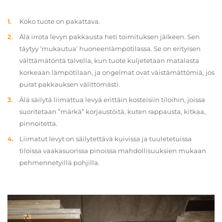
Koko tuote on pakattava.
Älä irrota levyn pakkausta heti toimituksen jälkeen. Sen
täytyy ‘mukautua’ huoneenlämpötilassa. Se on erityisen
välttämätöntä talvella, kun tuote kuljetetaan matalasta
korkeaan lämpötilaan, ja ongelmat ovat väistämättömiä, jos
purat pakkauksen välittömästi.
Älä säilytä liimattua levyä erittäin kosteisiin tiloihin, joissa
suoritetaan ”märkä” korjaustöitä, kuten rappausta, kitkaa,
pinnoitetta.
Liimatut levyt on säilytettävä kuivissa ja tuuletetuissa
tiloissa vaakasuorissa pinoissa mahdollisuuksien mukaan
pehmennetyillä pohjilla.