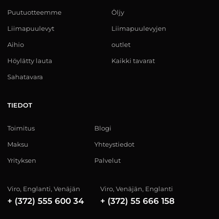
Puutuotteemme
Öljy
Liimapuulevyt
Liimapuulevyjen
Aihio
outlet
Höylätty lauta
Kaikki tavarat
Sahatavara
TIEDOT
Toimitus
Blogi
Maksu
Yhteystiedot
Yrityksen
Palvelut
Viro, Englanti, Venäjän
Viro, Venäjän, Englanti
+ (372) 555 600 34
+ (372) 55 666 158