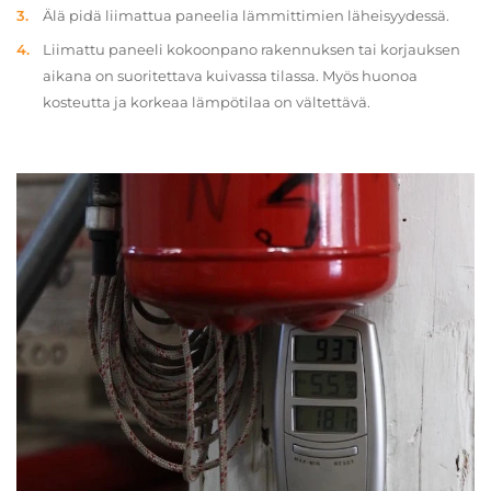
Älä pidä liimattua paneelia lämmittimien läheisyydessä.
Liimattu paneeli kokoonpano rakennuksen tai korjauksen
aikana on suoritettava kuivassa tilassa. Myös huonoa
kosteutta ja korkeaa lämpötilaa on vältettävä.