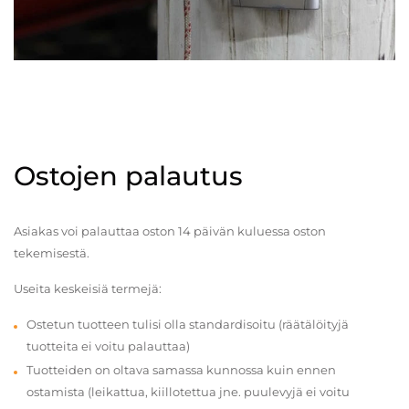
Ostojen palautus
Asiakas voi palauttaa oston 14 päivän kuluessa oston
tekemisestä.
Useita keskeisiä termejä:
Ostetun tuotteen tulisi olla standardisoitu (räätälöityjä
tuotteita ei voitu palauttaa)
Tuotteiden on oltava samassa kunnossa kuin ennen
ostamista (leikattua, kiillotettua jne. puulevyjä ei voitu