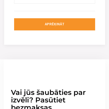
APRĒĶINĀT
Vai jūs šaubāties par
izvēli? Pasūtiet
bezmaksas