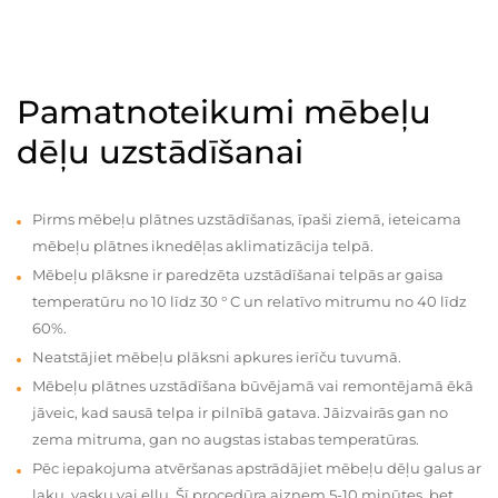
Pamatnoteikumi mēbeļu
dēļu uzstādīšanai
Pirms mēbeļu plātnes uzstādīšanas, īpaši ziemā, ieteicama
mēbeļu plātnes iknedēļas aklimatizācija telpā.
Mēbeļu plāksne ir paredzēta uzstādīšanai telpās ar gaisa
temperatūru no 10 līdz 30 ° C un relatīvo mitrumu no 40 līdz
60%.
Neatstājiet mēbeļu plāksni apkures ierīču tuvumā.
Mēbeļu plātnes uzstādīšana būvējamā vai remontējamā ēkā
jāveic, kad sausā telpa ir pilnībā gatava. Jāizvairās gan no
zema mitruma, gan no augstas istabas temperatūras.
Pēc iepakojuma atvēršanas apstrādājiet mēbeļu dēļu galus ar
laku, vasku vai eļļu. Šī procedūra aizņem 5-10 minūtes, bet