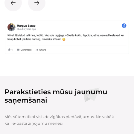
Parakstieties mūsu jaunumu
saņemšanai
Mēs sūtam tikai visizdevīgākos piedāvājumus. Ne vairāk
kā 1 e-pasta ziņojumu mēnesī