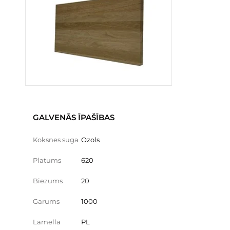
GALVENĀS ĪPAŠĪBAS
Koksnes suga
Ozols
Platums
620
Biezums
20
Garums
1000
Lamella
PL