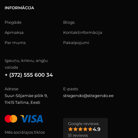
INFORMĀCIJA
Piegāde
Blogs
Apmaksa
Kontaktinformācija
Par mums
Pakalpojumi
Igauņu, krievu, angļu
valoda
+ (372) 555 600 34
Adrese
E-pasts
Suur-Sõjamäe põik 9,
stragendo@stragendo.ee
11415 Tallina, Eesti
Google reviews
4.9
Mēs sociālajos tīklos
51 reviews