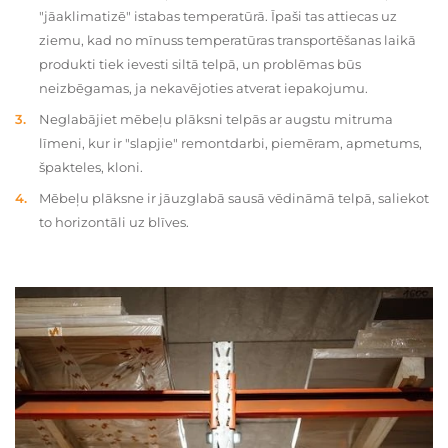
"jāaklimatizē" istabas temperatūrā. Īpaši tas attiecas uz
ziemu, kad no mīnuss temperatūras transportēšanas laikā
produkti tiek ievesti siltā telpā, un problēmas būs
neizbēgamas, ja nekavējoties atverat iepakojumu.
Neglabājiet mēbeļu plāksni telpās ar augstu mitruma
līmeni, kur ir "slapjie" remontdarbi, piemēram, apmetums,
špakteles, kloni.
Mēbeļu plāksne ir jāuzglabā sausā vēdināmā telpā, saliekot
to horizontāli uz blīves.