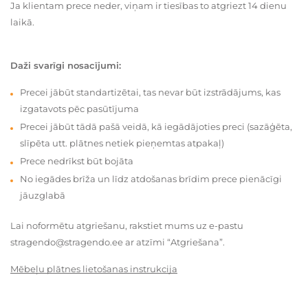
Ja klientam prece neder, viņam ir tiesības to atgriezt 14 dienu
laikā.
Daži svarīgi nosacījumi:
Precei jābūt standartizētai, tas nevar būt izstrādājums, kas
izgatavots pēc pasūtījuma
Precei jābūt tādā pašā veidā, kā iegādājoties preci (sazāģēta,
slīpēta utt. plātnes netiek pieņemtas atpakaļ)
Prece nedrīkst būt bojāta
No iegādes brīža un līdz atdošanas brīdim prece pienācīgi
jāuzglabā
Lai noformētu atgriešanu, rakstiet mums uz e-pastu
stragendo@stragendo.ee ar atzīmi “Atgriešana”.
Mēbeļu plātnes lietošanas instrukcija