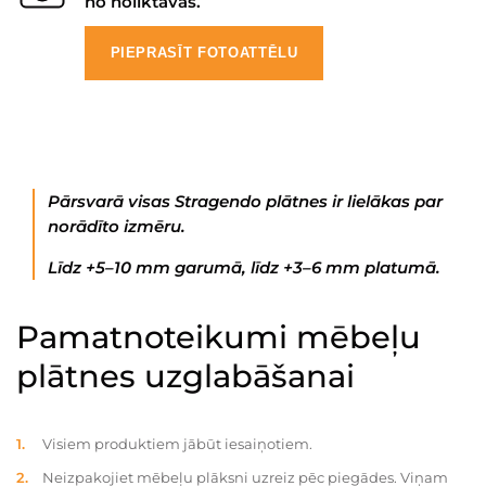
no noliktavas.
PIEPRASĪT FOTOATTĒLU
Pārsvarā visas Stragendo plātnes ir lielākas par
norādīto izmēru.
Līdz +5–10 mm garumā, līdz +3–6 mm platumā.
Pamatnoteikumi mēbeļu
plātnes uzglabāšanai
Visiem produktiem jābūt iesaiņotiem.
Neizpakojiet mēbeļu plāksni uzreiz pēc piegādes. Viņam