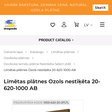
VAIRĀK RAKSTURA, ZEMĀKA CENA. NATURAL
Skatīt
OZOLA PLĀTNE.
LV
Tallina
PRODUCT CATALOG
Piegāde
Galvenā lapa
Katalogu
Līmētas plātnes
Apmaksa
Ozolkoka plātnes
Par mums
Ozolkoka lameļu plātne Nestiķēta Select (AB)
Līmētas plātnes Ozols nestiķēta 20-620-1000 AB
Blogs
Līmētas plātnes Ozols nestiķēta 20-
Kontaktinformācija
620-1000 AB
PIEDĀVĀTĀJA KODS:
1000-620-20-2PLTL