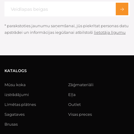
* parakstoties jaunumu saņemšanai, jūs piekrītat personas datu
apstrādei un informācijas iegūšanai atbilstoši
lietotāja līgumu
KATALOGS
Mūsu koka
Zāģmateriāli
izstrādājumi
Eļļa
Līmētas plātnes
Outlet
Sagataves
Visas preces
Brusas