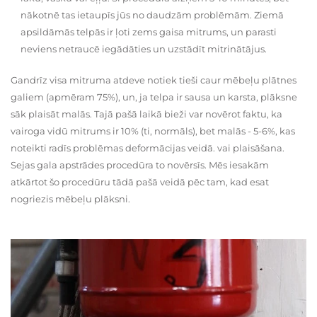
nākotnē tas ietaupīs jūs no daudzām problēmām. Ziemā
apsildāmās telpās ir ļoti zems gaisa mitrums, un parasti
neviens netraucē iegādāties un uzstādīt mitrinātājus.
Gandrīz visa mitruma atdeve notiek tieši caur mēbeļu plātnes
galiem (apmēram 75%), un, ja telpa ir sausa un karsta, plāksne
sāk plaisāt malās. Tajā pašā laikā bieži var novērot faktu, ka
vairoga vidū mitrums ir 10% (ti, normāls), bet malās - 5-6%, kas
noteikti radīs problēmas deformācijas veidā. vai plaisāšana.
Sejas gala apstrādes procedūra to novērsīs. Mēs iesakām
atkārtot šo procedūru tādā pašā veidā pēc tam, kad esat
nogriezis mēbeļu plāksni.