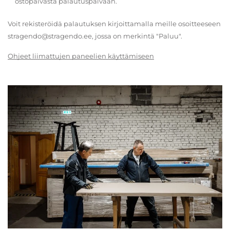
ostopäivästä palautuspäivään.
Voit rekisteröidä palautuksen kirjoittamalla meille osoitteeseen
stragendo@stragendo.ee, jossa on merkintä "Paluu".
Ohjeet liimattujen paneelien käyttämiseen