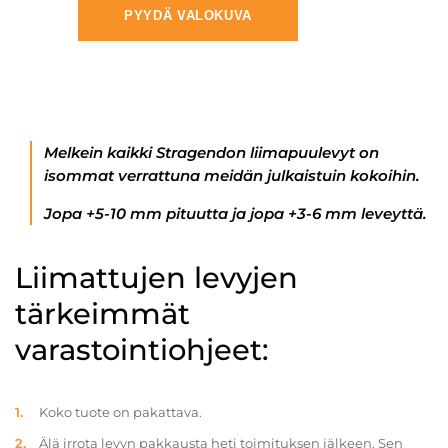
PYYDÄ VALOKUVA
Melkein kaikki Stragendon liimapuulevyt on
isommat verrattuna meidän julkaistuin kokoihin.
Jopa +5-10 mm pituutta ja jopa +3-6 mm leveyttä.
Liimattujen levyjen
tärkeimmät
varastointiohjeet:
Koko tuote on pakattava.
Älä irrota levyn pakkausta heti toimituksen jälkeen. Sen