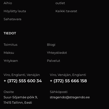
Aihio
outlet
Höylätty lauta
Kaikki tavarat
Sahatavara
TIEDOT
Toimitus
Blogi
Maksu
Yhteystiedot
Yrityksen
Palvelut
Viro, Englanti, Venäjän
Viro, Venäjän, Englanti
+ (372) 555 600 34
+ (372) 55 666 158
Osoite
Sähköposti
Suur-Sõjamäe põik 9,
stragendo@stragendo.ee
11415 Tallinn, Eesti