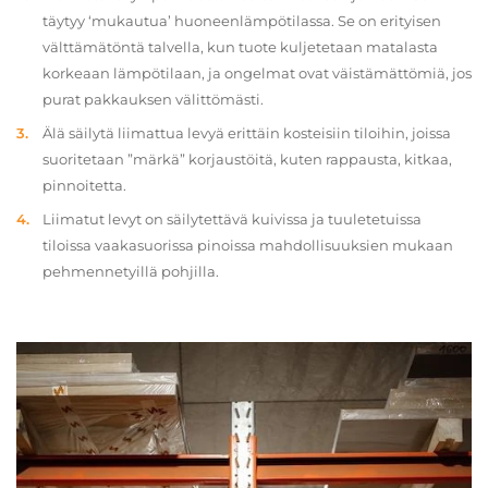
täytyy ‘mukautua’ huoneenlämpötilassa. Se on erityisen
välttämätöntä talvella, kun tuote kuljetetaan matalasta
korkeaan lämpötilaan, ja ongelmat ovat väistämättömiä, jos
purat pakkauksen välittömästi.
Älä säilytä liimattua levyä erittäin kosteisiin tiloihin, joissa
suoritetaan ”märkä” korjaustöitä, kuten rappausta, kitkaa,
pinnoitetta.
Liimatut levyt on säilytettävä kuivissa ja tuuletetuissa
tiloissa vaakasuorissa pinoissa mahdollisuuksien mukaan
pehmennetyillä pohjilla.