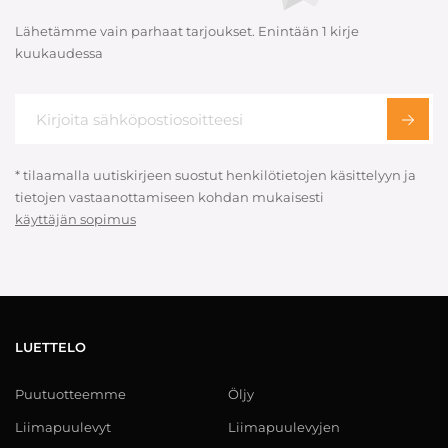
Lähetämme vain parhaat tarjoukset. Enintään 1 kirje
kuukaudessa
* tilaamalla uutiskirjeen suostut henkilötietojen käsittelyyn ja
tietojen vastaanottamiseen kohdan mukaisesti
käyttäjän sopimus
LUETTELO
Puutuotteemme
Öljy
Liimapuulevyt
Liimapuulevyjen