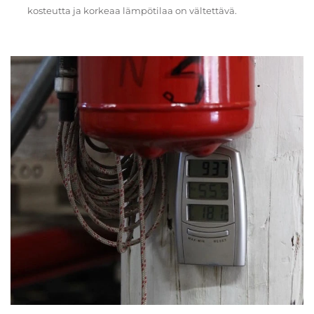
kosteutta ja korkeaa lämpötilaa on vältettävä.