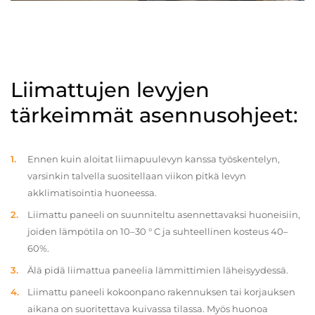
Liimattujen levyjen
tärkeimmät asennusohjeet:
Ennen kuin aloitat liimapuulevyn kanssa työskentelyn,
varsinkin talvella suositellaan viikon pitkä levyn
akklimatisointia huoneessa.
Liimattu paneeli on suunniteltu asennettavaksi huoneisiin,
joiden lämpötila on 10–30 ° C ja suhteellinen kosteus 40–
60%.
Älä pidä liimattua paneelia lämmittimien läheisyydessä.
Liimattu paneeli kokoonpano rakennuksen tai korjauksen
aikana on suoritettava kuivassa tilassa. Myös huonoa