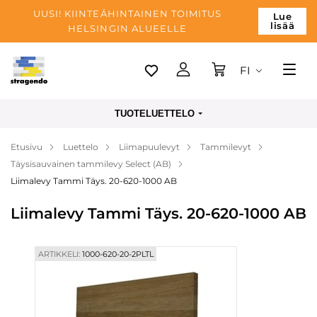
UUSI! KIINTEÄHINTAINEN TOIMITUS
Lue
lisää
HELSINGIN ALUEELLE
FI
Tallinn
TUOTELUETTELO
Toimitus
Etusivu
Luettelo
Liimapuulevyt
Tammilevyt
Maksu
Täysisauvainen tammilevy Select (AB)
Yrityksen
Liimalevy Tammi Täys. 20-620-1000 AB
Blogi
Liimalevy Tammi Täys. 20-620-1000 AB
Yhteystiedot
ARTIKKELI:
1000-620-20-2PLTL