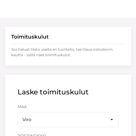
Toimituskulut
Jos haluat tilata useita eri tuotteita, tee tilaus ostoskorin
kautta - siellä näet toimituskulut.
Laske toimituskulut
MAA
Viro
POSTIINDEKSI