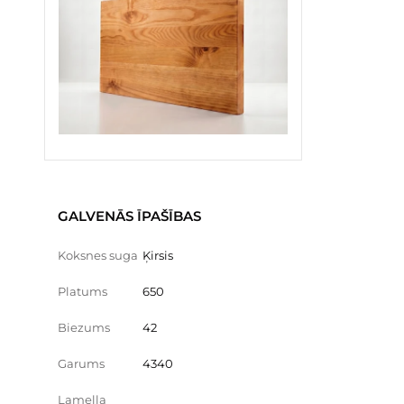
GALVENĀS ĪPAŠĪBAS
Koksnes suga
Ķirsis
Platums
650
Biezums
42
Garums
4340
Lamella