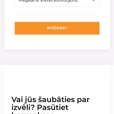
Piegāde ar kravas autofurgonu.
APRĒĶINĀT
Vai jūs šaubāties par
izvēli? Pasūtiet