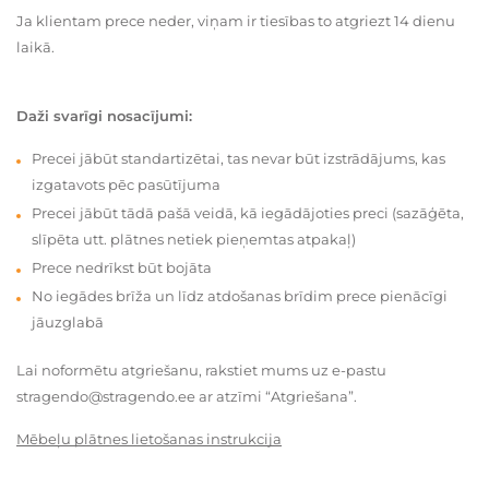
Ja klientam prece neder, viņam ir tiesības to atgriezt 14 dienu
laikā.
Daži svarīgi nosacījumi:
Precei jābūt standartizētai, tas nevar būt izstrādājums, kas
izgatavots pēc pasūtījuma
Precei jābūt tādā pašā veidā, kā iegādājoties preci (sazāģēta,
slīpēta utt. plātnes netiek pieņemtas atpakaļ)
Prece nedrīkst būt bojāta
No iegādes brīža un līdz atdošanas brīdim prece pienācīgi
jāuzglabā
Lai noformētu atgriešanu, rakstiet mums uz e-pastu
stragendo@stragendo.ee ar atzīmi “Atgriešana”.
Mēbeļu plātnes lietošanas instrukcija