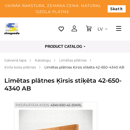
VAIRĀK RAKSTURA, ZEMĀKA CENA. NATURAL
Skatīt
OZOLA PLĀTNE.
LV
Tallina
PRODUCT CATALOG
Piegāde
Galvenā lapa
Katalogu
Līmētas plātnes
Apmaksa
Ķirša koka plātnes
Līmētas plātnes Ķirsis stiķēta 42-650-4340 AB
Par mums
Līmētas plātnes Ķirsis stiķēta 42-650-
Blogs
4340 AB
Kontaktinformācija
PIEDĀVĀTĀJA KODS:
4340-650-42-2SKRL