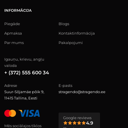
INFORMĀCIJA
Piegāde
Blogs
Apmaksa
Kontaktinformācija
Par mums
Pakalpojumi
Igauņu, krievu, angļu
valoda
+ (372) 555 600 34
Adrese
E-pasts
Suur-Sõjamäe põik 9,
stragendo@stragendo.ee
11415 Tallina, Eesti
Google reviews
4.9
Mēs sociālajos tīklos