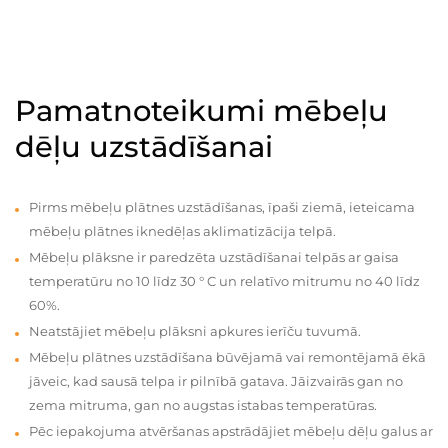
Pamatnoteikumi mēbeļu
dēļu uzstādīšanai
Pirms mēbeļu plātnes uzstādīšanas, īpaši ziemā, ieteicama
mēbeļu plātnes iknedēļas aklimatizācija telpā.
Mēbeļu plāksne ir paredzēta uzstādīšanai telpās ar gaisa
temperatūru no 10 līdz 30 ° C un relatīvo mitrumu no 40 līdz
60%.
Neatstājiet mēbeļu plāksni apkures ierīču tuvumā.
Mēbeļu plātnes uzstādīšana būvējamā vai remontējamā ēkā
jāveic, kad sausā telpa ir pilnībā gatava. Jāizvairās gan no
zema mitruma, gan no augstas istabas temperatūras.
Pēc iepakojuma atvēršanas apstrādājiet mēbeļu dēļu galus ar