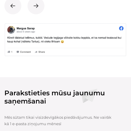
Parakstieties mūsu jaunumu
saņemšanai
Mēs sūtam tikai visizdevīgākos piedāvājumus. Ne vairāk
kā 1 e-pasta ziņojumu mēnesī