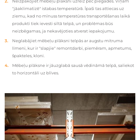
Neizpakojiet mēbeļu plāksni uzreiz pēc piegādes. Viņam
"jāaklimatizē" istabas temperatūrā. Īpaši tas attiecas uz
ziemu, kad no mīnuss temperatūras transportēšanas laikā
produkti tiek ievesti siltā telpā, un problēmas būs
neizbēgamas, ja nekavējoties atverat iepakojumu.
Neglabājiet mēbeļu plāksni telpās ar augstu mitruma
līmeni, kur ir "slapjie" remontdarbi, piemēram, apmetums,
špakteles, kloni.
Mēbeļu plāksne ir jāuzglabā sausā vēdināmā telpā, saliekot
to horizontāli uz blīves.