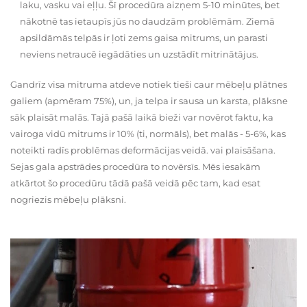
laku, vasku vai eļļu. Šī procedūra aizņem 5-10 minūtes, bet
nākotnē tas ietaupīs jūs no daudzām problēmām. Ziemā
apsildāmās telpās ir ļoti zems gaisa mitrums, un parasti
neviens netraucē iegādāties un uzstādīt mitrinātājus.
Gandrīz visa mitruma atdeve notiek tieši caur mēbeļu plātnes
galiem (apmēram 75%), un, ja telpa ir sausa un karsta, plāksne
sāk plaisāt malās. Tajā pašā laikā bieži var novērot faktu, ka
vairoga vidū mitrums ir 10% (ti, normāls), bet malās - 5-6%, kas
noteikti radīs problēmas deformācijas veidā. vai plaisāšana.
Sejas gala apstrādes procedūra to novērsīs. Mēs iesakām
atkārtot šo procedūru tādā pašā veidā pēc tam, kad esat
nogriezis mēbeļu plāksni.