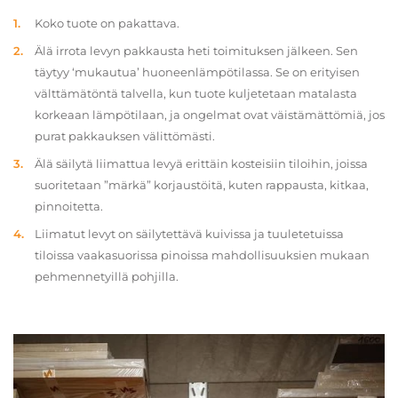
Koko tuote on pakattava.
Älä irrota levyn pakkausta heti toimituksen jälkeen. Sen
täytyy ‘mukautua’ huoneenlämpötilassa. Se on erityisen
välttämätöntä talvella, kun tuote kuljetetaan matalasta
korkeaan lämpötilaan, ja ongelmat ovat väistämättömiä, jos
purat pakkauksen välittömästi.
Älä säilytä liimattua levyä erittäin kosteisiin tiloihin, joissa
suoritetaan ”märkä” korjaustöitä, kuten rappausta, kitkaa,
pinnoitetta.
Liimatut levyt on säilytettävä kuivissa ja tuuletetuissa
tiloissa vaakasuorissa pinoissa mahdollisuuksien mukaan
pehmennetyillä pohjilla.