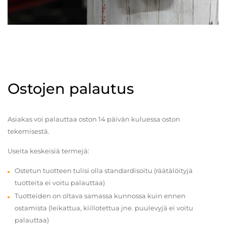
Ostojen palautus
Asiakas voi palauttaa oston 14 päivän kuluessa oston
tekemisestä.
Useita keskeisiä termejä:
Ostetun tuotteen tulisi olla standardisoitu (räätälöityjä
tuotteita ei voitu palauttaa)
Tuotteiden on oltava samassa kunnossa kuin ennen
ostamista (leikattua, kiillotettua jne. puulevyjä ei voitu
palauttaa)