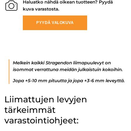
Haluatko nähdä oikean tuotteen? Pyydä
kuva varastosta.
PYYDÄ VALOKUVA
Melkein kaikki Stragendon liimapuulevyt on
isommat verrattuna meidän julkaistuin kokoihin.
Jopa +5-10 mm pituutta ja jopa +3-6 mm leveyttä.
Liimattujen levyjen
tärkeimmät
varastointiohjeet: