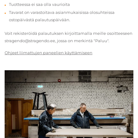
Tuotteessa ei saa olla vaurioita
Tavarat on varastoitava asianmukaisissa olosuhteissa
ostopäivästä palautuspäivään.
Voit rekisteröidä palautuksen kirjoittamalla meille osoitteeseen
stragendo@stragendo.ee, jossa on merkintä "Paluu".
Ohjeet liimattujen paneelien käyttämiseen