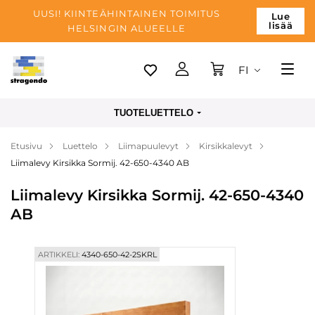
UUSI! KIINTEÄHINTAINEN TOIMITUS
Lue
lisää
HELSINGIN ALUEELLE
FI
Tallinn
TUOTELUETTELO
Toimitus
Etusivu
Luettelo
Liimapuulevyt
Kirsikkalevyt
Maksu
Liimalevy Kirsikka Sormij. 42-650-4340 AB
Yrityksen
Liimalevy Kirsikka Sormij. 42-650-4340
Blogi
AB
Yhteystiedot
ARTIKKELI:
4340-650-42-2SKRL