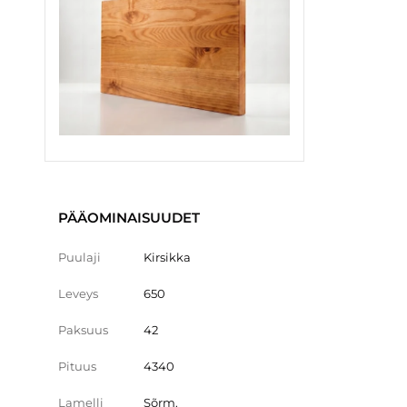
PÄÄOMINAISUUDET
Puulaji
Kirsikka
Leveys
650
Paksuus
42
Pituus
4340
Lamelli
Sõrm.