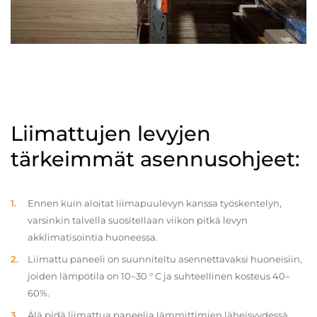
Liimattujen levyjen
tärkeimmät asennusohjeet:
Ennen kuin aloitat liimapuulevyn kanssa työskentelyn,
varsinkin talvella suositellaan viikon pitkä levyn
akklimatisointia huoneessa.
Liimattu paneeli on suunniteltu asennettavaksi huoneisiin,
joiden lämpötila on 10–30 ° C ja suhteellinen kosteus 40–
60%.
Älä pidä liimattua paneelia lämmittimien läheisyydessä.