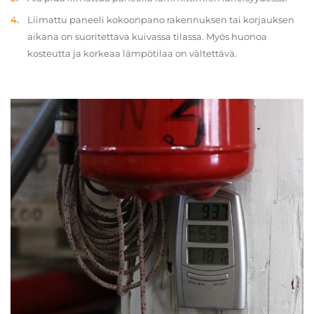
Liimattu paneeli kokoonpano rakennuksen tai korjauksen
aikana on suoritettava kuivassa tilassa. Myös huonoa
kosteutta ja korkeaa lämpötilaa on vältettävä.