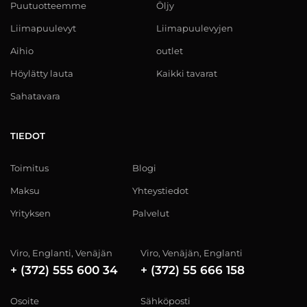
Puutuotteemme
Öljy
Liimapuulevyt
Liimapuulevyjen
Aihio
outlet
Höylätty lauta
Kaikki tavarat
Sahatavara
TIEDOT
Toimitus
Blogi
Maksu
Yhteystiedot
Yrityksen
Palvelut
Viro, Englanti, Venäjän
Viro, Venäjän, Englanti
+ (372) 555 600 34
+ (372) 55 666 158
Osoite
Sähköposti