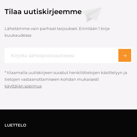
Tilaa uutiskirjeemme
Lähetämme vain parhaat tarjoukset. Enintään 1 kirje
kuukaudessa
* tilaamalla uutiskirjeen suostut henkilötietojen käsittelyyn ja
tietojen vastaanottamiseen kohdan mukaisesti
käyttäjän sopimus
LUETTELO