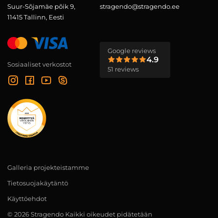
Suur-Sõjamäe põik 9,
stragendo@stragendo.ee
11415 Tallinn, Eesti
Google reviews
4.9
Sosiaaliset verkostot
51 reviews
Galleria projekteistamme
Tietosuojakäytäntö
Käyttöehdot
© 2026 Stragendo Kaikki oikeudet pidätetään