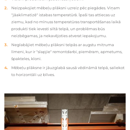
Neizpakojiet mēbeļu plāksni uzreiz pēc piegādes. Viņam
"jāaklimatizē" istabas temperatūrā. Īpaši tas attiecas uz
ziemu, kad no mīnuss temperatūras transportēšanas laikā
produkti tiek ievesti siltā telpā, un problēmas būs
neizbēgamas, ja nekavējoties atverat iepakojumu.
Neglabājiet mēbeļu plāksni telpās ar augstu mitruma
līmeni, kur ir "slapjie" remontdarbi, piemēram, apmetums,
špakteles, kloni.
Mēbeļu plāksne ir jāuzglabā sausā vēdināmā telpā, saliekot
to horizontāli uz blīves.