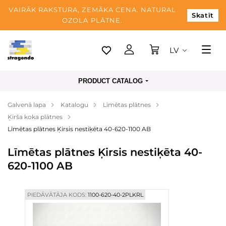
VAIRĀK RAKSTURA, ZEMĀKA CENA. NATURAL
Skatīt
OZOLA PLĀTNE.
LV
Tallina
PRODUCT CATALOG
Piegāde
Galvenā lapa
Katalogu
Līmētas plātnes
Apmaksa
Ķirša koka plātnes
Par mums
Līmētas plātnes Ķirsis nestiķēta 40-620-1100 AB
Blogs
Līmētas plātnes Ķirsis nestiķēta 40-
620-1100 AB
Kontaktinformācija
PIEDĀVĀTĀJA KODS:
1100-620-40-2PLKRL