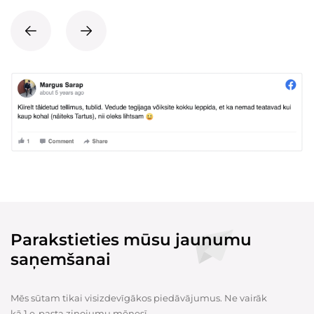
Parakstieties mūsu jaunumu
saņemšanai
Mēs sūtam tikai visizdevīgākos piedāvājumus. Ne vairāk
kā 1 e-pasta ziņojumu mēnesī