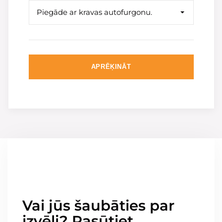
Piegāde ar kravas autofurgonu.
APRĒĶINĀT
Vai jūs šaubāties par
izvēli? Pasūtiet