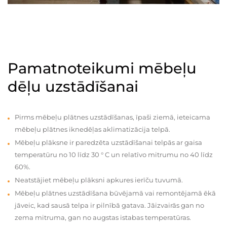
Pamatnoteikumi mēbeļu
dēļu uzstādīšanai
Pirms mēbeļu plātnes uzstādīšanas, īpaši ziemā, ieteicama
mēbeļu plātnes iknedēļas aklimatizācija telpā.
Mēbeļu plāksne ir paredzēta uzstādīšanai telpās ar gaisa
temperatūru no 10 līdz 30 ° C un relatīvo mitrumu no 40 līdz
60%.
Neatstājiet mēbeļu plāksni apkures ierīču tuvumā.
Mēbeļu plātnes uzstādīšana būvējamā vai remontējamā ēkā
jāveic, kad sausā telpa ir pilnībā gatava. Jāizvairās gan no
zema mitruma, gan no augstas istabas temperatūras.