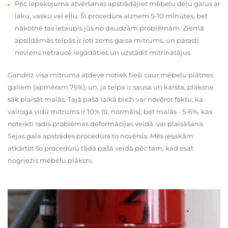
Pēc iepakojuma atvēršanas apstrādājiet mēbeļu dēļu galus ar
laku, vasku vai eļļu. Šī procedūra aizņem 5-10 minūtes, bet
nākotnē tas ietaupīs jūs no daudzām problēmām. Ziemā
apsildāmās telpās ir ļoti zems gaisa mitrums, un parasti
neviens netraucē iegādāties un uzstādīt mitrinātājus.
Gandrīz visa mitruma atdeve notiek tieši caur mēbeļu plātnes
galiem (apmēram 75%), un, ja telpa ir sausa un karsta, plāksne
sāk plaisāt malās. Tajā pašā laikā bieži var novērot faktu, ka
vairoga vidū mitrums ir 10% (ti, normāls), bet malās - 5-6%, kas
noteikti radīs problēmas deformācijas veidā. vai plaisāšana.
Sejas gala apstrādes procedūra to novērsīs. Mēs iesakām
atkārtot šo procedūru tādā pašā veidā pēc tam, kad esat
nogriezis mēbeļu plāksni.