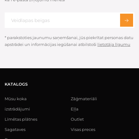
* parakstoties jaunumu saņemšanai, jūs piekrītat personas datu
apstrādei un informācijas iegūšanai atbilstoši
lietotāja līgumu
KATALOGS
Mūsu koka
Zāģmateriāli
izstrādājumi
Eļļa
Līmētas plātnes
Outlet
Sagataves
Visas preces