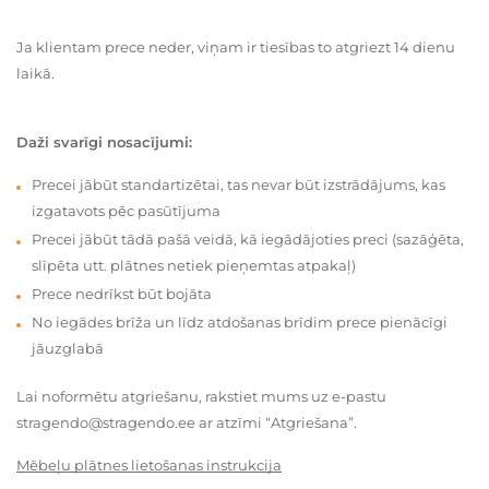
Ja klientam prece neder, viņam ir tiesības to atgriezt 14 dienu
laikā.
Daži svarīgi nosacījumi:
Precei jābūt standartizētai, tas nevar būt izstrādājums, kas
izgatavots pēc pasūtījuma
Precei jābūt tādā pašā veidā, kā iegādājoties preci (sazāģēta,
slīpēta utt. plātnes netiek pieņemtas atpakaļ)
Prece nedrīkst būt bojāta
No iegādes brīža un līdz atdošanas brīdim prece pienācīgi
jāuzglabā
Lai noformētu atgriešanu, rakstiet mums uz e-pastu
stragendo@stragendo.ee ar atzīmi “Atgriešana”.
Mēbeļu plātnes lietošanas instrukcija