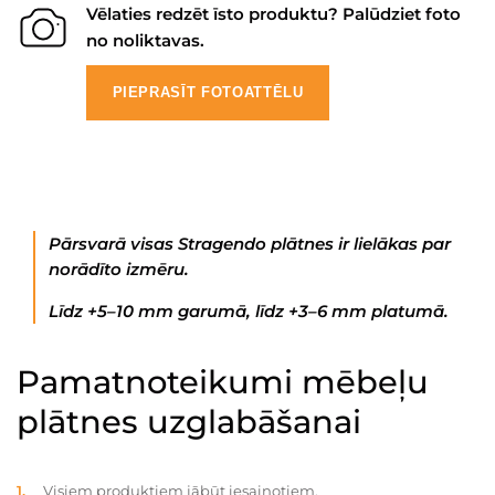
Vēlaties redzēt īsto produktu? Palūdziet foto
no noliktavas.
PIEPRASĪT FOTOATTĒLU
Pārsvarā visas Stragendo plātnes ir lielākas par
norādīto izmēru.
Līdz +5–10 mm garumā, līdz +3–6 mm platumā.
Pamatnoteikumi mēbeļu
plātnes uzglabāšanai
Visiem produktiem jābūt iesaiņotiem.