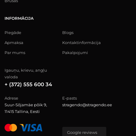
Brusas
INFORMĀCIJA
Piegāde
Blogs
Apmaksa
Kontaktinformācija
Par mums
Pakalpojumi
Igauņu, krievu, angļu
valoda
+ (372) 555 600 34
Adrese
E-pasts
Suur-Sõjamäe põik 9,
stragendo@stragendo.ee
11415 Tallina, Eesti
Google reviews