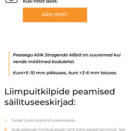
Küsi fotot laost.
KÜSI FOTOT
Peaaegu kõik Stragendo kilbid on suuremad kui
nende mõõtmed kodulehel.
Kuni+5-10 mm pikkuses, kuni +3-6 mm laiuses.
Liimpuitkilpide peamised
säilituseeskirjad:
Toode tuleb täielikult pakendada.
Ärge pakkige liimitud plaati lahti kohe pärast tarnimist. See