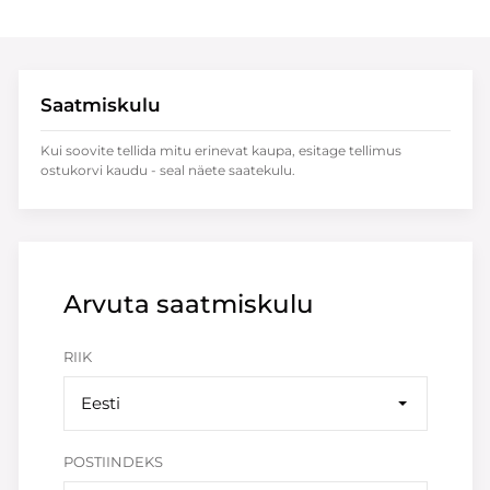
Saatmiskulu
Kui soovite tellida mitu erinevat kaupa, esitage tellimus
ostukorvi kaudu - seal näete saatekulu.
Arvuta saatmiskulu
RIIK
Eesti
POSTIINDEKS