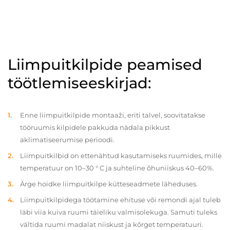
Liimpuitkilpide peamised
töötlemiseeskirjad:
Enne liimpuitkilpide montaaži, eriti talvel, soovitatakse
tööruumis kilpidele pakkuda nädala pikkust
aklimatiseerumise perioodi.
Liimpuitkilbid on ettenähtud kasutamiseks ruumides, mille
temperatuur on 10–30 ° C ja suhteline õhuniiskus 40–60%.
Ärge hoidke liimpuitkilpe kütteseadmete läheduses.
Liimpuitkilpidega töötamine ehituse või remondi ajal tuleb
läbi viia kuiva ruumi täieliku valmisolekuga. Samuti tuleks
vältida ruumi madalat niiskust ja kõrget temperatuuri.