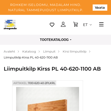
ROHKEM ISELOOMU, MADALAM HIND.
Vaata
NATURAL TAMMEPUIDUST LIIMPUITKILP.
ET
Tallinn
TOOTEKATALOOG
Tarnimine
Avaleht
Kataloog
Liimpuit
Kirsi liimpuitkilp
Makse
Liimpuitkilp Kirss PL 40-620-1100 AB
Meist
Liimpuitkilp Kirss PL 40-620-1100 AB
Blogi
Kontaktid
ARTIKKEL:
1100-620-40-2PLKRL