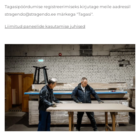
Tagasipöördumise registreerimiseks kirjutage meile aadressil
stragendo@stragendo.ee märkega "Tagasi".
Liimitud paneelide kasutamise juhised