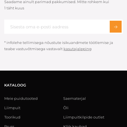
Saadame ainult parimad pakkumised. Mitte rohkem kui
1 täht kuus
* infolehe tellimisega nõustute isikuandmete töötlemise ja
teabe vastuvõtmisega vastavalt
kasutajaleping
KATALOOG
Meie puidutooted
Saematerjal
Liimpuit
Õli
Toorikud
Liimpuitkilpide outlet
Pruss
Kõik kaubad