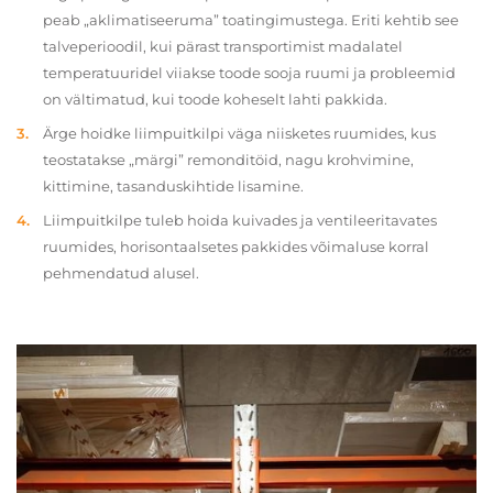
peab „aklimatiseeruma” toatingimustega. Eriti kehtib see
talveperioodil, kui pärast transportimist madalatel
temperatuuridel viiakse toode sooja ruumi ja probleemid
on vältimatud, kui toode koheselt lahti pakkida.
Ärge hoidke liimpuitkilpi väga niisketes ruumides, kus
teostatakse „märgi” remonditöid, nagu krohvimine,
kittimine, tasanduskihtide lisamine.
Liimpuitkilpe tuleb hoida kuivades ja ventileeritavates
ruumides, horisontaalsetes pakkides võimaluse korral
pehmendatud alusel.