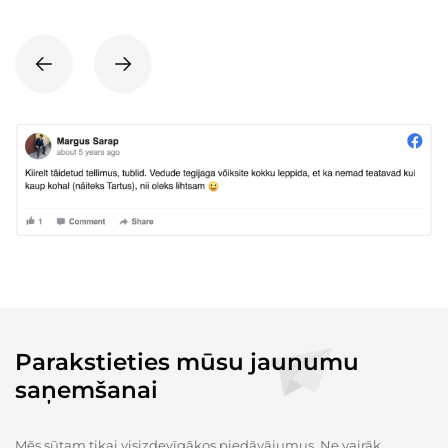
Parakstieties mūsu jaunumu
saņemšanai
Mēs sūtam tikai visizdevīgākos piedāvājumus. Ne vairāk