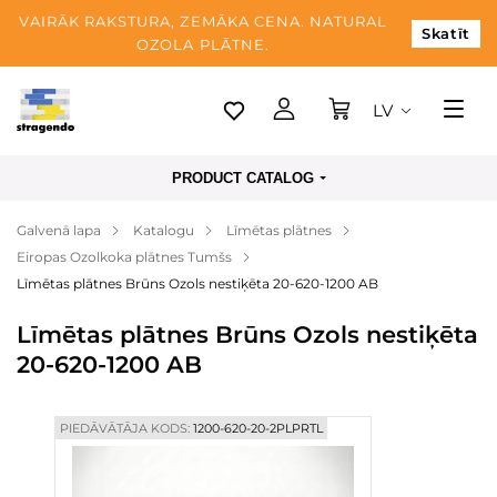
VAIRĀK RAKSTURA, ZEMĀKA CENA. NATURAL
Skatīt
OZOLA PLĀTNE.
LV
Tallina
PRODUCT CATALOG
Piegāde
Galvenā lapa
Katalogu
Līmētas plātnes
Apmaksa
Eiropas Ozolkoka plātnes Tumšs
Par mums
Līmētas plātnes Brūns Ozols nestiķēta 20-620-1200 AB
Blogs
Līmētas plātnes Brūns Ozols nestiķēta
20-620-1200 AB
Kontaktinformācija
PIEDĀVĀTĀJA KODS:
1200-620-20-2PLPRTL