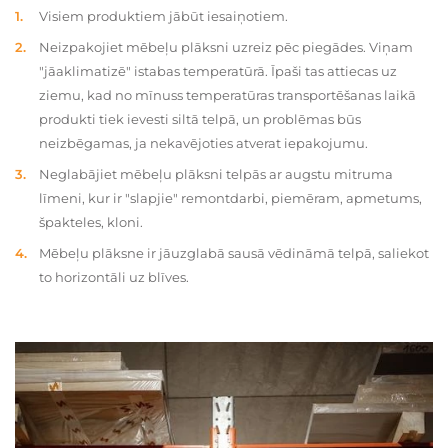
Visiem produktiem jābūt iesaiņotiem.
Neizpakojiet mēbeļu plāksni uzreiz pēc piegādes. Viņam
"jāaklimatizē" istabas temperatūrā. Īpaši tas attiecas uz
ziemu, kad no mīnuss temperatūras transportēšanas laikā
produkti tiek ievesti siltā telpā, un problēmas būs
neizbēgamas, ja nekavējoties atverat iepakojumu.
Neglabājiet mēbeļu plāksni telpās ar augstu mitruma
līmeni, kur ir "slapjie" remontdarbi, piemēram, apmetums,
špakteles, kloni.
Mēbeļu plāksne ir jāuzglabā sausā vēdināmā telpā, saliekot
to horizontāli uz blīves.