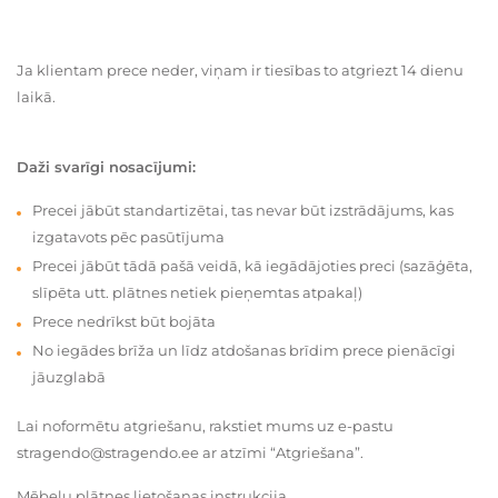
Ja klientam prece neder, viņam ir tiesības to atgriezt 14 dienu
laikā.
Daži svarīgi nosacījumi:
Precei jābūt standartizētai, tas nevar būt izstrādājums, kas
izgatavots pēc pasūtījuma
Precei jābūt tādā pašā veidā, kā iegādājoties preci (sazāģēta,
slīpēta utt. plātnes netiek pieņemtas atpakaļ)
Prece nedrīkst būt bojāta
No iegādes brīža un līdz atdošanas brīdim prece pienācīgi
jāuzglabā
Lai noformētu atgriešanu, rakstiet mums uz e-pastu
stragendo@stragendo.ee ar atzīmi “Atgriešana”.
Mēbeļu plātnes lietošanas instrukcija