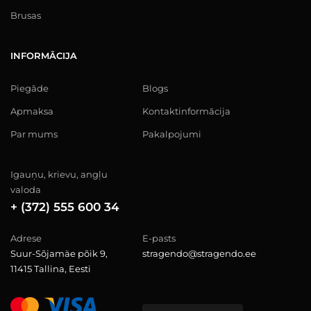
Brusas
INFORMĀCIJA
Piegāde
Blogs
Apmaksa
Kontaktinformācija
Par mums
Pakalpojumi
Igauņu, krievu, angļu
valoda
+ (372) 555 600 34
Adrese
E-pasts
Suur-Sõjamäe põik 9,
stragendo@stragendo.ee
11415 Tallina, Eesti