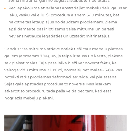
zema mitruma, gan no augstas istabas temperatūras.
Pēc iepakojuma atvēršanas apstrādājiet mēbeļu dēļu galus ar
laku, vasku vai eļļu. Šī procedūra aizņem 5-10 minūtes, bet
nākotnē tas ietaupīs jūs no daudzām problēmām. Ziemā
apsildāmās telpās ir ļoti zems gaisa mitrums, un parasti
neviens netraucē iegādāties un uzstādīt mitrinātājus.
Gandrīz visa mitruma atdeve notiek tieši caur mēbeļu plātnes
galiem (apmēram 75%), un, ja telpa ir sausa un karsta, plāksne
sāk plaisāt malās. Tajā pašā laikā bieži var novērot faktu, ka
vairoga vidū mitrums ir 10% (ti, normāls), bet malās - 5-6%, kas
noteikti radīs problēmas deformācijas veidā. vai plaisāšana.
Sejas gala apstrādes procedūra to novērsīs. Mēs iesakām
atkārtot šo procedūru tādā pašā veidā pēc tam, kad esat
nogriezis mēbeļu plāksni.