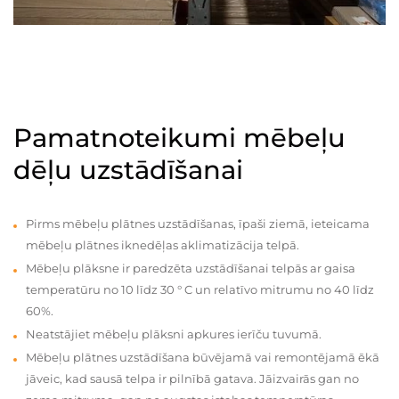
Pamatnoteikumi mēbeļu
dēļu uzstādīšanai
Pirms mēbeļu plātnes uzstādīšanas, īpaši ziemā, ieteicama
mēbeļu plātnes iknedēļas aklimatizācija telpā.
Mēbeļu plāksne ir paredzēta uzstādīšanai telpās ar gaisa
temperatūru no 10 līdz 30 ° C un relatīvo mitrumu no 40 līdz
60%.
Neatstājiet mēbeļu plāksni apkures ierīču tuvumā.
Mēbeļu plātnes uzstādīšana būvējamā vai remontējamā ēkā
jāveic, kad sausā telpa ir pilnībā gatava. Jāizvairās gan no