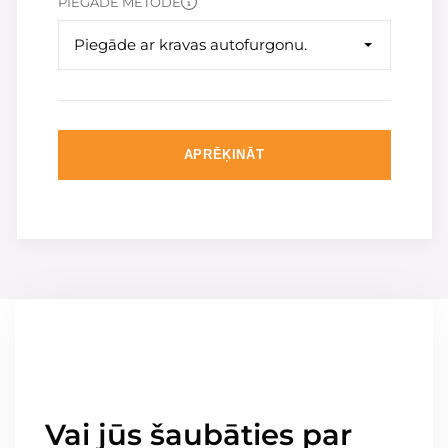
PIEGĀDE METODE
Piegāde ar kravas autofurgonu.
APRĒĶINĀT
Vai jūs šaubāties par