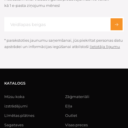
kā 1 e-pasta ziņojumu mēnesī
* parakstoties jaunumu saņemšanai, jūs piekrītat personas datu
apstrādei un informācijas iegūšanai atbilstoši
lietotāja līgumu
KATALOGS
Mūsu koka
Zāģmateriāli
izstrādājumi
Eļļa
Līmētas plātnes
Outlet
Sagataves
Visas preces