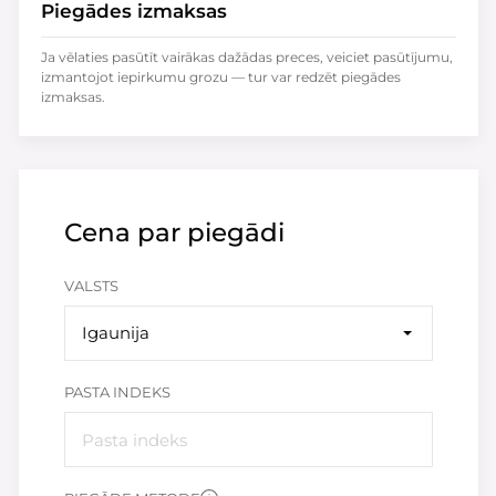
Piegādes izmaksas
Ja vēlaties pasūtīt vairākas dažādas preces, veiciet pasūtījumu,
izmantojot iepirkumu grozu — tur var redzēt piegādes
izmaksas.
Cena par piegādi
VALSTS
Igaunija
PASTA INDEKS