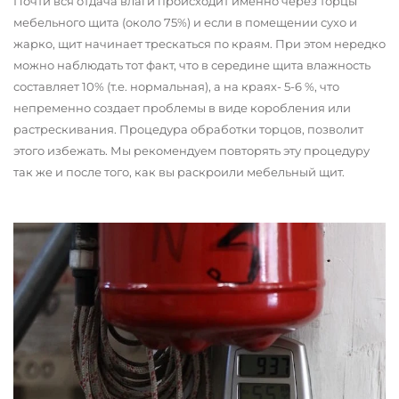
Почти вся отдача влаги происходит именно через торцы
мебельного щита (около 75%) и если в помещении сухо и
жарко, щит начинает трескаться по краям. При этом нередко
можно наблюдать тот факт, что в середине щита влажность
составляет 10% (т.е. нормальная), а на краях- 5-6 %, что
непременно создает проблемы в виде коробления или
растрескивания. Процедура обработки торцов, позволит
этого избежать. Мы рекомендуем повторять эту процедуру
так же и после того, как вы раскроили мебельный щит.