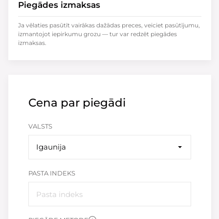
Piegādes izmaksas
Ja vēlaties pasūtīt vairākas dažādas preces, veiciet pasūtījumu,
izmantojot iepirkumu grozu — tur var redzēt piegādes
izmaksas.
Cena par piegādi
VALSTS
Igaunija
PASTA INDEKS