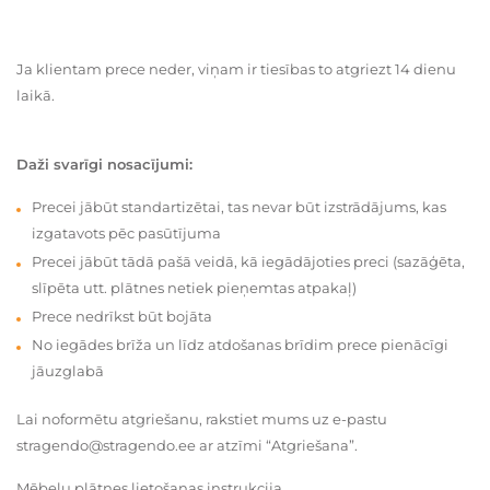
Ja klientam prece neder, viņam ir tiesības to atgriezt 14 dienu
laikā.
Daži svarīgi nosacījumi:
Precei jābūt standartizētai, tas nevar būt izstrādājums, kas
izgatavots pēc pasūtījuma
Precei jābūt tādā pašā veidā, kā iegādājoties preci (sazāģēta,
slīpēta utt. plātnes netiek pieņemtas atpakaļ)
Prece nedrīkst būt bojāta
No iegādes brīža un līdz atdošanas brīdim prece pienācīgi
jāuzglabā
Lai noformētu atgriešanu, rakstiet mums uz e-pastu
stragendo@stragendo.ee ar atzīmi “Atgriešana”.
Mēbeļu plātnes lietošanas instrukcija