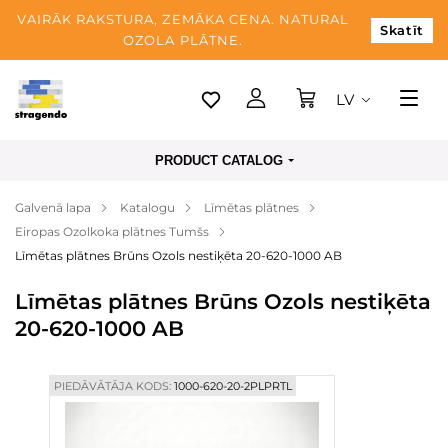
VAIRĀK RAKSTURA, ZEMĀKA CENA. NATURAL
Skatīt
OZOLA PLĀTNE.
LV
Tallina
PRODUCT CATALOG
Piegāde
Galvenā lapa
Katalogu
Līmētas plātnes
Apmaksa
Eiropas Ozolkoka plātnes Tumšs
Par mums
Līmētas plātnes Brūns Ozols nestiķēta 20-620-1000 AB
Blogs
Līmētas plātnes Brūns Ozols nestiķēta
20-620-1000 AB
Kontaktinformācija
PIEDĀVĀTĀJA KODS:
1000-620-20-2PLPRTL