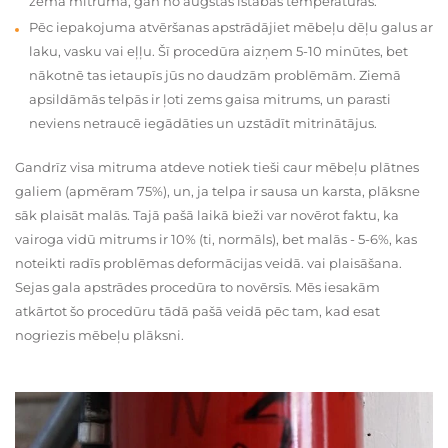
zema mitruma, gan no augstas istabas temperatūras.
Pēc iepakojuma atvēršanas apstrādājiet mēbeļu dēļu galus ar
laku, vasku vai eļļu. Šī procedūra aizņem 5-10 minūtes, bet
nākotnē tas ietaupīs jūs no daudzām problēmām. Ziemā
apsildāmās telpās ir ļoti zems gaisa mitrums, un parasti
neviens netraucē iegādāties un uzstādīt mitrinātājus.
Gandrīz visa mitruma atdeve notiek tieši caur mēbeļu plātnes
galiem (apmēram 75%), un, ja telpa ir sausa un karsta, plāksne
sāk plaisāt malās. Tajā pašā laikā bieži var novērot faktu, ka
vairoga vidū mitrums ir 10% (ti, normāls), bet malās - 5-6%, kas
noteikti radīs problēmas deformācijas veidā. vai plaisāšana.
Sejas gala apstrādes procedūra to novērsīs. Mēs iesakām
atkārtot šo procedūru tādā pašā veidā pēc tam, kad esat
nogriezis mēbeļu plāksni.