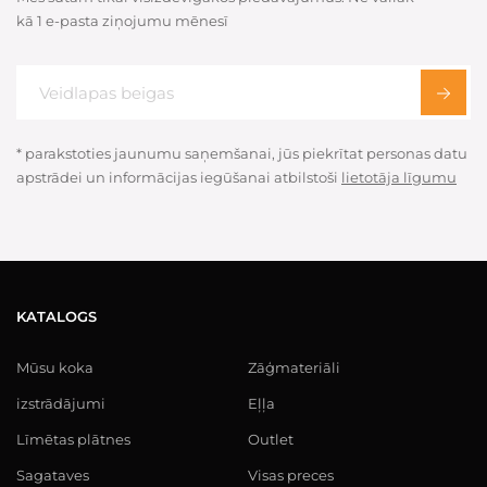
kā 1 e-pasta ziņojumu mēnesī
* parakstoties jaunumu saņemšanai, jūs piekrītat personas datu
apstrādei un informācijas iegūšanai atbilstoši
lietotāja līgumu
KATALOGS
Mūsu koka
Zāģmateriāli
izstrādājumi
Eļļa
Līmētas plātnes
Outlet
Sagataves
Visas preces