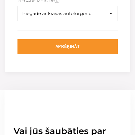
PIEGĀDE METODE
Piegāde ar kravas autofurgonu.
APRĒĶINĀT
Vai jūs šaubāties par