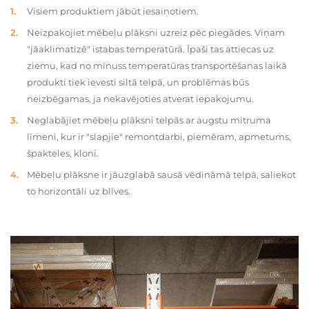
Visiem produktiem jābūt iesaiņotiem.
Neizpakojiet mēbeļu plāksni uzreiz pēc piegādes. Viņam
"jāaklimatizē" istabas temperatūrā. Īpaši tas attiecas uz
ziemu, kad no mīnuss temperatūras transportēšanas laikā
produkti tiek ievesti siltā telpā, un problēmas būs
neizbēgamas, ja nekavējoties atverat iepakojumu.
Neglabājiet mēbeļu plāksni telpās ar augstu mitruma
līmeni, kur ir "slapjie" remontdarbi, piemēram, apmetums,
špakteles, kloni.
Mēbeļu plāksne ir jāuzglabā sausā vēdināmā telpā, saliekot
to horizontāli uz blīves.