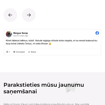
Parakstieties mūsu jaunumu
saņemšanai
Mēs sūtam tikai visizdevīgākos piedāvājumus. Ne vairāk