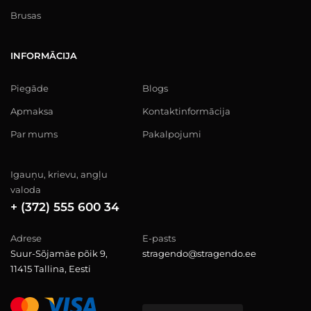
Brusas
INFORMĀCIJA
Piegāde
Blogs
Apmaksa
Kontaktinformācija
Par mums
Pakalpojumi
Igauņu, krievu, angļu
valoda
+ (372) 555 600 34
Adrese
E-pasts
Suur-Sõjamäe põik 9,
stragendo@stragendo.ee
11415 Tallina, Eesti