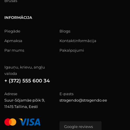
Brusas
INFORMĀCIJA
Piegāde
Blogs
Apmaksa
Kontaktinformācija
Par mums
Pakalpojumi
Igauņu, krievu, angļu
valoda
+ (372) 555 600 34
Adrese
E-pasts
Suur-Sõjamäe põik 9,
stragendo@stragendo.ee
11415 Tallina, Eesti
Google reviews