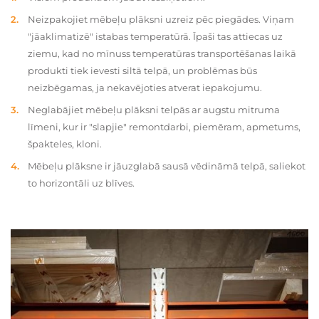
Neizpakojiet mēbeļu plāksni uzreiz pēc piegādes. Viņam
"jāaklimatizē" istabas temperatūrā. Īpaši tas attiecas uz
ziemu, kad no mīnuss temperatūras transportēšanas laikā
produkti tiek ievesti siltā telpā, un problēmas būs
neizbēgamas, ja nekavējoties atverat iepakojumu.
Neglabājiet mēbeļu plāksni telpās ar augstu mitruma
līmeni, kur ir "slapjie" remontdarbi, piemēram, apmetums,
špakteles, kloni.
Mēbeļu plāksne ir jāuzglabā sausā vēdināmā telpā, saliekot
to horizontāli uz blīves.