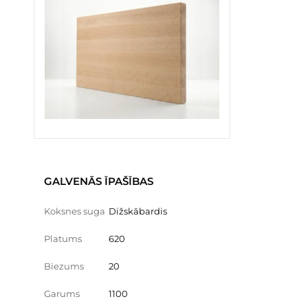
GALVENĀS ĪPAŠĪBAS
Koksnes suga
Dižskābardis
Platums
620
Biezums
20
Garums
1100