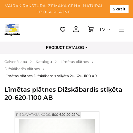
VAIRĀK RAKSTURA, ZEMĀKA CENA. NATURAL
Skatīt
OZOLA PLĀTNE.
LV
Tallina
PRODUCT CATALOG
Piegāde
Galvenā lapa
Katalogu
Līmētas plātnes
Apmaksa
Dižskābarža plātnes
Par mums
Līmētas plātnes Dižskābardis stiķēta 20-620-1100 AB
Blogs
Līmētas plātnes Dižskābardis stiķēta
20-620-1100 AB
Kontaktinformācija
PIEDĀVĀTĀJA KODS:
1100-620-20-2SPL