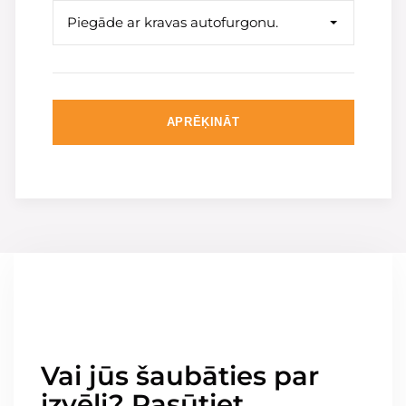
Piegāde ar kravas autofurgonu.
APRĒĶINĀT
Vai jūs šaubāties par
izvēli? Pasūtiet