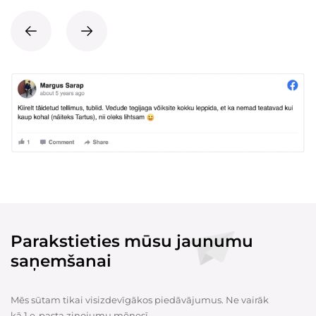
Parakstieties mūsu jaunumu
saņemšanai
Mēs sūtam tikai visizdevīgākos piedāvājumus. Ne vairāk
kā 1 e-pasta ziņojumu mēnesī