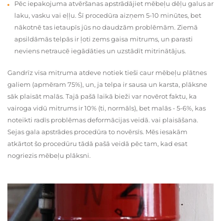
Pēc iepakojuma atvēršanas apstrādājiet mēbeļu dēļu galus ar
laku, vasku vai eļļu. Šī procedūra aizņem 5-10 minūtes, bet
nākotnē tas ietaupīs jūs no daudzām problēmām. Ziemā
apsildāmās telpās ir ļoti zems gaisa mitrums, un parasti
neviens netraucē iegādāties un uzstādīt mitrinātājus.
Gandrīz visa mitruma atdeve notiek tieši caur mēbeļu plātnes
galiem (apmēram 75%), un, ja telpa ir sausa un karsta, plāksne
sāk plaisāt malās. Tajā pašā laikā bieži var novērot faktu, ka
vairoga vidū mitrums ir 10% (ti, normāls), bet malās - 5-6%, kas
noteikti radīs problēmas deformācijas veidā. vai plaisāšana.
Sejas gala apstrādes procedūra to novērsīs. Mēs iesakām
atkārtot šo procedūru tādā pašā veidā pēc tam, kad esat
nogriezis mēbeļu plāksni.