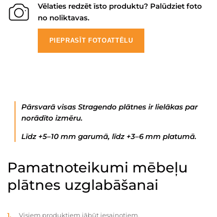
Vēlaties redzēt īsto produktu? Palūdziet foto
no noliktavas.
PIEPRASĪT FOTOATTĒLU
Pārsvarā visas Stragendo plātnes ir lielākas par
norādīto izmēru.
Līdz +5–10 mm garumā, līdz +3–6 mm platumā.
Pamatnoteikumi mēbeļu
plātnes uzglabāšanai
Visiem produktiem jābūt iesaiņotiem.