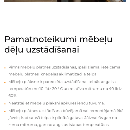
Pamatnoteikumi mēbeļu
dēļu uzstādīšanai
Pirms mēbeļu plātnes uzstādīšanas, īpaši ziemā, ieteicama
mēbeļu plātnes iknedēļas aklimatizācija telpā.
Mēbeļu plāksne ir paredzēta uzstādīšanai telpās ar gaisa
temperatūru no 10 līdz 30 ° C un relatīvo mitrumu no 40 līdz
60%.
Neatstājiet mēbeļu plāksni apkures ierīču tuvumā.
Mēbeļu plātnes uzstādīšana būvējamā vai remontējamā ēkā
jāveic, kad sausā telpa ir pilnībā gatava. Jāizvairās gan no
zema mitruma, gan no augstas istabas temperatūras.