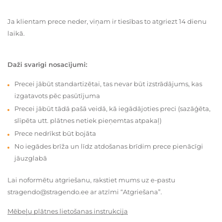
Ja klientam prece neder, viņam ir tiesības to atgriezt 14 dienu
laikā.
Daži svarīgi nosacījumi:
Precei jābūt standartizētai, tas nevar būt izstrādājums, kas
izgatavots pēc pasūtījuma
Precei jābūt tādā pašā veidā, kā iegādājoties preci (sazāģēta,
slīpēta utt. plātnes netiek pieņemtas atpakaļ)
Prece nedrīkst būt bojāta
No iegādes brīža un līdz atdošanas brīdim prece pienācīgi
jāuzglabā
Lai noformētu atgriešanu, rakstiet mums uz e-pastu
stragendo@stragendo.ee ar atzīmi “Atgriešana”.
Mēbeļu plātnes lietošanas instrukcija