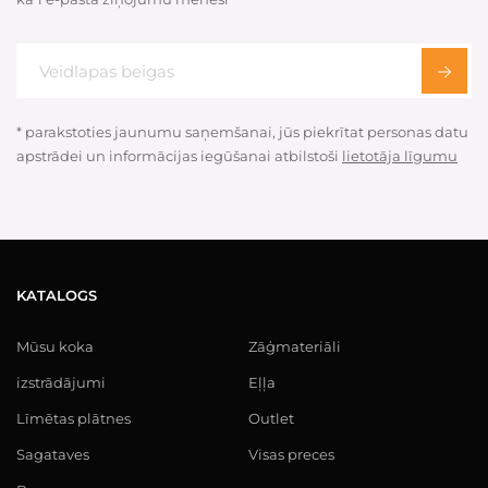
* parakstoties jaunumu saņemšanai, jūs piekrītat personas datu
apstrādei un informācijas iegūšanai atbilstoši
lietotāja līgumu
KATALOGS
Mūsu koka
Zāģmateriāli
izstrādājumi
Eļļa
Līmētas plātnes
Outlet
Sagataves
Visas preces