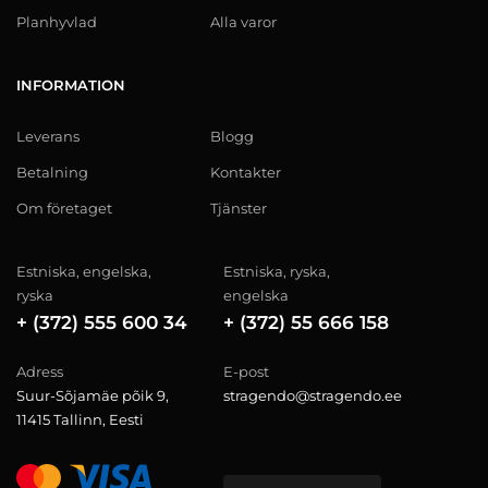
Planhyvlad
Alla varor
INFORMATION
Leverans
Blogg
Betalning
Kontakter
Om företaget
Tjänster
Estniska, engelska,
Estniska, ryska,
ryska
engelska
+ (372) 555 600 34
+ (372) 55 666 158
Adress
E-post
Suur-Sõjamäe põik 9,
stragendo@stragendo.ee
11415 Tallinn, Eesti