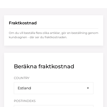
Fraktkostnad
Om du vill beställa flera olika artiklar, gör en beställning genom
kundvagnen - där ser du fraktkostnaden.
Beräkna fraktkostnad
COUNTRY
Estland
POSTIINDEKS