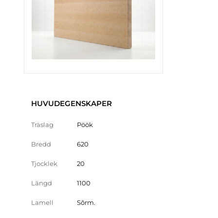
HUVUDEGENSKAPER
Träslag
Pöök
Bredd
620
Tjocklek
20
Längd
1100
Lamell
Sõrm.