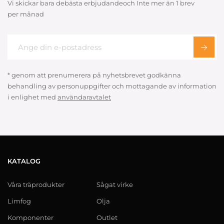
Vi skickar bara debästa erbjudandeoch Inte mer än 1 brev
per månad
* genom att prenumerera på nyhetsbrevet godkänna
behandling av personuppgifter och mottagande av information
i enlighet med
användaravtalet
KATALOG
Våra träprodukter
Sågat virke
Limfog
Olja
Komponenter
Outlet