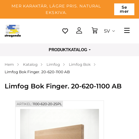
MER KARAKTÄR, LÄGRE PRIS. NATURAL
Se
mer
EKSKIVA.
SV
Tallinn
PRODUKTKATALOG
Leverans
Hem
Katalog
Limfog
Limfog Bok
Betalning
Limfog Bok Finger. 20-620-1100 AB
Om företaget
Limfog Bok Finger. 20-620-1100 AB
Blogg
Kontakter
ARTIKEL:
1100-620-20-2SPL