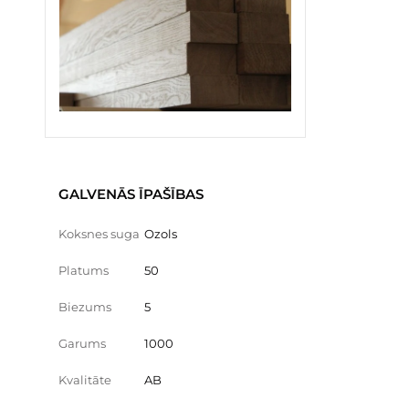
GALVENĀS ĪPAŠĪBAS
Koksnes suga
Ozols
Platums
50
Biezums
5
Garums
1000
Kvalitāte
AB