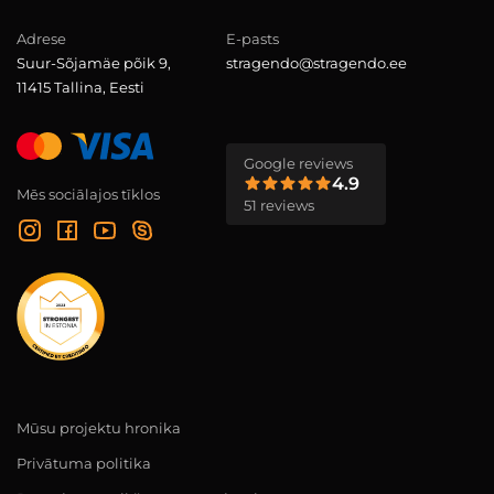
Adrese
E-pasts
Suur-Sõjamäe põik 9,
stragendo@stragendo.ee
11415 Tallina, Eesti
Google reviews
4.9
Mēs sociālajos tīklos
51 reviews
Mūsu projektu hronika
Privātuma politika