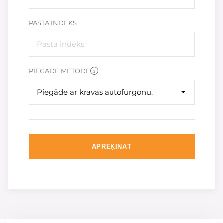
PASTA INDEKS
PIEGĀDE METODE
Piegāde ar kravas autofurgonu.
APRĒĶINĀT