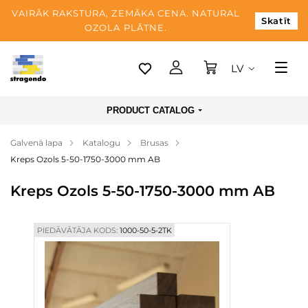
VAIRĀK RAKSTURA, ZEMĀKA CENA. NATURAL
Skatīt
OZOLA PLĀTNE.
LV
Tallina
PRODUCT CATALOG
Piegāde
Galvenā lapa
Katalogu
Brusas
Apmaksa
Kreps Ozols 5-50-1750-3000 mm AB
Par mums
Kreps Ozols 5-50-1750-3000 mm AB
Blogs
Kontaktinformācija
PIEDĀVĀTĀJA KODS:
1000-50-5-2TK