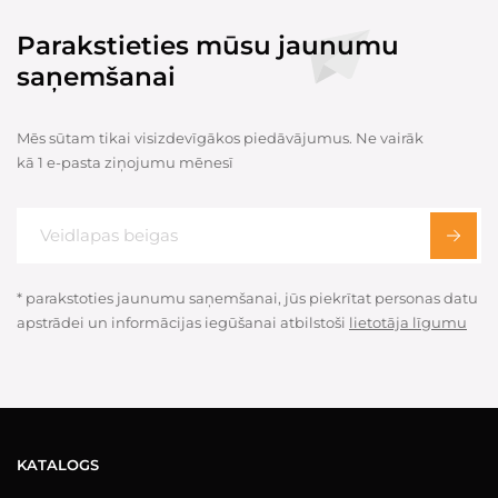
Parakstieties mūsu jaunumu
saņemšanai
Mēs sūtam tikai visizdevīgākos piedāvājumus. Ne vairāk
kā 1 e-pasta ziņojumu mēnesī
* parakstoties jaunumu saņemšanai, jūs piekrītat personas datu
apstrādei un informācijas iegūšanai atbilstoši
lietotāja līgumu
KATALOGS