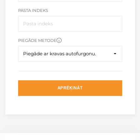
PASTA INDEKS
PIEGĀDE METODE
Piegāde ar kravas autofurgonu.
APRĒĶINĀT