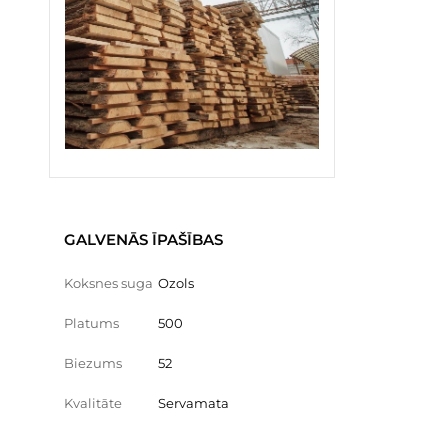
GALVENĀS ĪPAŠĪBAS
Koksnes suga
Ozols
Platums
500
Biezums
52
Kvalitāte
Servamata