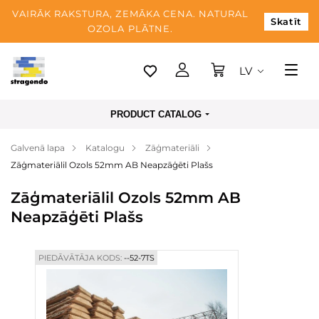
VAIRĀK RAKSTURA, ZEMĀKA CENA. NATURAL
Skatīt
OZOLA PLĀTNE.
LV
Tallina
PRODUCT CATALOG
Piegāde
Galvenā lapa
Katalogu
Zāģmateriāli
Apmaksa
Zāģmateriālil Ozols 52mm AB Neapzāģēti Plašs
Par mums
Zāģmateriālil Ozols 52mm AB
Blogs
Neapzāģēti Plašs
Kontaktinformācija
PIEDĀVĀTĀJA KODS:
--52-7TS