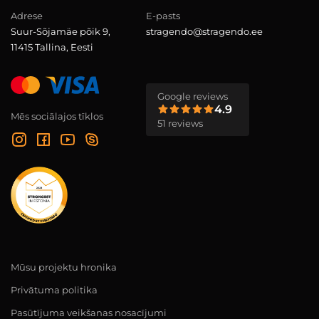
Adrese
E-pasts
Suur-Sõjamäe põik 9,
stragendo@stragendo.ee
11415 Tallina, Eesti
Google reviews
4.9
Mēs sociālajos tīklos
51 reviews
Mūsu projektu hronika
Privātuma politika
Pasūtījuma veikšanas nosacījumi