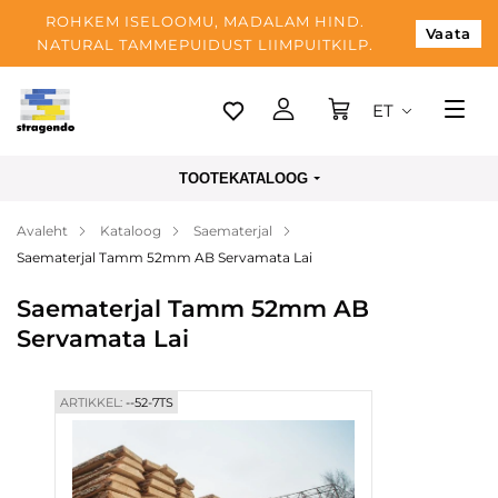
ROHKEM ISELOOMU, MADALAM HIND.
Vaata
NATURAL TAMMEPUIDUST LIIMPUITKILP.
ET
Tallinn
TOOTEKATALOOG
Tarnimine
Avaleht
Kataloog
Saematerjal
Makse
Saematerjal Tamm 52mm AB Servamata Lai
Meist
Saematerjal Tamm 52mm AB
Blogi
Servamata Lai
Kontaktid
ARTIKKEL:
--52-7TS