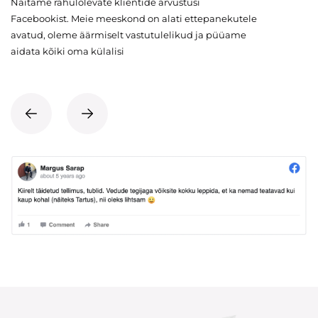
Näitame rahulolevate klientide arvustusi
Facebookist. Meie meeskond on alati ettepanekutele
avatud, oleme äärmiselt vastutulelikud ja püüame
aidata kõiki oma külalisi