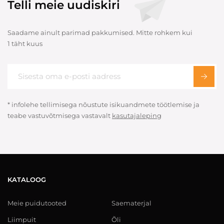
Telli meie uudiskiri
Saadame ainult parimad pakkumised. Mitte rohkem kui
1 täht kuus
* infolehe tellimisega nõustute isikuandmete töötlemise ja
teabe vastuvõtmisega vastavalt
kasutajaleping
KATALOOG
Meie puidutooted
Saematerjal
Liimpuit
Õli