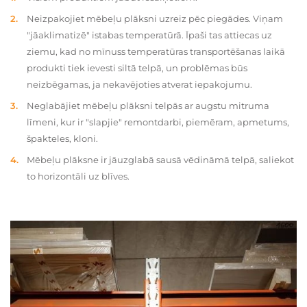
Neizpakojiet mēbeļu plāksni uzreiz pēc piegādes. Viņam
"jāaklimatizē" istabas temperatūrā. Īpaši tas attiecas uz
ziemu, kad no mīnuss temperatūras transportēšanas laikā
produkti tiek ievesti siltā telpā, un problēmas būs
neizbēgamas, ja nekavējoties atverat iepakojumu.
Neglabājiet mēbeļu plāksni telpās ar augstu mitruma
līmeni, kur ir "slapjie" remontdarbi, piemēram, apmetums,
špakteles, kloni.
Mēbeļu plāksne ir jāuzglabā sausā vēdināmā telpā, saliekot
to horizontāli uz blīves.