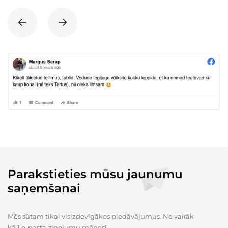
Parakstieties mūsu jaunumu
saņemšanai
Mēs sūtam tikai visizdevīgākos piedāvājumus. Ne vairāk
kā 1 e-pasta ziņojumu mēnesī