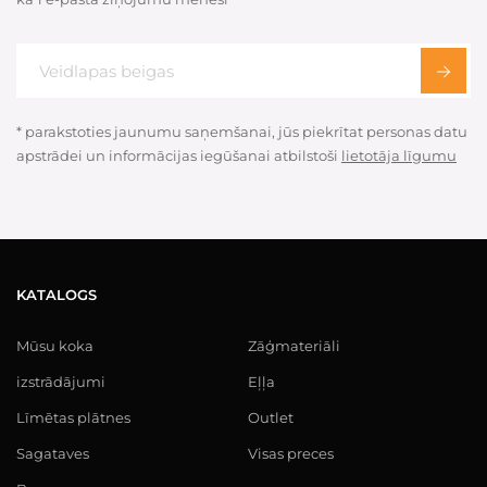
* parakstoties jaunumu saņemšanai, jūs piekrītat personas datu
apstrādei un informācijas iegūšanai atbilstoši
lietotāja līgumu
KATALOGS
Mūsu koka
Zāģmateriāli
izstrādājumi
Eļļa
Līmētas plātnes
Outlet
Sagataves
Visas preces