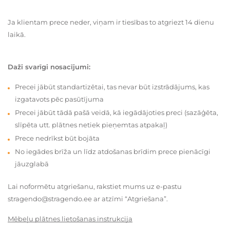
Ja klientam prece neder, viņam ir tiesības to atgriezt 14 dienu
laikā.
Daži svarīgi nosacījumi:
Precei jābūt standartizētai, tas nevar būt izstrādājums, kas
izgatavots pēc pasūtījuma
Precei jābūt tādā pašā veidā, kā iegādājoties preci (sazāģēta,
slīpēta utt. plātnes netiek pieņemtas atpakaļ)
Prece nedrīkst būt bojāta
No iegādes brīža un līdz atdošanas brīdim prece pienācīgi
jāuzglabā
Lai noformētu atgriešanu, rakstiet mums uz e-pastu
stragendo@stragendo.ee ar atzīmi “Atgriešana”.
Mēbeļu plātnes lietošanas instrukcija