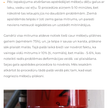
Pēc iepakojuma atvēršanas apstrādājiet mēbeļu dēļu galus ar
laku, vasku vai eļļu. Šī procedūra aizņem 5-10 minūtes, bet
nākotnē tas ietaupīs jūs no daudzām problēmām. Ziemā
apsildāmās telpās ir ļoti zems gaisa mitrums, un parasti
neviens netraucē iegādāties un uzstādīt mitrinātājus.
Gandrīz visa mitruma atdeve notiek tieši caur mēbeļu plātnes
galiem (apmēram 75%), un, ja telpa ir sausa un karsta, plāksne
sāk plaisāt malās. Tajā pašā laikā bieži var novērot faktu, ka
vairoga vidū mitrums ir 10% (ti, normāls), bet malās - 5-6%, kas
noteikti radīs problēmas deformācijas veidā. vai plaisāšana.
Sejas gala apstrādes procedūra to novērsīs. Mēs iesakām
atkārtot šo procedūru tādā pašā veidā pēc tam, kad esat
nogriezis mēbeļu plāksni.