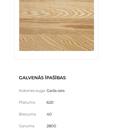
GALVENĀS ĪPAŠĪBAS
Koksnes suga
Gaišs osis
Platums
620
Biezums
40
Garums
2800