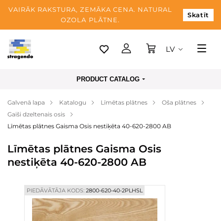
VAIRĀK RAKSTURA, ZEMĀKA CENA. NATURAL
Skatīt
OZOLA PLĀTNE.
LV
Tallina
PRODUCT CATALOG
Piegāde
Galvenā lapa
Katalogu
Līmētas plātnes
Oša plātnes
Apmaksa
Gaiši dzeltenais osis
Par mums
Līmētas plātnes Gaisma Osis nestiķēta 40-620-2800 AB
Blogs
Līmētas plātnes Gaisma Osis
nestiķēta 40-620-2800 AB
Kontaktinformācija
PIEDĀVĀTĀJA KODS:
2800-620-40-2PLHSL