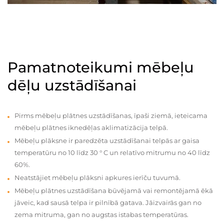
Pamatnoteikumi mēbeļu
dēļu uzstādīšanai
Pirms mēbeļu plātnes uzstādīšanas, īpaši ziemā, ieteicama
mēbeļu plātnes iknedēļas aklimatizācija telpā.
Mēbeļu plāksne ir paredzēta uzstādīšanai telpās ar gaisa
temperatūru no 10 līdz 30 ° C un relatīvo mitrumu no 40 līdz
60%.
Neatstājiet mēbeļu plāksni apkures ierīču tuvumā.
Mēbeļu plātnes uzstādīšana būvējamā vai remontējamā ēkā
jāveic, kad sausā telpa ir pilnībā gatava. Jāizvairās gan no
zema mitruma, gan no augstas istabas temperatūras.