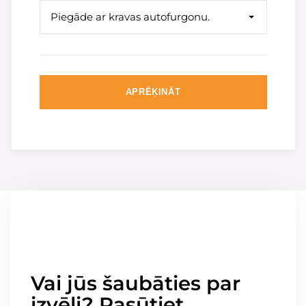
Piegāde ar kravas autofurgonu.
APRĒĶINĀT
Vai jūs šaubāties par
izvēli? Pasūtiet