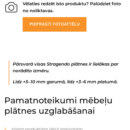
Vēlaties redzēt īsto produktu? Palūdziet foto
no noliktavas.
PIEPRASĪT FOTOATTĒLU
Pārsvarā visas Stragendo plātnes ir lielākas par
norādīto izmēru.
Līdz +5–10 mm garumā, līdz +3–6 mm platumā.
Pamatnoteikumi mēbeļu
plātnes uzglabāšanai
Visiem produktiem jābūt iesaiņotiem.