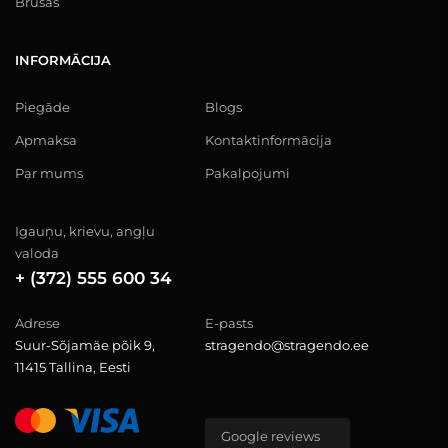
Brusas
INFORMĀCIJA
Piegāde
Blogs
Apmaksa
Kontaktinformācija
Par mums
Pakalpojumi
Igauņu, krievu, angļu
valoda
+ (372) 555 600 34
Adrese
E-pasts
Suur-Sõjamäe põik 9,
stragendo@stragendo.ee
11415 Tallina, Eesti
Google reviews