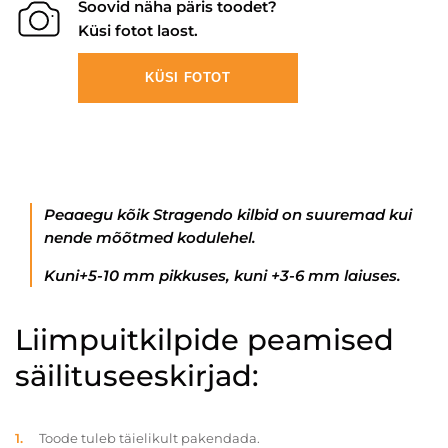
Soovid näha päris toodet?
Küsi fotot laost.
KÜSI FOTOT
Peaaegu kõik Stragendo kilbid on suuremad kui
nende mõõtmed kodulehel.
Kuni+5-10 mm pikkuses, kuni +3-6 mm laiuses.
Liimpuitkilpide peamised
säilituseeskirjad:
Toode tuleb täielikult pakendada.