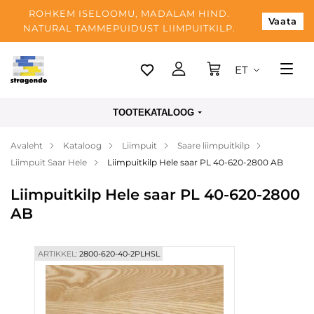
ROHKEM ISELOOMU, MADALAM HIND.
Vaata
NATURAL TAMMEPUIDUST LIIMPUITKILP.
ET
Tallinn
TOOTEKATALOOG
Tarnimine
Avaleht
Kataloog
Liimpuit
Saare liimpuitkilp
Makse
Liimpuit Saar Hele
Liimpuitkilp Hele saar PL 40-620-2800 AB
Meist
Liimpuitkilp Hele saar PL 40-620-2800
Blogi
AB
Kontaktid
ARTIKKEL:
2800-620-40-2PLHSL