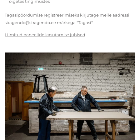
õigetes tingimustes.
Tagasipöördumise registreerimiseks kirjutage meile aadressil
stragendo@stragendo.ee märkega "Tagasi".
Liimitud paneelide kasutamise juhised