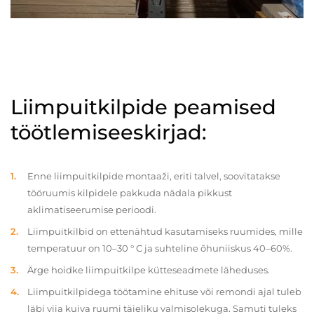
Liimpuitkilpide peamised
töötlemiseeskirjad:
Enne liimpuitkilpide montaaži, eriti talvel, soovitatakse
tööruumis kilpidele pakkuda nädala pikkust
aklimatiseerumise perioodi.
Liimpuitkilbid on ettenähtud kasutamiseks ruumides, mille
temperatuur on 10–30 ° C ja suhteline õhuniiskus 40–60%.
Ärge hoidke liimpuitkilpe kütteseadmete läheduses.
Liimpuitkilpidega töötamine ehituse või remondi ajal tuleb
läbi viia kuiva ruumi täieliku valmisolekuga. Samuti tuleks