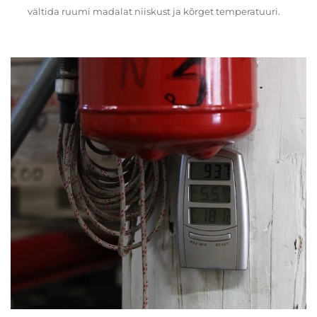
vältida ruumi madalat niiskust ja kõrget temperatuuri.