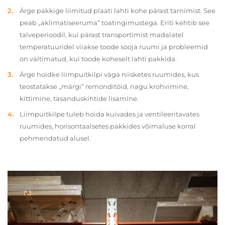
Ärge pakkige liimitud plaati lahti kohe pärast tarnimist. See
peab „aklimatiseeruma” toatingimustega. Eriti kehtib see
talveperioodil, kui pärast transportimist madalatel
temperatuuridel viiakse toode sooja ruumi ja probleemid
on vältimatud, kui toode koheselt lahti pakkida.
Ärge hoidke liimpuitkilpi väga niisketes ruumides, kus
teostatakse „märgi” remonditöid, nagu krohvimine,
kittimine, tasanduskihtide lisamine.
Liimpuitkilpe tuleb hoida kuivades ja ventileeritavates
ruumides, horisontaalsetes pakkides võimaluse korral
pehmendatud alusel.