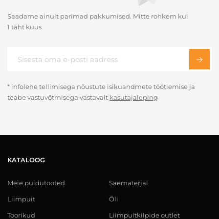
Saadame ainult parimad pakkumised. Mitte rohkem kui
1 täht kuus
* infolehe tellimisega nõustute isikuandmete töötlemise ja
teabe vastuvõtmisega vastavalt
kasutajaleping
KATALOOG
Meie puidutooted
Saematerjal
Liimpuit
Õli
Toorikud
Liimpuitkilpide outlet