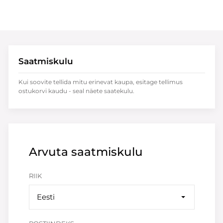
Saatmiskulu
Kui soovite tellida mitu erinevat kaupa, esitage tellimus
ostukorvi kaudu - seal näete saatekulu.
Arvuta saatmiskulu
RIIK
Eesti