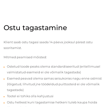
Ostu tagastamine
Klient saab ostu tagasi saada 14 päeva jooksul pärast ostu
sooritamist.
Mitmed peamised mõisted:
Ostetud toode peaks olema standardiseeritud (eritellimusel
valmistatud esemeid ei ole võimalik tagastada)
Esemed peavad olema samas seisukorras nagu enne ostmist
(lõigatud, lihvitud jne töödeldud puittooteid ei ole võimalik
tagastada)
Tootel ei tohiks olla kahjustusi
Ostu hetkest kuni tagastamise hetkeni tuleb kaupa hoida