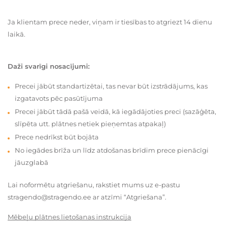
Ja klientam prece neder, viņam ir tiesības to atgriezt 14 dienu
laikā.
Daži svarīgi nosacījumi:
Precei jābūt standartizētai, tas nevar būt izstrādājums, kas
izgatavots pēc pasūtījuma
Precei jābūt tādā pašā veidā, kā iegādājoties preci (sazāģēta,
slīpēta utt. plātnes netiek pieņemtas atpakaļ)
Prece nedrīkst būt bojāta
No iegādes brīža un līdz atdošanas brīdim prece pienācīgi
jāuzglabā
Lai noformētu atgriešanu, rakstiet mums uz e-pastu
stragendo@stragendo.ee ar atzīmi “Atgriešana”.
Mēbeļu plātnes lietošanas instrukcija