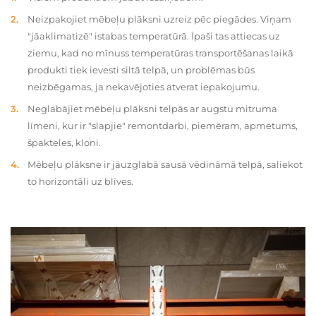
Neizpakojiet mēbeļu plāksni uzreiz pēc piegādes. Viņam
"jāaklimatizē" istabas temperatūrā. Īpaši tas attiecas uz
ziemu, kad no mīnuss temperatūras transportēšanas laikā
produkti tiek ievesti siltā telpā, un problēmas būs
neizbēgamas, ja nekavējoties atverat iepakojumu.
Neglabājiet mēbeļu plāksni telpās ar augstu mitruma
līmeni, kur ir "slapjie" remontdarbi, piemēram, apmetums,
špakteles, kloni.
Mēbeļu plāksne ir jāuzglabā sausā vēdināmā telpā, saliekot
to horizontāli uz blīves.