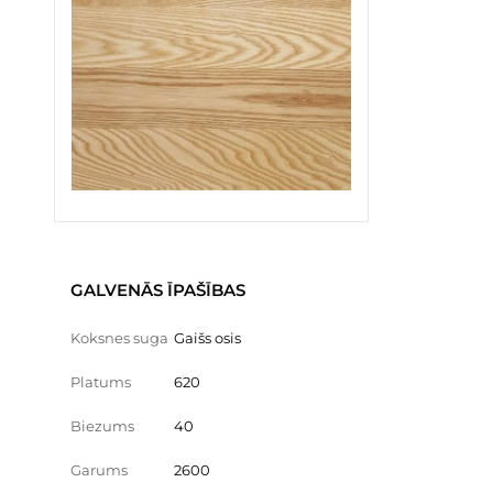
GALVENĀS ĪPAŠĪBAS
Koksnes suga
Gaišs osis
Platums
620
Biezums
40
Garums
2600