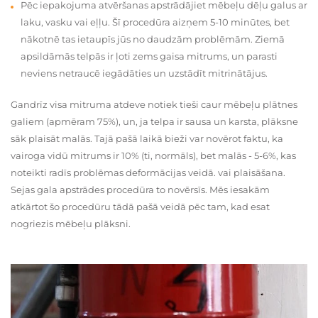
Pēc iepakojuma atvēršanas apstrādājiet mēbeļu dēļu galus ar
laku, vasku vai eļļu. Šī procedūra aizņem 5-10 minūtes, bet
nākotnē tas ietaupīs jūs no daudzām problēmām. Ziemā
apsildāmās telpās ir ļoti zems gaisa mitrums, un parasti
neviens netraucē iegādāties un uzstādīt mitrinātājus.
Gandrīz visa mitruma atdeve notiek tieši caur mēbeļu plātnes
galiem (apmēram 75%), un, ja telpa ir sausa un karsta, plāksne
sāk plaisāt malās. Tajā pašā laikā bieži var novērot faktu, ka
vairoga vidū mitrums ir 10% (ti, normāls), bet malās - 5-6%, kas
noteikti radīs problēmas deformācijas veidā. vai plaisāšana.
Sejas gala apstrādes procedūra to novērsīs. Mēs iesakām
atkārtot šo procedūru tādā pašā veidā pēc tam, kad esat
nogriezis mēbeļu plāksni.