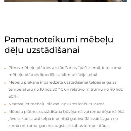
Pamatnoteikumi mēbeļu
dēļu uzstādīšanai
Pirms mēbeļu plātnes uzstādīšanas, īpaši ziemā, ieteicama
mēbeļu plātnes iknedēļas aklimatizācija telpā.
Mēbeļu plāksne ir paredzēta uzstādīšanai telpās ar gaisa
temperatūru no 10 līdz 30 ° C un relatīvo mitrumu no 40 līdz
60%.
Neatstājiet mēbeļu plāksni apkures ierīču tuvumā.
Mēbeļu plātnes uzstādīšana būvējamā vai remontējamā ēkā
jāveic, kad sausā telpa ir pilnībā gatava. Jāizvairās gan no
zema mitruma, gan no augstas istabas temperatūras.