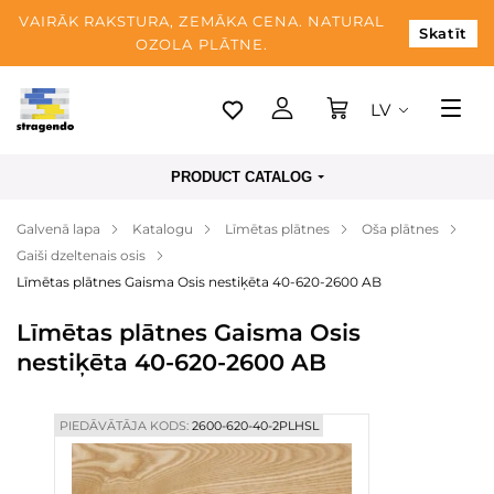
VAIRĀK RAKSTURA, ZEMĀKA CENA. NATURAL
Skatīt
OZOLA PLĀTNE.
LV
Tallina
PRODUCT CATALOG
Piegāde
Galvenā lapa
Katalogu
Līmētas plātnes
Oša plātnes
Apmaksa
Gaiši dzeltenais osis
Par mums
Līmētas plātnes Gaisma Osis nestiķēta 40-620-2600 AB
Blogs
Līmētas plātnes Gaisma Osis
nestiķēta 40-620-2600 AB
Kontaktinformācija
PIEDĀVĀTĀJA KODS:
2600-620-40-2PLHSL