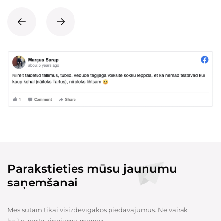
Parakstieties mūsu jaunumu
saņemšanai
Mēs sūtam tikai visizdevīgākos piedāvājumus. Ne vairāk
kā 1 e-pasta ziņojumu mēnesī