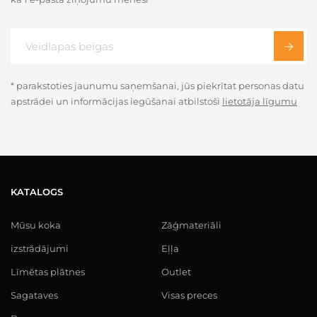
* parakstoties jaunumu saņemšanai, jūs piekrītat personas datu
apstrādei un informācijas iegūšanai atbilstoši
lietotāja līgumu
KATALOGS
Mūsu koka
Zāģmateriāli
izstrādājumi
Eļļa
Līmētas plātnes
Outlet
Sagataves
Visas preces