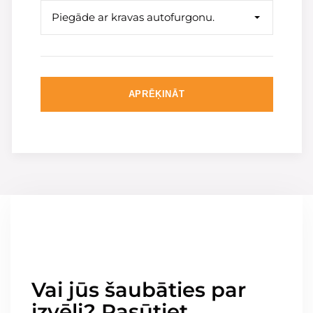
Piegāde ar kravas autofurgonu.
APRĒĶINĀT
Vai jūs šaubāties par
izvēli? Pasūtiet