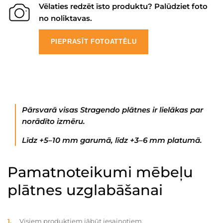
Vēlaties redzēt īsto produktu? Palūdziet foto
no noliktavas.
PIEPRASĪT FOTOATTĒLU
Pārsvarā visas Stragendo plātnes ir lielākas par
norādīto izmēru.
Līdz +5–10 mm garumā, līdz +3–6 mm platumā.
Pamatnoteikumi mēbeļu
plātnes uzglabāšanai
Visiem produktiem jābūt iesaiņotiem.