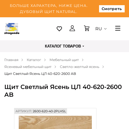
БОЛЬШЕ ХАРАКТЕРА, НИЖЕ ЦЕНА.
Смотреть
ДУБОВЫЙ ЩИТ NATURAL.
RU
Таллинн
КАТАЛОГ ТОВАРОВ
Доставка
Главная
Каталог
Мебельный щит
Оплата
Ясеневый мебельный щит
Светло-желтый ясень
О нас
Щит Светлый Ясень ЦЛ 40-620-2600 AB
Блог
Щит Светлый Ясень ЦЛ 40-620-2600
AB
Контакты
АРТИКУЛ:
2600-620-40-2PLHSL