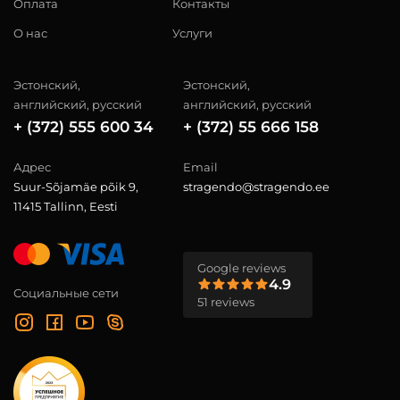
Оплата
Контакты
О нас
Услуги
Эстонский,
Эстонский,
английский, русский
английский, русский
+ (372) 555 600 34
+ (372) 55 666 158
Адрес
Email
Suur-Sõjamäe põik 9,
stragendo@stragendo.ee
11415 Tallinn, Eesti
Google reviews
4.9
Социальные сети
51 reviews