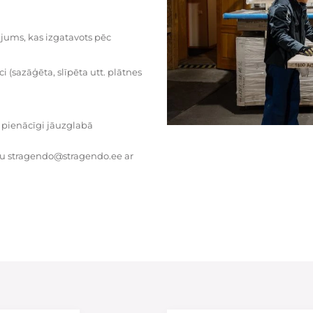
dājums, kas izgatavots pēc
i (sazāģēta, slīpēta utt. plātnes
 pienācīgi jāuzglabā
tu stragendo@stragendo.ee ar