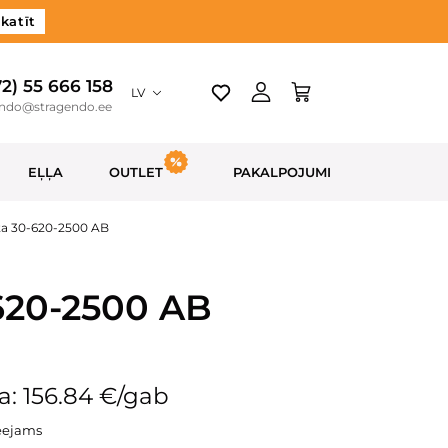
katīt
72) 55 666 158
LV
endo@stragendo.ee
EĻĻA
OUTLET
PAKALPOJUMI
ēta 30-620-2500 AB
-620-2500 AB
a: 156.84 €/gab
eejams