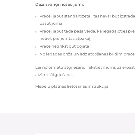
Daži svarīgi nosacījumi:
Precei jābūt standartizētai, tas nevar būt izstrā
pasūtījuma
Precei jābūt tādā pašā veidā, kā iegādājoties prec
netiek pieņemtas atpakaļ)
Prece nedrīkst būt bojāta
No iegādes brīža un līdz atdošanas brīdim prece
Lai noformētu atgriešanu, rakstiet mums uz e-pas
atzīmi “Atgriešana”.
Mēbeļu plātnes lietošanas instrukcija