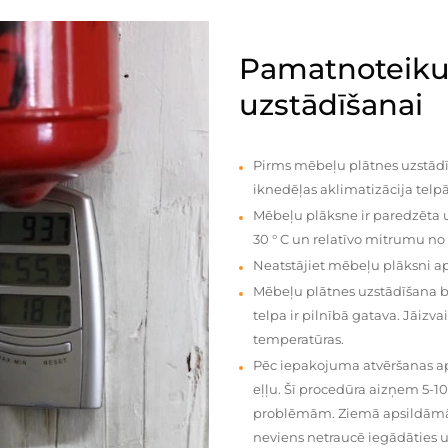
Pamatnoteiku
uzstādīšanai
Pirms mēbeļu plātnes uzstādī
iknedēļas aklimatizācija telpā
Mēbeļu plāksne ir paredzēta u
30 ° C un relatīvo mitrumu no
Neatstājiet mēbeļu plāksni a
Mēbeļu plātnes uzstādīšana 
telpa ir pilnībā gatava. Jāiz
temperatūras.
Pēc iepakojuma atvēršanas aps
eļļu. Šī procedūra aizņem 5-1
problēmām. Ziemā apsildāmās 
neviens netraucē iegādāties u