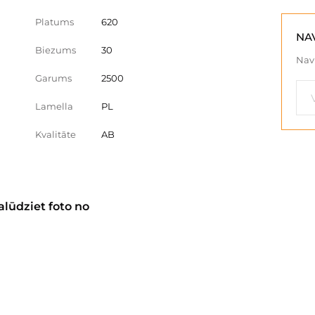
Platums
620
NA
Biezums
30
Nav 
Garums
2500
Lamella
PL
Kvalitāte
AB
alūdziet foto no