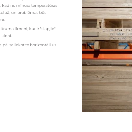
mu, kad no mīnuss temperatūras
ā telpā, un problēmas būs
umu.
ruma līmeni, kur ir "slapjie"
kloni.
pā, saliekot to horizontāli uz