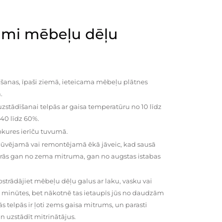
mi mēbeļu dēļu
šanas, īpaši ziemā, ieteicama mēbeļu plātnes
.
zstādīšanai telpās ar gaisa temperatūru no 10 līdz
 40 līdz 60%.
pkures ierīču tuvumā.
būvējamā vai remontējamā ēkā jāveic, kad sausā
vairās gan no zema mitruma, gan no augstas istabas
trādājiet mēbeļu dēļu galus ar laku, vasku vai
0 minūtes, bet nākotnē tas ietaupīs jūs no daudzām
telpās ir ļoti zems gaisa mitrums, un parasti
n uzstādīt mitrinātājus.