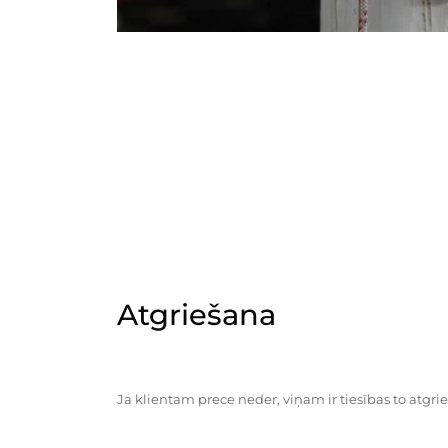
Atgriešana
Ja klientam prece neder, viņam ir tiesības to atgrie