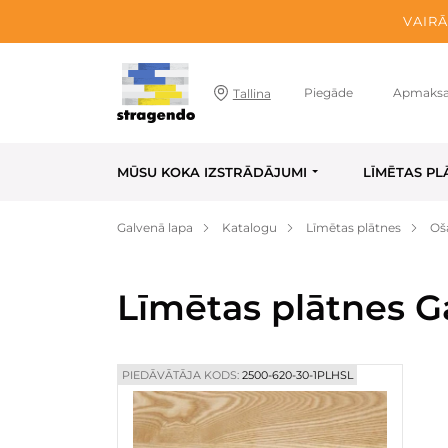
VAIRĀ
Piegāde
Apmaks
Tallina
MŪSU KOKA IZSTRĀDĀJUMI
LĪMĒTAS PL
Galvenā lapa
Katalogu
Līmētas plātnes
Oš
Līmētas plātnes G
PIEDĀVĀTĀJA KODS:
2500-620-30-1PLHSL