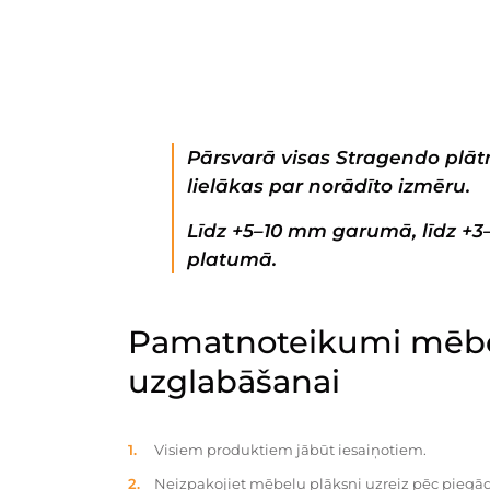
Pārsvarā visas Stragendo plātn
lielākas par norādīto izmēru.
Līdz +5–10 mm garumā, līdz +
platumā.
Pamatnoteikumi mēbe
uzglabāšanai
Visiem produktiem jābūt iesaiņotiem.
Neizpakojiet mēbeļu plāksni uzreiz pēc piegād