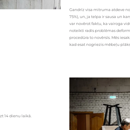
Gandrīz visa mitruma atdeve no
75%), un, ja telpa ir sausa un ka
var novērot faktu, ka vairoga vid
noteikti radīs problēmas deformā
procedūra to novērsīs. Mēs iesa
kad esat nogriezis mēbeļu plāks
zt 14 dienu laikā.