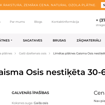
K RAKSTURA, ZEMĀKA CENA. NATURAL OZOLA PLĀTNE.
S
+ (3
a
Par mums
Blogs
Kontaktinformācija
strag
ĀTNES
SAGATAVES
BRUSAS
ZĀĢMATERIĀLI
a plātnes
Gaiši dzeltenais osis
Līmētas plātnes Gaisma Osis nestiķ
aisma Osis nestiķēta 30
Cen
GALVENĀS ĪPAŠĪBAS
Nav pi
Koksnes suga
Gaišs osis