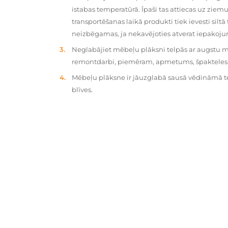
istabas temperatūrā. Īpaši tas attiecas uz zie
transportēšanas laikā produkti tiek ievesti silt
neizbēgamas, ja nekavējoties atverat iepakoj
Neglabājiet mēbeļu plāksni telpās ar augstu mit
remontdarbi, piemēram, apmetums, špakteles, 
Mēbeļu plāksne ir jāuzglabā sausā vēdināmā tel
blīves.