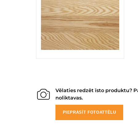
Vēlaties redzēt īsto produktu? P
noliktavas.
PIEPRASĪT FOTOATTĒLU