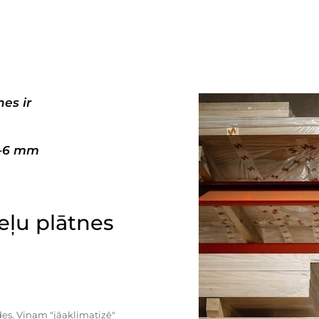
es ir
3–6 mm
ļu plātnes
es. Viņam "jāaklimatizē"