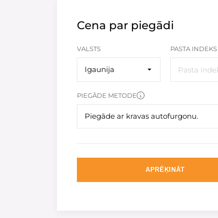
Cena par piegādi
VALSTS
PASTA INDEKS
Igaunija
PIEGĀDE METODE
Piegāde ar kravas autofurgonu.
APRĒĶINĀT