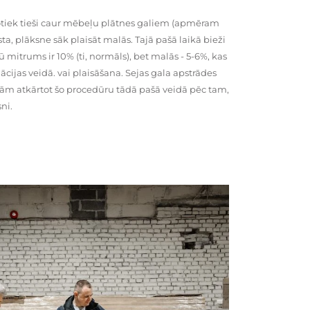
tiek tieši caur mēbeļu plātnes galiem (apmēram
rsta, plāksne sāk plaisāt malās. Tajā pašā laikā bieži
ū mitrums ir 10% (ti, normāls), bet malās - 5-6%, kas
cijas veidā. vai plaisāšana. Sejas gala apstrādes
kām atkārtot šo procedūru tādā pašā veidā pēc tam,
ni.