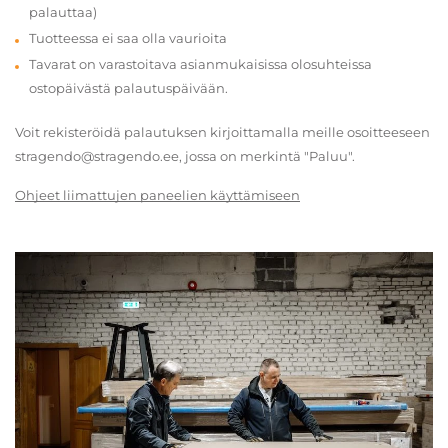
palauttaa)
Tuotteessa ei saa olla vaurioita
Tavarat on varastoitava asianmukaisissa olosuhteissa
ostopäivästä palautuspäivään.
Voit rekisteröidä palautuksen kirjoittamalla meille osoitteeseen
stragendo@stragendo.ee, jossa on merkintä "Paluu".
Ohjeet liimattujen paneelien käyttämiseen