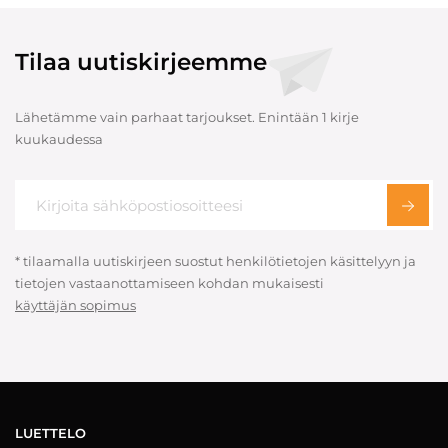
Tilaa uutiskirjeemme
Lähetämme vain parhaat tarjoukset. Enintään 1 kirje
kuukaudessa
* tilaamalla uutiskirjeen suostut henkilötietojen käsittelyyn ja
tietojen vastaanottamiseen kohdan mukaisesti
käyttäjän sopimus
LUETTELO