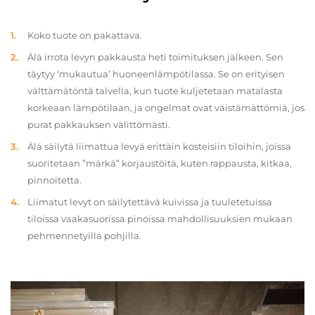
Koko tuote on pakattava.
Älä irrota levyn pakkausta heti toimituksen jälkeen. Sen
täytyy ‘mukautua’ huoneenlämpötilassa. Se on erityisen
välttämätöntä talvella, kun tuote kuljetetaan matalasta
korkeaan lämpötilaan, ja ongelmat ovat väistämättömiä, jos
purat pakkauksen välittömästi.
Älä säilytä liimattua levyä erittäin kosteisiin tiloihin, joissa
suoritetaan ”märkä” korjaustöitä, kuten rappausta, kitkaa,
pinnoitetta.
Liimatut levyt on säilytettävä kuivissa ja tuuletetuissa
tiloissa vaakasuorissa pinoissa mahdollisuuksien mukaan
pehmennetyillä pohjilla.