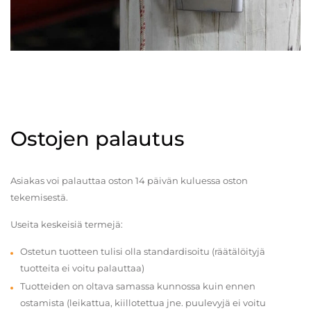
Ostojen palautus
Asiakas voi palauttaa oston 14 päivän kuluessa oston
tekemisestä.
Useita keskeisiä termejä:
Ostetun tuotteen tulisi olla standardisoitu (räätälöityjä
tuotteita ei voitu palauttaa)
Tuotteiden on oltava samassa kunnossa kuin ennen
ostamista (leikattua, kiillotettua jne. puulevyjä ei voitu