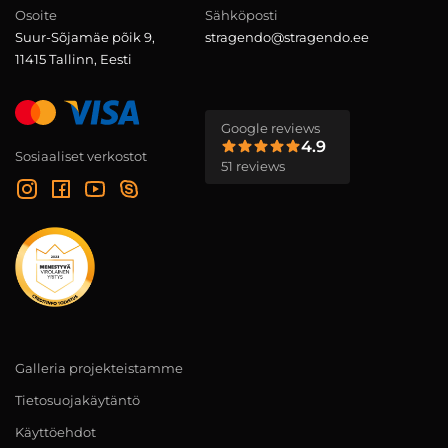
Osoite
Sähköposti
Suur-Sõjamäe põik 9,
stragendo@stragendo.ee
11415 Tallinn, Eesti
Google reviews
4.9
Sosiaaliset verkostot
51 reviews
Galleria projekteistamme
Tietosuojakäytäntö
Käyttöehdot