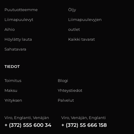
Puutuotteemme
Öljy
Liimapuulevyt
Liimapuulevyjen
Aihio
outlet
Höylätty lauta
Kaikki tavarat
Sahatavara
TIEDOT
Toimitus
Blogi
Maksu
Yhteystiedot
Yrityksen
Palvelut
Viro, Englanti, Venäjän
Viro, Venäjän, Englanti
+ (372) 555 600 34
+ (372) 55 666 158