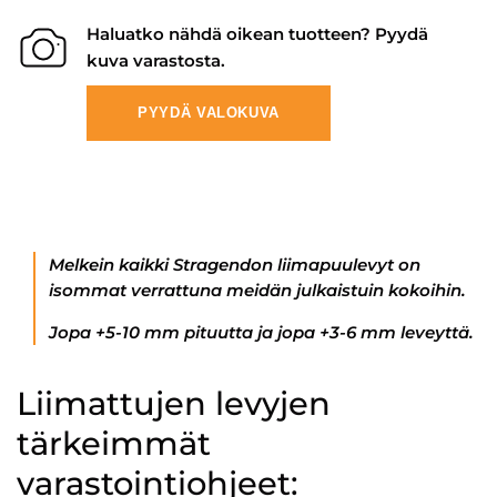
Haluatko nähdä oikean tuotteen? Pyydä
kuva varastosta.
PYYDÄ VALOKUVA
Melkein kaikki Stragendon liimapuulevyt on
isommat verrattuna meidän julkaistuin kokoihin.
Jopa +5-10 mm pituutta ja jopa +3-6 mm leveyttä.
Liimattujen levyjen
tärkeimmät
varastointiohjeet: