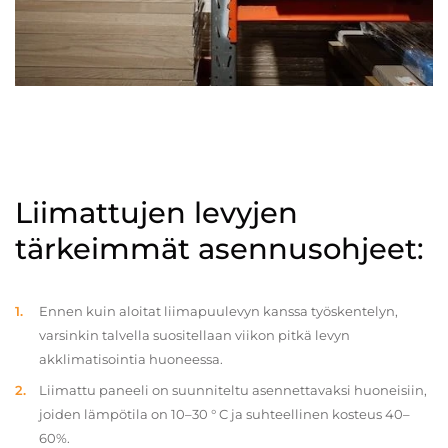
Liimattujen levyjen
tärkeimmät asennusohjeet:
Ennen kuin aloitat liimapuulevyn kanssa työskentelyn,
varsinkin talvella suositellaan viikon pitkä levyn
akklimatisointia huoneessa.
Liimattu paneeli on suunniteltu asennettavaksi huoneisiin,
joiden lämpötila on 10–30 ° C ja suhteellinen kosteus 40–
60%.