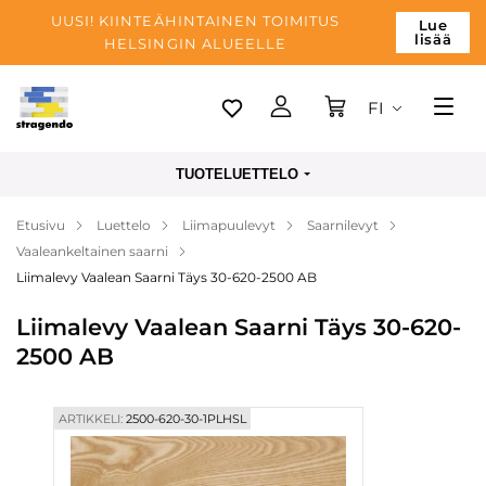
UUSI! KIINTEÄHINTAINEN TOIMITUS
Lue
lisää
HELSINGIN ALUEELLE
FI
Tallinn
TUOTELUETTELO
Toimitus
Etusivu
Luettelo
Liimapuulevyt
Saarnilevyt
Maksu
Vaaleankeltainen saarni
Yrityksen
Liimalevy Vaalean Saarni Täys 30-620-2500 AB
Blogi
Liimalevy Vaalean Saarni Täys 30-620-
2500 AB
Yhteystiedot
ARTIKKELI:
2500-620-30-1PLHSL