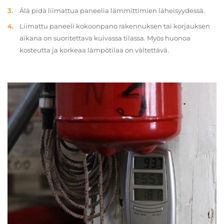
Älä pidä liimattua paneelia lämmittimien läheisyydessä.
Liimattu paneeli kokoonpano rakennuksen tai korjauksen
aikana on suoritettava kuivassa tilassa. Myös huonoa
kosteutta ja korkeaa lämpötilaa on vältettävä.