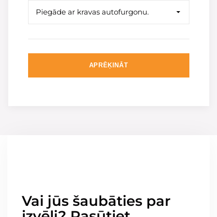
Piegāde ar kravas autofurgonu.
APRĒĶINĀT
Vai jūs šaubāties par
izvēli? Pasūtiet