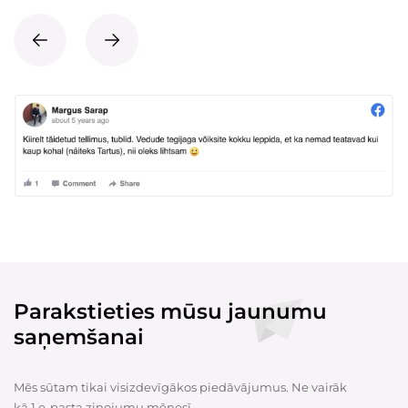
Parakstieties mūsu jaunumu
saņemšanai
Mēs sūtam tikai visizdevīgākos piedāvājumus. Ne vairāk
kā 1 e-pasta ziņojumu mēnesī