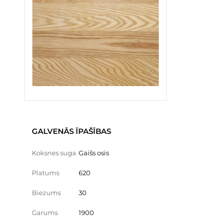
GALVENĀS ĪPAŠĪBAS
Koksnes suga
Gaišs osis
Platums
620
Biezums
30
Garums
1900