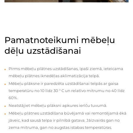
Pamatnoteikumi mēbeļu
dēļu uzstādīšanai
Pirms mēbeļu plātnes uzstādīšanas, īpaši ziemā, ieteicama
mēbeļu plātnes iknedēļas aklimatizācija telpā.
Mēbeļu plāksne ir paredzēta uzstādīšanai telpās ar gaisa
temperatūru no 10 līdz 30 ° C un relatīvo mitrumu no 40 līdz
60%.
Neatstājiet mēbeļu plāksni apkures ierīču tuvumā.
Mēbeļu plātnes uzstādīšana būvējamā vai remontējamā ēkā
jāveic, kad sausā telpa ir pilnībā gatava. Jāizvairās gan no
zema mitruma, gan no augstas istabas temperatūras.