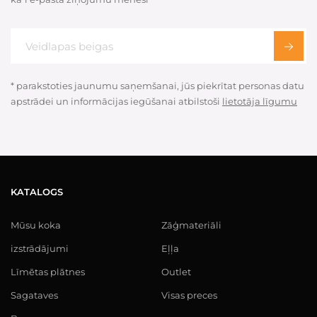
* parakstoties jaunumu saņemšanai, jūs piekrītat personas datu
apstrādei un informācijas iegūšanai atbilstoši
lietotāja līgumu
KATALOGS
Mūsu koka
Zāģmateriāli
izstrādājumi
Eļļa
Līmētas plātnes
Outlet
Sagataves
Visas preces