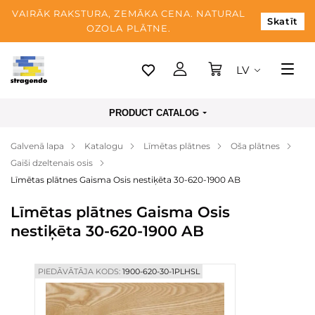
VAIRĀK RAKSTURA, ZEMĀKA CENA. NATURAL
Skatīt
OZOLA PLĀTNE.
LV
Tallina
PRODUCT CATALOG
Piegāde
Galvenā lapa
Katalogu
Līmētas plātnes
Oša plātnes
Apmaksa
Gaiši dzeltenais osis
Par mums
Līmētas plātnes Gaisma Osis nestiķēta 30-620-1900 AB
Blogs
Līmētas plātnes Gaisma Osis
nestiķēta 30-620-1900 AB
Kontaktinformācija
PIEDĀVĀTĀJA KODS:
1900-620-30-1PLHSL