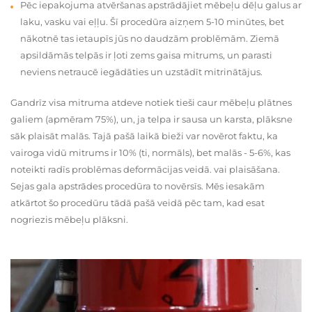
Pēc iepakojuma atvēršanas apstrādājiet mēbeļu dēļu galus ar
laku, vasku vai eļļu. Šī procedūra aizņem 5-10 minūtes, bet
nākotnē tas ietaupīs jūs no daudzām problēmām. Ziemā
apsildāmās telpās ir ļoti zems gaisa mitrums, un parasti
neviens netraucē iegādāties un uzstādīt mitrinātājus.
Gandrīz visa mitruma atdeve notiek tieši caur mēbeļu plātnes
galiem (apmēram 75%), un, ja telpa ir sausa un karsta, plāksne
sāk plaisāt malās. Tajā pašā laikā bieži var novērot faktu, ka
vairoga vidū mitrums ir 10% (ti, normāls), bet malās - 5-6%, kas
noteikti radīs problēmas deformācijas veidā. vai plaisāšana.
Sejas gala apstrādes procedūra to novērsīs. Mēs iesakām
atkārtot šo procedūru tādā pašā veidā pēc tam, kad esat
nogriezis mēbeļu plāksni.