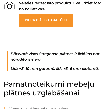
Vēlaties redzēt īsto produktu? Palūdziet foto
no noliktavas.
PIEPRASĪT FOTOATTĒLU
Pārsvarā visas Stragendo plātnes ir lielākas par
norādīto izmēru.
Līdz +5–10 mm garumā, līdz +3–6 mm platumā.
Pamatnoteikumi mēbeļu
plātnes uzglabāšanai
Visiem produktiem jābūt iesaiņotiem.