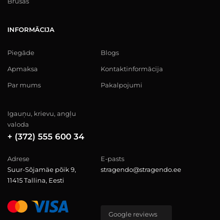
Brusas
INFORMĀCIJA
Piegāde
Blogs
Apmaksa
Kontaktinformācija
Par mums
Pakalpojumi
Igauņu, krievu, angļu
valoda
+ (372) 555 600 34
Adrese
E-pasts
Suur-Sõjamäe põik 9,
stragendo@stragendo.ee
11415 Tallina, Eesti
Google reviews