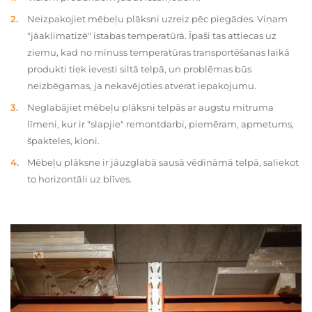
Neizpakojiet mēbeļu plāksni uzreiz pēc piegādes. Viņam
"jāaklimatizē" istabas temperatūrā. Īpaši tas attiecas uz
ziemu, kad no mīnuss temperatūras transportēšanas laikā
produkti tiek ievesti siltā telpā, un problēmas būs
neizbēgamas, ja nekavējoties atverat iepakojumu.
Neglabājiet mēbeļu plāksni telpās ar augstu mitruma
līmeni, kur ir "slapjie" remontdarbi, piemēram, apmetums,
špakteles, kloni.
Mēbeļu plāksne ir jāuzglabā sausā vēdināmā telpā, saliekot
to horizontāli uz blīves.