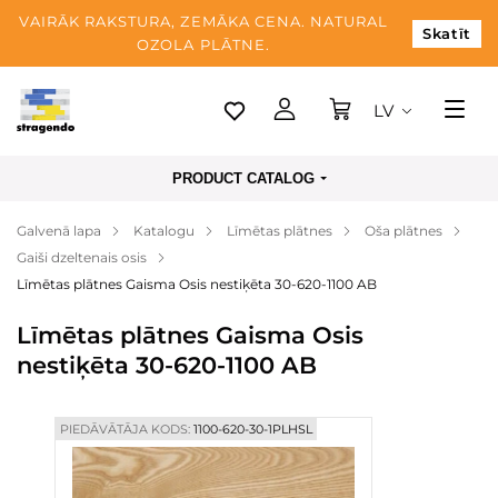
VAIRĀK RAKSTURA, ZEMĀKA CENA. NATURAL
Skatīt
OZOLA PLĀTNE.
LV
Tallina
PRODUCT CATALOG
Piegāde
Galvenā lapa
Katalogu
Līmētas plātnes
Oša plātnes
Apmaksa
Gaiši dzeltenais osis
Par mums
Līmētas plātnes Gaisma Osis nestiķēta 30-620-1100 AB
Blogs
Līmētas plātnes Gaisma Osis
nestiķēta 30-620-1100 AB
Kontaktinformācija
PIEDĀVĀTĀJA KODS:
1100-620-30-1PLHSL