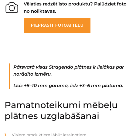
Vēlaties redzēt īsto produktu? Palūdziet foto
no noliktavas.
PIEPRASĪT FOTOATTĒLU
Pārsvarā visas Stragendo plātnes ir lielākas par
norādīto izmēru.
Līdz +5–10 mm garumā, līdz +3–6 mm platumā.
Pamatnoteikumi mēbeļu
plātnes uzglabāšanai
Visiem produktiem jābūt iesaiņotiem.