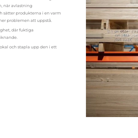
n, när avlastning
h sätter produkterna i en varm
mer problemen att uppstå.
ighet, där fuktiga
liknande.
lokal och stapla upp den i ett