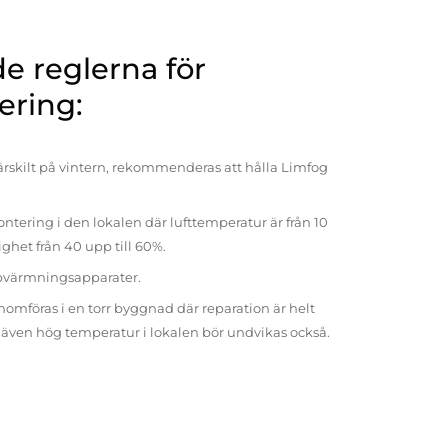
 reglerna för
ering:
rskilt på vintern, rekommenderas att hålla Limfog
ntering i den lokalen där lufttemperatur är från 10
tighet från 40 upp till 60%.
pvärmningsapparater.
omföras i en torr byggnad där reparation är helt
t även hög temperatur i lokalen bör undvikas också.