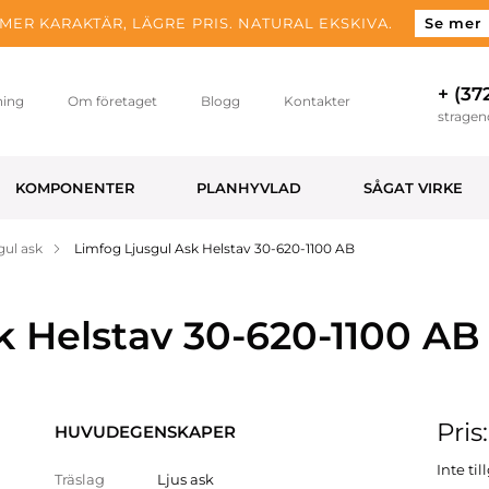
MER KARAKTÄR, LÄGRE PRIS. NATURAL EKSKIVA.
Se mer
+ (37
ning
Om företaget
Blogg
Kontakter
strage
KOMPONENTER
PLANHYVLAD
SÅGAT VIRKE
gul ask
Limfog Ljusgul Ask Helstav 30-620-1100 AB
k Helstav 30-620-1100 AB
Pris
HUVUDEGENSKAPER
Inte ti
Träslag
Ljus ask