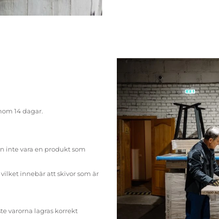
inom 14 dagar.
n inte vara en produkt som
ilket innebär att skivor som är
te varorna lagras korrekt