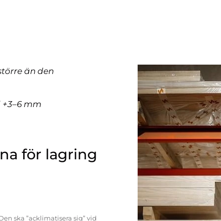
större än den
ll +3–6 mm
a för lagring
Den ska ”acklimatisera sig” vid