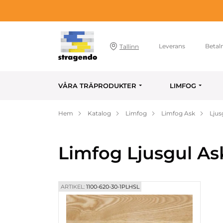
Leverans
Betal
Tallinn
VÅRA TRÄPRODUKTER
LIMFOG
Hem
Katalog
Limfog
Limfog Ask
Ljus
Limfog Ljusgul As
ARTIKEL:
1100-620-30-1PLHSL