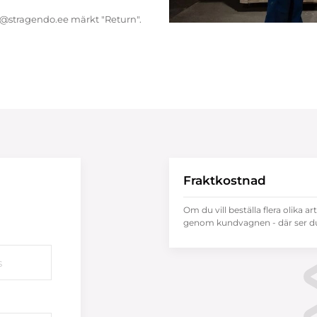
endo@stragendo.ee märkt "Return".
Fraktkostnad
Om du vill beställa flera olika ar
genom kundvagnen - där ser du