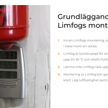
Grundläggande
Limfogs mont
Innan Limfogs montering, sä
i lokal inom en vecka.
Limfog är konstruerad för mo
upp till 30 °C och relativ fuk
Lämna inte Limfog nära up
Montering av Limfog bör gen
klart. Låg luftfuktighet sam