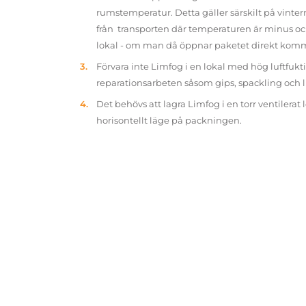
rumstemperatur. Detta gäller särskilt på vinter
från transporten där temperaturen är minus oc
lokal - om man då öppnar paketet direkt kom
Förvara inte Limfog i en lokal med hög luftfukt
reparationsarbeten såsom gips, spackling och 
Det behövs att lagra Limfog i en torr ventilerat 
horisontellt läge på packningen.