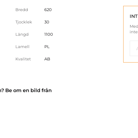
Bredd
620
IN
Tjocklek
30
Med
inte
Längd
1100
Lamell
PL
Kvalitet
AB
n? Be om en bild från