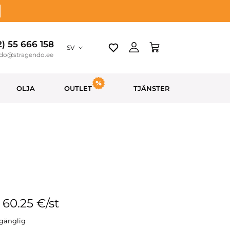
2) 55 666 158
SV
ndo@stragendo.ee
OLJA
OUTLET
TJÄNSTER
: 60.25 €/st
llgänglig