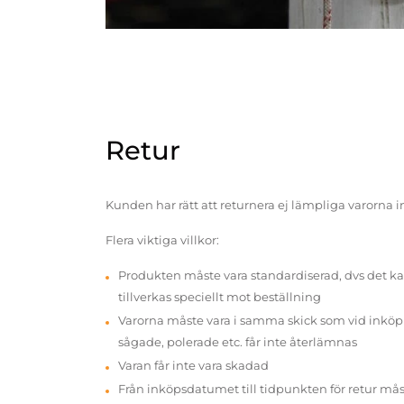
Retur
Kunden har rätt att returnera ej lämpliga varorna 
Flera viktiga villkor:
Produkten måste vara standardiserad, dvs det ka
tillverkas speciellt mot beställning
Varorna måste vara i samma skick som vid inköp v
sågade, polerade etc. får inte återlämnas
Varan får inte vara skadad
Från inköpsdatumet till tidpunkten för retur mås