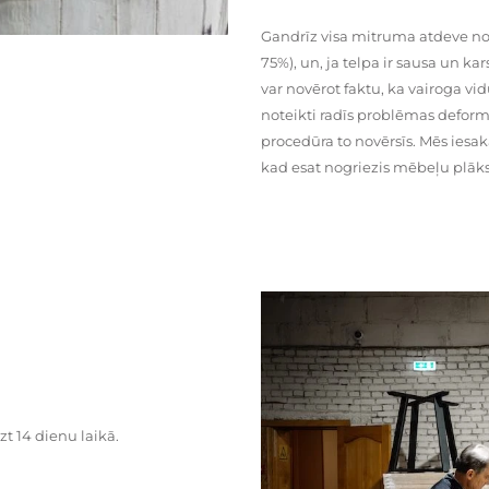
Gandrīz visa mitruma atdeve no
75%), un, ja telpa ir sausa un ka
var novērot faktu, ka vairoga vid
noteikti radīs problēmas deformā
procedūra to novērsīs. Mēs iesa
kad esat nogriezis mēbeļu plāks
zt 14 dienu laikā.