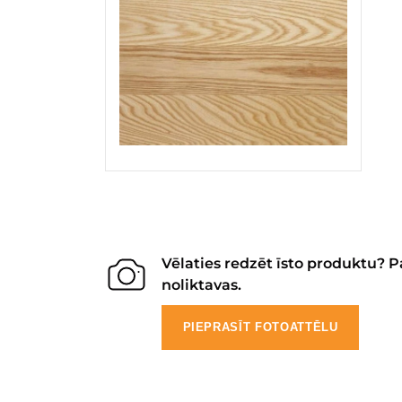
Vēlaties redzēt īsto produktu? P
noliktavas.
PIEPRASĪT FOTOATTĒLU