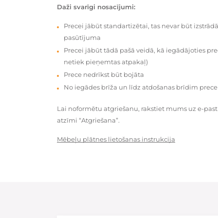
Daži svarīgi nosacījumi:
Precei jābūt standartizētai, tas nevar būt izstrā
pasūtījuma
Precei jābūt tādā pašā veidā, kā iegādājoties prec
netiek pieņemtas atpakaļ)
Prece nedrīkst būt bojāta
No iegādes brīža un līdz atdošanas brīdim prece
Lai noformētu atgriešanu, rakstiet mums uz e-pas
atzīmi “Atgriešana”.
Mēbeļu plātnes lietošanas instrukcija