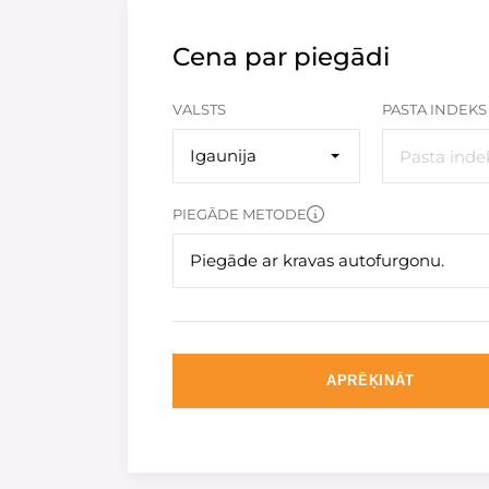
Cena par piegādi
VALSTS
PASTA INDEKS
Igaunija
PIEGĀDE METODE
Piegāde ar kravas autofurgonu.
APRĒĶINĀT