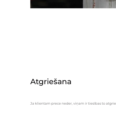
Atgriešana
Ja klientam prece neder, viņam ir tiesības to atgrie