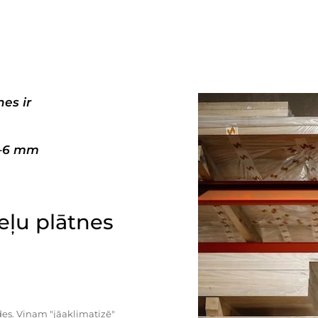
es ir
3–6 mm
ļu plātnes
es. Viņam "jāaklimatizē"