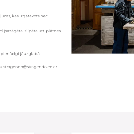
dājums, kas izgatavots pēc
i (sazāģēta, slīpēta utt. plātnes
 pienācīgi jāuzglabā
tu stragendo@stragendo.ee ar