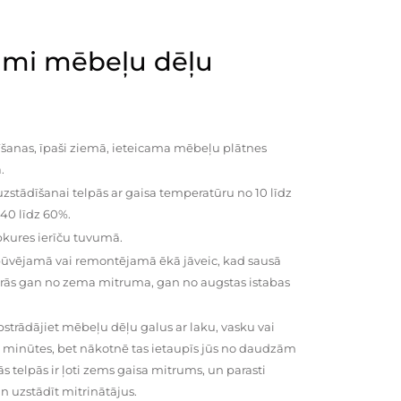
mi mēbeļu dēļu
šanas, īpaši ziemā, ieteicama mēbeļu plātnes
.
zstādīšanai telpās ar gaisa temperatūru no 10 līdz
 40 līdz 60%.
pkures ierīču tuvumā.
būvējamā vai remontējamā ēkā jāveic, kad sausā
vairās gan no zema mitruma, gan no augstas istabas
trādājiet mēbeļu dēļu galus ar laku, vasku vai
0 minūtes, bet nākotnē tas ietaupīs jūs no daudzām
telpās ir ļoti zems gaisa mitrums, un parasti
n uzstādīt mitrinātājus.