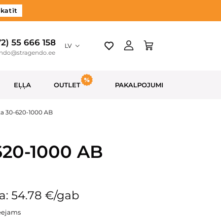
katīt
72) 55 666 158
LV
endo@stragendo.ee
EĻĻA
OUTLET
PAKALPOJUMI
ta 30-620-1000 AB
620-1000 AB
a: 54.78 €/gab
eejams