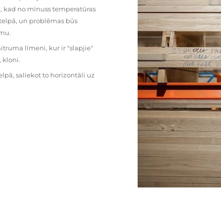
mu, kad no mīnuss temperatūras
ā telpā, un problēmas būs
umu.
ruma līmeni, kur ir "slapjie"
kloni.
pā, saliekot to horizontāli uz