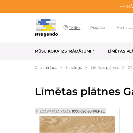
VAIRĀ
Piegāde
Apmaks
Tallina
MŪSU KOKA IZSTRĀDĀJUMI
LĪMĒTAS PL
Galvenā lapa
Katalogu
Līmētas plātnes
Oš
Līmētas plātnes G
PIEDĀVĀTĀJA KODS:
1000-620-30-1PLHSL