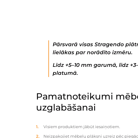
Pārsvarā visas Stragendo plātn
lielākas par norādīto izmēru.
Līdz +5–10 mm garumā, līdz +
platumā.
Pamatnoteikumi mēbe
uzglabāšanai
Visiem produktiem jābūt iesaiņotiem.
Neizpakojiet mēbeļu plāksni uzreiz pēc piegād