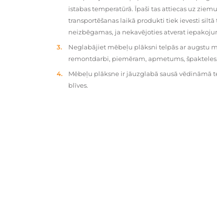
istabas temperatūrā. Īpaši tas attiecas uz zie
transportēšanas laikā produkti tiek ievesti silt
neizbēgamas, ja nekavējoties atverat iepakoj
Neglabājiet mēbeļu plāksni telpās ar augstu mit
remontdarbi, piemēram, apmetums, špakteles, 
Mēbeļu plāksne ir jāuzglabā sausā vēdināmā tel
blīves.