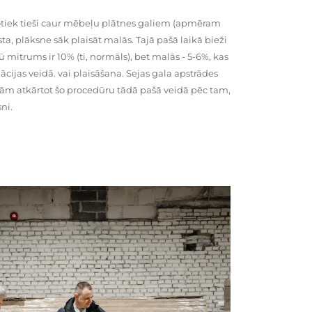
tiek tieši caur mēbeļu plātnes galiem (apmēram
rsta, plāksne sāk plaisāt malās. Tajā pašā laikā bieži
ū mitrums ir 10% (ti, normāls), bet malās - 5-6%, kas
cijas veidā. vai plaisāšana. Sejas gala apstrādes
kām atkārtot šo procedūru tādā pašā veidā pēc tam,
ni.