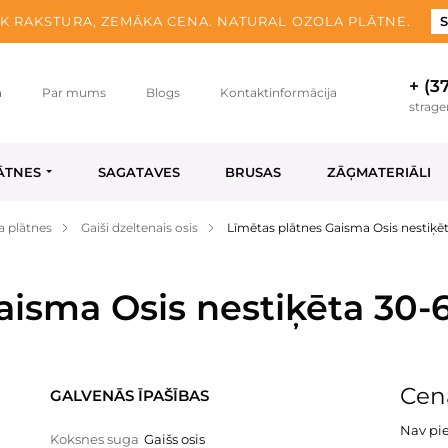
K RAKSTURA, ZEMĀKA CENA. NATURAL OZOLA PLĀTNE.
S
+ (3
a
Par mums
Blogs
Kontaktinformācija
strag
ĀTNES
SAGATAVES
BRUSAS
ZĀĢMATERIĀLI
a plātnes
Gaiši dzeltenais osis
Līmētas plātnes Gaisma Osis nestiķē
aisma Osis nestiķēta 30-
Cen
GALVENĀS ĪPAŠĪBAS
Nav pi
Koksnes suga
Gaišs osis