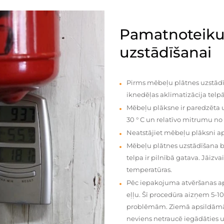
Pamatnoteiku
uzstādīšanai
Pirms mēbeļu plātnes uzstādī
iknedēļas aklimatizācija telpā
Mēbeļu plāksne ir paredzēta u
30 ° C un relatīvo mitrumu no
Neatstājiet mēbeļu plāksni a
Mēbeļu plātnes uzstādīšana 
telpa ir pilnībā gatava. Jāiz
temperatūras.
Pēc iepakojuma atvēršanas aps
eļļu. Šī procedūra aizņem 5-1
problēmām. Ziemā apsildāmās 
neviens netraucē iegādāties u