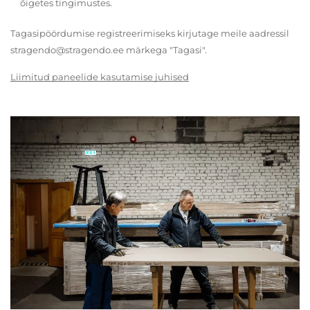
õigetes tingimustes.
Tagasipöördumise registreerimiseks kirjutage meile aadressil
stragendo@stragendo.ee märkega "Tagasi".
Liimitud paneelide kasutamise juhised