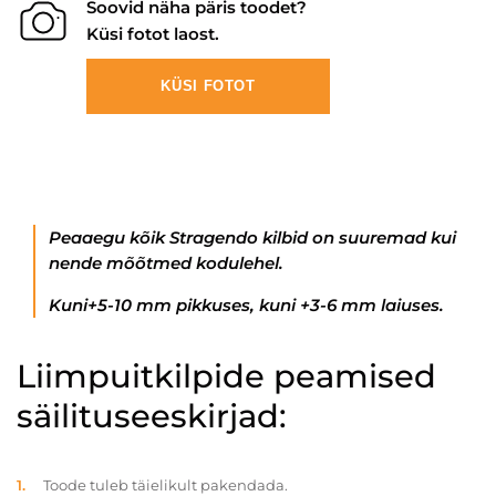
Soovid näha päris toodet?
Küsi fotot laost.
KÜSI FOTOT
Peaaegu kõik Stragendo kilbid on suuremad kui
nende mõõtmed kodulehel.
Kuni+5-10 mm pikkuses, kuni +3-6 mm laiuses.
Liimpuitkilpide peamised
säilituseeskirjad:
Toode tuleb täielikult pakendada.