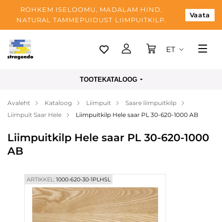
ROHKEM ISELOOMU, MADALAM HIND.
Vaata
NATURAL TAMMEPUIDUST LIIMPUITKILP.
ET
Tallinn
TOOTEKATALOOG
Tarnimine
Avaleht
Kataloog
Liimpuit
Saare liimpuitkilp
Makse
Liimpuit Saar Hele
Liimpuitkilp Hele saar PL 30-620-1000 AB
Meist
Liimpuitkilp Hele saar PL 30-620-1000
Blogi
AB
Kontaktid
ARTIKKEL:
1000-620-30-1PLHSL