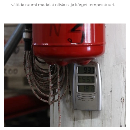
vältida ruumi madalat niiskust ja kõrget temperatuuri.