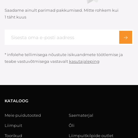
Saadame ainult parimad pakkumised. Mitte rohkem kui
1 täht kuus
* infolehe tellimisega nõustute isikuandmete töötlemise ja
teabe vastuvõtmisega vastavalt
kasutajaleping
KATALOOG
Meie puidutooted
Saematerjal
Liimpuit
Õli
Toorikud
Liimpuitkilpide outlet