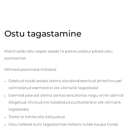
Ostu tagastamine
Klient saab ostu tagasi saada 14 päeva jooksul pärast ostu
sooritamist.
Mitmed peamised mõisted:
Ostetud toode peaks olema standardiseeritud (eritellimusel
valmistatud esemeid ei ole võimalik tagastada)
Esemed peavad olema samas seisukorras nagu enne ostmist
(lõigatud, lihvitud jne töödeldud puittooteid ei ole võimalik
tagastada)
Tootel ei tohiks olla kahjustusi
Ostu hetkest kuni tagastamise hetkeni tuleb kaupa hoida