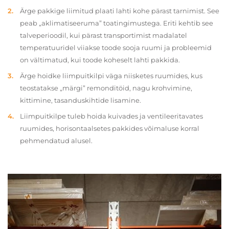
Ärge pakkige liimitud plaati lahti kohe pärast tarnimist. See
peab „aklimatiseeruma” toatingimustega. Eriti kehtib see
talveperioodil, kui pärast transportimist madalatel
temperatuuridel viiakse toode sooja ruumi ja probleemid
on vältimatud, kui toode koheselt lahti pakkida.
Ärge hoidke liimpuitkilpi väga niisketes ruumides, kus
teostatakse „märgi” remonditöid, nagu krohvimine,
kittimine, tasanduskihtide lisamine.
Liimpuitkilpe tuleb hoida kuivades ja ventileeritavates
ruumides, horisontaalsetes pakkides võimaluse korral
pehmendatud alusel.