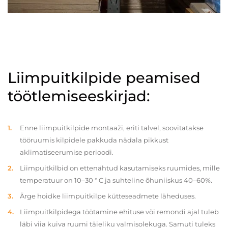
Liimpuitkilpide peamised
töötlemiseeskirjad:
Enne liimpuitkilpide montaaži, eriti talvel, soovitatakse
tööruumis kilpidele pakkuda nädala pikkust
aklimatiseerumise perioodi.
Liimpuitkilbid on ettenähtud kasutamiseks ruumides, mille
temperatuur on 10–30 ° C ja suhteline õhuniiskus 40–60%.
Ärge hoidke liimpuitkilpe kütteseadmete läheduses.
Liimpuitkilpidega töötamine ehituse või remondi ajal tuleb
läbi viia kuiva ruumi täieliku valmisolekuga. Samuti tuleks