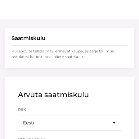
Saatmiskulu
Kui soovite tellida mitu erinevat kaupa, esitage tellimus
ostukorvi kaudu - seal näete saatekulu.
Arvuta saatmiskulu
RIIK
Eesti