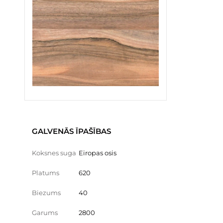
GALVENĀS ĪPAŠĪBAS
Koksnes suga
Eiropas osis
Platums
620
Biezums
40
Garums
2800