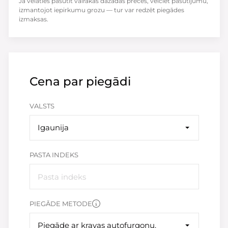
Ja vēlaties pasūtīt vairākas dažādas preces, veiciet pasūtījumu,
izmantojot iepirkumu grozu — tur var redzēt piegādes
izmaksas.
Cena par piegādi
VALSTS
Igaunija
PASTA INDEKS
PIEGĀDE METODE
Piegāde ar kravas autofurgonu.