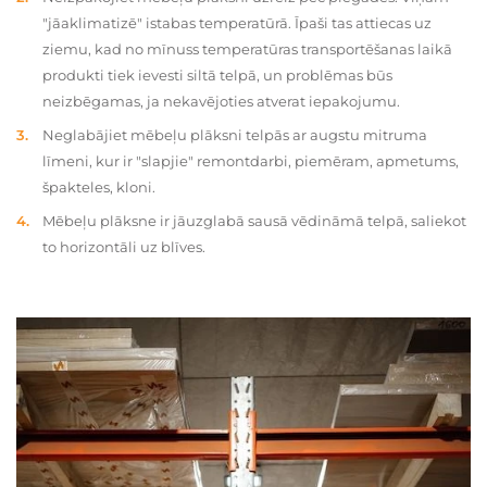
"jāaklimatizē" istabas temperatūrā. Īpaši tas attiecas uz
ziemu, kad no mīnuss temperatūras transportēšanas laikā
produkti tiek ievesti siltā telpā, un problēmas būs
neizbēgamas, ja nekavējoties atverat iepakojumu.
Neglabājiet mēbeļu plāksni telpās ar augstu mitruma
līmeni, kur ir "slapjie" remontdarbi, piemēram, apmetums,
špakteles, kloni.
Mēbeļu plāksne ir jāuzglabā sausā vēdināmā telpā, saliekot
to horizontāli uz blīves.