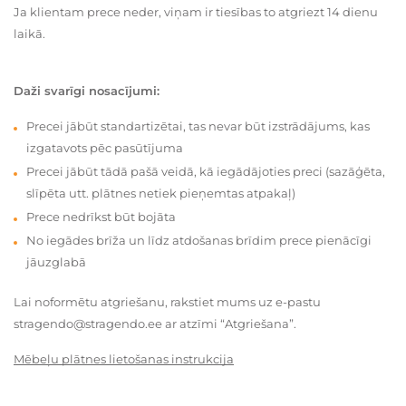
Ja klientam prece neder, viņam ir tiesības to atgriezt 14 dienu
laikā.
Daži svarīgi nosacījumi:
Precei jābūt standartizētai, tas nevar būt izstrādājums, kas
izgatavots pēc pasūtījuma
Precei jābūt tādā pašā veidā, kā iegādājoties preci (sazāģēta,
slīpēta utt. plātnes netiek pieņemtas atpakaļ)
Prece nedrīkst būt bojāta
No iegādes brīža un līdz atdošanas brīdim prece pienācīgi
jāuzglabā
Lai noformētu atgriešanu, rakstiet mums uz e-pastu
stragendo@stragendo.ee ar atzīmi “Atgriešana”.
Mēbeļu plātnes lietošanas instrukcija