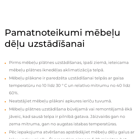
Pamatnoteikumi mēbeļu
dēļu uzstādīšanai
Pirms mēbeļu plātnes uzstādīšanas, īpaši ziemā, ieteicama
mēbeļu plātnes iknedēļas aklimatizācija telpā.
Mēbeļu plāksne ir paredzēta uzstādīšanai telpās ar gaisa
temperatūru no 10 līdz 30 ° C un relatīvo mitrumu no 40 līdz
60%.
Neatstājiet mēbeļu plāksni apkures ierīču tuvumā.
Mēbeļu plātnes uzstādīšana būvējamā vai remontējamā ēkā
jāveic, kad sausā telpa ir pilnībā gatava. Jāizvairās gan no
zema mitruma, gan no augstas istabas temperatūras.
Pēc iepakojuma atvēršanas apstrādājiet mēbeļu dēļu galus ar