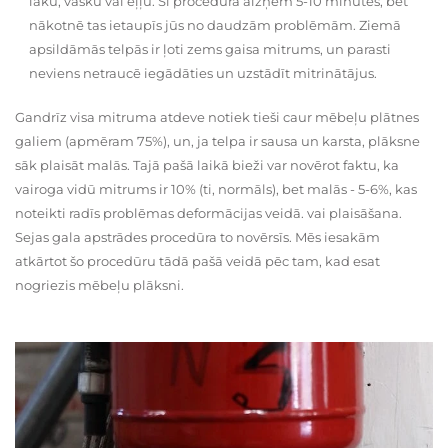
laku, vasku vai eļļu. Šī procedūra aizņem 5-10 minūtes, bet
nākotnē tas ietaupīs jūs no daudzām problēmām. Ziemā
apsildāmās telpās ir ļoti zems gaisa mitrums, un parasti
neviens netraucē iegādāties un uzstādīt mitrinātājus.
Gandrīz visa mitruma atdeve notiek tieši caur mēbeļu plātnes
galiem (apmēram 75%), un, ja telpa ir sausa un karsta, plāksne
sāk plaisāt malās. Tajā pašā laikā bieži var novērot faktu, ka
vairoga vidū mitrums ir 10% (ti, normāls), bet malās - 5-6%, kas
noteikti radīs problēmas deformācijas veidā. vai plaisāšana.
Sejas gala apstrādes procedūra to novērsīs. Mēs iesakām
atkārtot šo procedūru tādā pašā veidā pēc tam, kad esat
nogriezis mēbeļu plāksni.