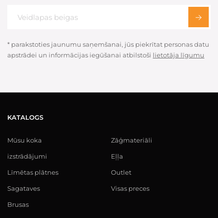
* parakstoties jaunumu saņemšanai, jūs piekrītat personas datu
apstrādei un informācijas iegūšanai atbilstoši
lietotāja līgumu
KATALOGS
Mūsu koka
Zāģmateriāli
izstrādājumi
Eļļa
Līmētas plātnes
Outlet
Sagataves
Visas preces
Brusas