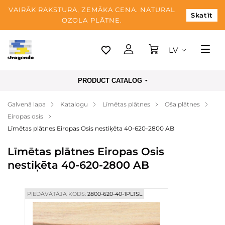
VAIRĀK RAKSTURA, ZEMĀKA CENA. NATURAL
Skatīt
OZOLA PLĀTNE.
LV
Tallina
PRODUCT CATALOG
Piegāde
Galvenā lapa
Katalogu
Līmētas plātnes
Oša plātnes
Apmaksa
Eiropas osis
Par mums
Līmētas plātnes Eiropas Osis nestiķēta 40-620-2800 AB
Blogs
Līmētas plātnes Eiropas Osis
nestiķēta 40-620-2800 AB
Kontaktinformācija
PIEDĀVĀTĀJA KODS:
2800-620-40-1PLTSL