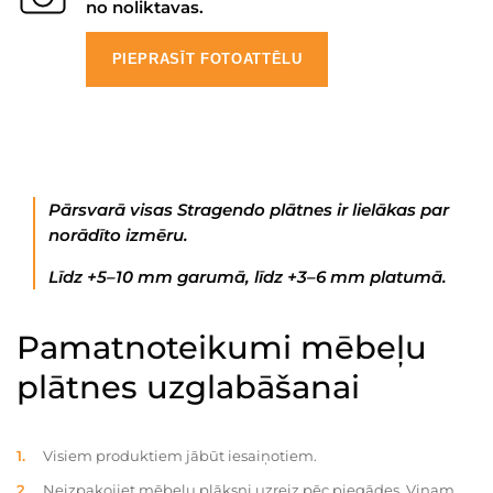
no noliktavas.
PIEPRASĪT FOTOATTĒLU
Pārsvarā visas Stragendo plātnes ir lielākas par
norādīto izmēru.
Līdz +5–10 mm garumā, līdz +3–6 mm platumā.
Pamatnoteikumi mēbeļu
plātnes uzglabāšanai
Visiem produktiem jābūt iesaiņotiem.
Neizpakojiet mēbeļu plāksni uzreiz pēc piegādes. Viņam