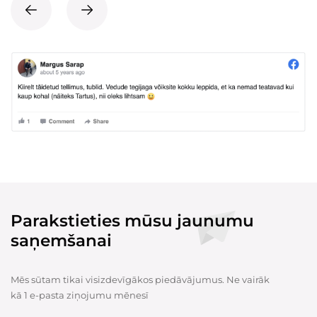
Parakstieties mūsu jaunumu
saņemšanai
Mēs sūtam tikai visizdevīgākos piedāvājumus. Ne vairāk
kā 1 e-pasta ziņojumu mēnesī