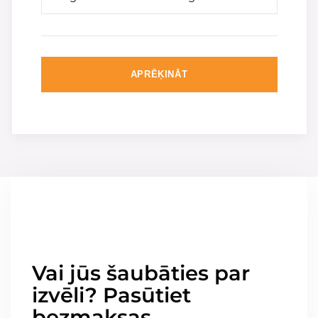
APRĒĶINĀT
Vai jūs šaubāties par
izvēli? Pasūtiet
bezmaksas