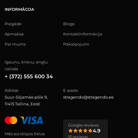
INFORMĀCIJA
Piegāde
Blogs
Apmaksa
Kontaktinformācija
Par mums
Pakalpojumi
Igauņu, krievu, angļu
valoda
+ (372) 555 600 34
Adrese
E-pasts
Suur-Sõjamäe põik 9,
stragendo@stragendo.ee
11415 Tallina, Eesti
Google reviews
4.9
Mēs sociālajos tīklos
51 reviews