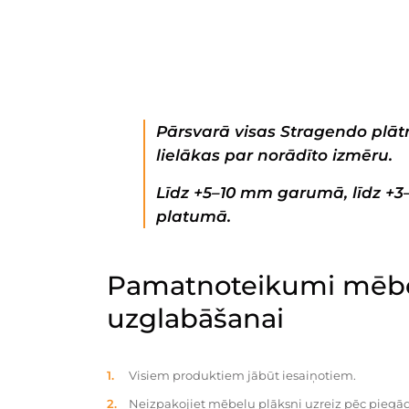
Pārsvarā visas Stragendo plātn
lielākas par norādīto izmēru.
Līdz +5–10 mm garumā, līdz +
platumā.
Pamatnoteikumi mēbe
uzglabāšanai
Visiem produktiem jābūt iesaiņotiem.
Neizpakojiet mēbeļu plāksni uzreiz pēc piegād