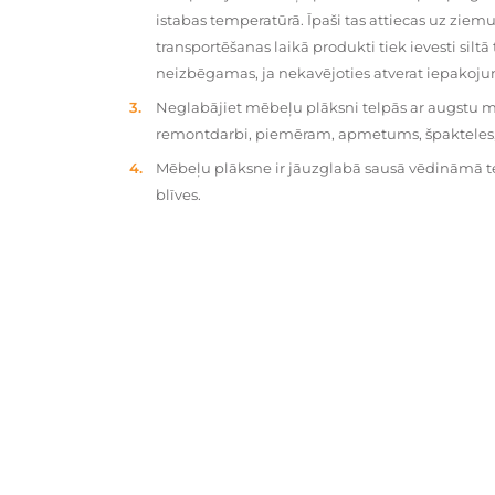
istabas temperatūrā. Īpaši tas attiecas uz zie
transportēšanas laikā produkti tiek ievesti silt
neizbēgamas, ja nekavējoties atverat iepakoj
Neglabājiet mēbeļu plāksni telpās ar augstu mit
remontdarbi, piemēram, apmetums, špakteles, 
Mēbeļu plāksne ir jāuzglabā sausā vēdināmā tel
blīves.