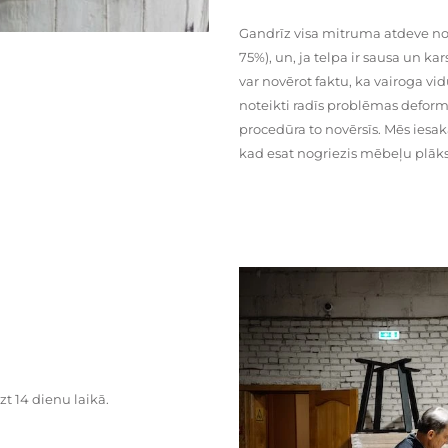
Gandrīz visa mitruma atdeve no
75%), un, ja telpa ir sausa un ka
var novērot faktu, ka vairoga vid
noteikti radīs problēmas deformā
procedūra to novērsīs. Mēs iesa
kad esat nogriezis mēbeļu plāks
zt 14 dienu laikā.