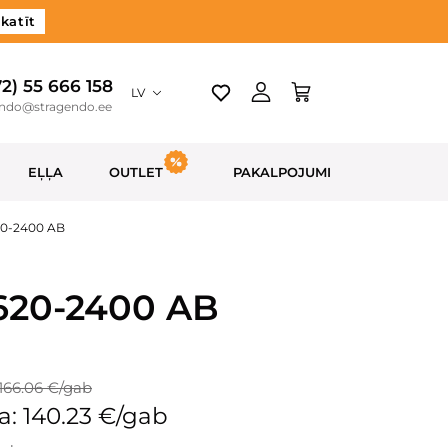
katīt
72) 55 666 158
LV
endo@stragendo.ee
EĻĻA
OUTLET
PAKALPOJUMI
620-2400 AB
-620-2400 AB
166.06 €/gab
: 140.23 €/gab