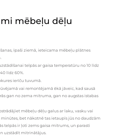
mi mēbeļu dēļu
šanas, īpaši ziemā, ieteicama mēbeļu plātnes
.
zstādīšanai telpās ar gaisa temperatūru no 10 līdz
 40 līdz 60%.
pkures ierīču tuvumā.
būvējamā vai remontējamā ēkā jāveic, kad sausā
vairās gan no zema mitruma, gan no augstas istabas
trādājiet mēbeļu dēļu galus ar laku, vasku vai
0 minūtes, bet nākotnē tas ietaupīs jūs no daudzām
telpās ir ļoti zems gaisa mitrums, un parasti
n uzstādīt mitrinātājus.