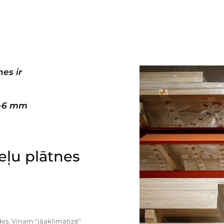
es ir
3–6 mm
ļu plātnes
es. Viņam "jāaklimatizē"