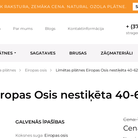
K RAKSTURA, ZEMĀKA CENA. NATURAL OZOLA PLĀTNE.
S
+ (3
a
Par mums
Blogs
Kontaktinformācija
strag
ĀTNES
SAGATAVES
BRUSAS
ZĀĢMATERIĀLI
a plātnes
Eiropas osis
Līmētas plātnes Eiropas Osis nestiķēta 40-
iropas Osis nestiķēta 40
Cena: 
GALVENĀS ĪPAŠĪBAS
Cena
Koksnes suga
Eiropas osis