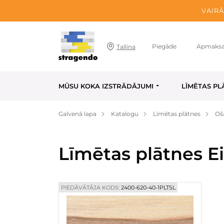
VAIRĀ
Piegāde
Apmaks
Tallina
MŪSU KOKA IZSTRĀDĀJUMI
LĪMĒTAS PL
Galvenā lapa
Katalogu
Līmētas plātnes
Oš
Līmētas plātnes E
PIEDĀVĀTĀJA KODS:
2400-620-40-1PLTSL