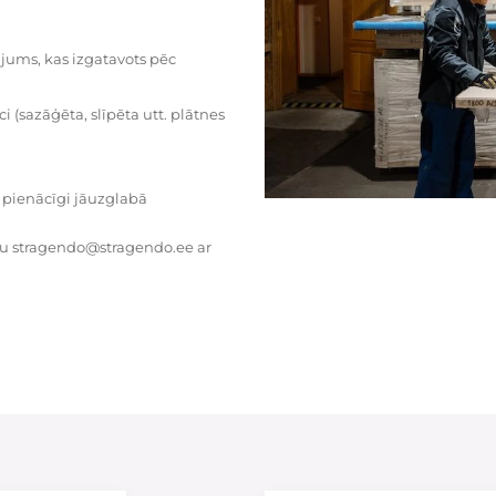
dājums, kas izgatavots pēc
i (sazāģēta, slīpēta utt. plātnes
 pienācīgi jāuzglabā
tu stragendo@stragendo.ee ar