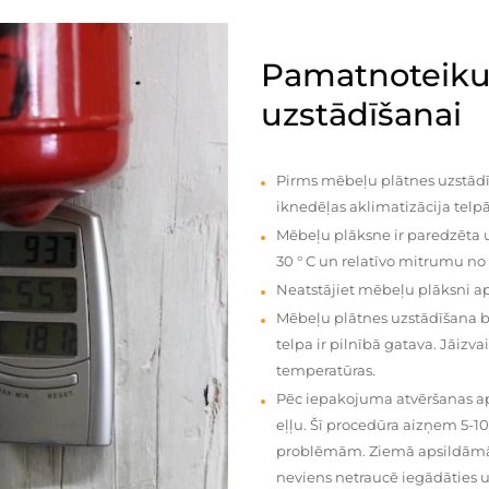
Pamatnoteiku
uzstādīšanai
Pirms mēbeļu plātnes uzstādī
iknedēļas aklimatizācija telpā
Mēbeļu plāksne ir paredzēta u
30 ° C un relatīvo mitrumu no
Neatstājiet mēbeļu plāksni a
Mēbeļu plātnes uzstādīšana 
telpa ir pilnībā gatava. Jāiz
temperatūras.
Pēc iepakojuma atvēršanas aps
eļļu. Šī procedūra aizņem 5-1
problēmām. Ziemā apsildāmās 
neviens netraucē iegādāties u