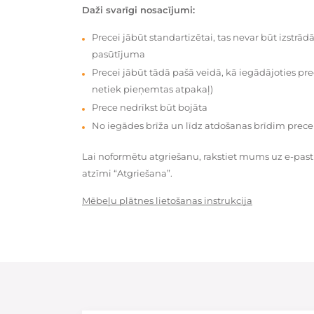
Daži svarīgi nosacījumi:
Precei jābūt standartizētai, tas nevar būt izstrā
pasūtījuma
Precei jābūt tādā pašā veidā, kā iegādājoties prec
netiek pieņemtas atpakaļ)
Prece nedrīkst būt bojāta
No iegādes brīža un līdz atdošanas brīdim prece
Lai noformētu atgriešanu, rakstiet mums uz e-pas
atzīmi “Atgriešana”.
Mēbeļu plātnes lietošanas instrukcija