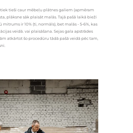
tiek tieši caur mēbeļu plātnes galiem (apmēram
rsta, plāksne sāk plaisāt malās. Tajā pašā laikā bieži
ū mitrums ir 10% (ti, normāls), bet malās - 5-6%, kas
cijas veidā. vai plaisāšana. Sejas gala apstrādes
kām atkārtot šo procedūru tādā pašā veidā pēc tam,
ni.