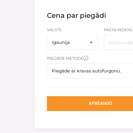
Cena par piegādi
VALSTS
PASTA INDEKS
Igaunija
PIEGĀDE METODE
Piegāde ar kravas autofurgonu.
APRĒĶINĀT