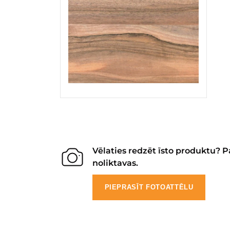
Vēlaties redzēt īsto produktu? P
noliktavas.
PIEPRASĪT FOTOATTĒLU