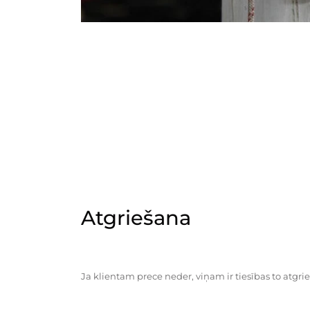
Atgriešana
Ja klientam prece neder, viņam ir tiesības to atgrie