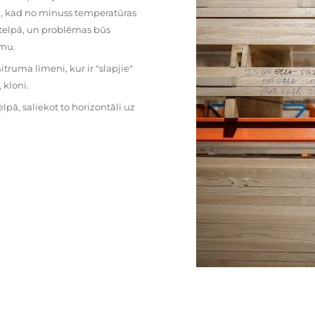
mu, kad no mīnuss temperatūras
ā telpā, un problēmas būs
umu.
ruma līmeni, kur ir "slapjie"
kloni.
pā, saliekot to horizontāli uz